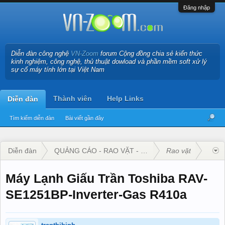
Đăng nhập
Diễn đàn công nghệ
VN-Zoom
forum Cộng đồng chia sẻ kiến thức
kinh nghiệm, công nghệ, thủ thuật dowload và phần mềm soft xử lý
sự cố máy tính lớn tại Việt Nam
Thành viên
Help Links
Diễn đàn
Tìm kiếm diễn đàn
Bài viết gần đây
Diễn đàn
QUẢNG CÁO - RAO VẶT - KINH DOANH
Rao vặt
Máy Lạnh Giấu Trần Toshiba RAV-
SE1251BP-Inverter-Gas R410a