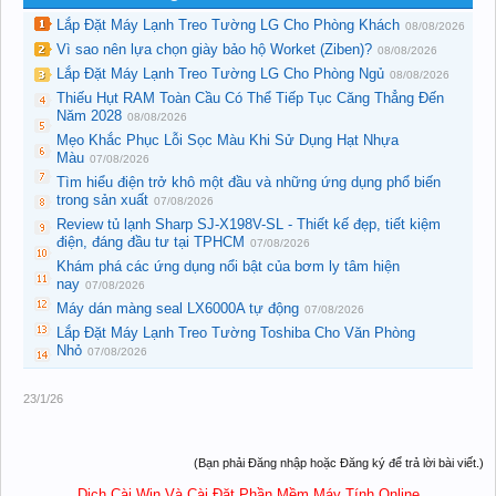
Lắp Đặt Máy Lạnh Treo Tường LG Cho Phòng Khách
08/08/2026
Vì sao nên lựa chọn giày bảo hộ Worket (Ziben)?
08/08/2026
Lắp Đặt Máy Lạnh Treo Tường LG Cho Phòng Ngủ
08/08/2026
Thiếu Hụt RAM Toàn Cầu Có Thể Tiếp Tục Căng Thẳng Đến
Năm 2028
08/08/2026
Mẹo Khắc Phục Lỗi Sọc Màu Khi Sử Dụng Hạt Nhựa
Màu
07/08/2026
Tìm hiểu điện trở khô một đầu và những ứng dụng phổ biến
trong sản xuất
07/08/2026
Review tủ lạnh Sharp SJ-X198V-SL - Thiết kế đẹp, tiết kiệm
điện, đáng đầu tư tại TPHCM
07/08/2026
Khám phá các ứng dụng nổi bật của bơm ly tâm hiện
nay
07/08/2026
Máy dán màng seal LX6000A tự động
07/08/2026
Lắp Đặt Máy Lạnh Treo Tường Toshiba Cho Văn Phòng
Nhỏ
07/08/2026
23/1/26
(Bạn phải Đăng nhập hoặc Đăng ký để trả lời bài viết.)
Dịch Cài Win Và Cài Đặt Phần Mềm Máy Tính Online