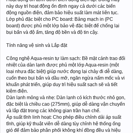
này duy trì hoạt động ổn định ngay cả dưới các biến
động nguồn điện, đảm bảo hiệu suất làm mát liên tục.
Lớp phủ đặc biệt cho PC board: Bảng mạch in (PC
board) được phủ một lớp bảo vệ đặc biệt để chống lại
bụi bẩn và độ ẩm, tăng độ bền và độ tin cậy.
Tính năng vệ sinh và Lắp đặt
Công nghệ Aqua-resin tự làm sạch: Bề mặt cánh trao đổi
nhiệt của dàn lạnh được phủ một lớp Aqua-resin (một
loại nhựa đặc biệt) giúp nước đọng lại chảy đi dễ dàng,
cuốn theo bụi bẩn và dầu mỡ, ngăn ngừa nấm mốc và vi
khuẩn phát triển, giúp duy trì hiệu suất sạch sẽ và tiết
kiệm điện.
Dàn lạnh mỏng và nhẹ: Dàn lạnh có kích thước nhỏ gọn,
đặc biệt là chiều cao (275mm), giúp dễ dàng vận chuyển
và lắp đặt trong các không gian trần hạn chế.
Áp suất tĩnh linh hoạt: Cho phép điều chỉnh dải áp suất
tĩnh, giúp kỹ thuật viên dễ dàng tùy chỉnh hệ thống ống
gió để đảm bảo phân phối không khí đồng đều và hiệu