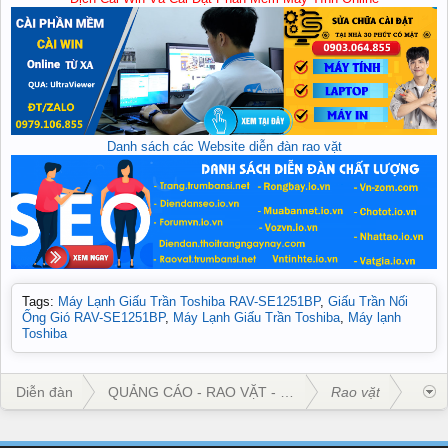
Danh sách các Website diễn đàn rao vặt
Tags
:
Máy Lạnh Giấu Trần Toshiba RAV-SE1251BP
,
Giấu Trần Nối
Ống Gió RAV-SE1251BP
,
Máy Lạnh Giấu Trần Toshiba
,
Máy lạnh
Toshiba
Diễn đàn
QUẢNG CÁO - RAO VẶT - KINH DOANH
Rao vặt