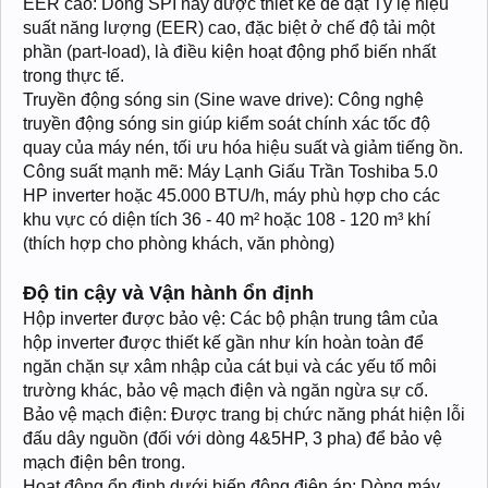
EER cao: Dòng SPI này được thiết kế để đạt Tỷ lệ hiệu
suất năng lượng (EER) cao, đặc biệt ở chế độ tải một
phần (part-load), là điều kiện hoạt động phổ biến nhất
trong thực tế.
Truyền động sóng sin (Sine wave drive): Công nghệ
truyền động sóng sin giúp kiểm soát chính xác tốc độ
quay của máy nén, tối ưu hóa hiệu suất và giảm tiếng ồn.
Công suất mạnh mẽ: Máy Lạnh Giấu Trần Toshiba 5.0
HP inverter hoặc 45.000 BTU/h, máy phù hợp cho các
khu vực có diện tích 36 - 40 m² hoặc 108 - 120 m³ khí
(thích hợp cho phòng khách, văn phòng)
Độ tin cậy và Vận hành ổn định
Hộp inverter được bảo vệ: Các bộ phận trung tâm của
hộp inverter được thiết kế gần như kín hoàn toàn để
ngăn chặn sự xâm nhập của cát bụi và các yếu tố môi
trường khác, bảo vệ mạch điện và ngăn ngừa sự cố.
Bảo vệ mạch điện: Được trang bị chức năng phát hiện lỗi
đấu dây nguồn (đối với dòng 4&5HP, 3 pha) để bảo vệ
mạch điện bên trong.
Hoạt động ổn định dưới biến động điện áp: Dòng máy