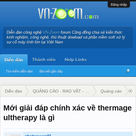
Đăng nhập
Diễn đàn công nghệ
VN-Zoom
forum Cộng đồng chia sẻ kiến thức
kinh nghiệm, công nghệ, thủ thuật dowload và phần mềm soft xử lý
sự cố máy tính lớn tại Việt Nam
Thành viên
Help Links
Diễn đàn
Tìm kiếm diễn đàn
Bài viết gần đây
Diễn đàn
QUẢNG CÁO - RAO VẶT - KINH DOANH
Quảng cáo
Mới giải đáp chính xác về thermage
ultherapy là gì