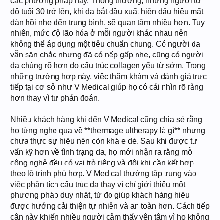
các phương pháp này. Thông thường, những người từ
độ tuổi 30 trở lên, khi da bắt đầu xuất hiện dấu hiệu mất
đàn hồi nhẹ đến trung bình, sẽ quan tâm nhiều hơn. Tuy
nhiên, mức độ lão hóa ở mỗi người khác nhau nên
không thể áp dụng một tiêu chuẩn chung. Có người da
vẫn săn chắc nhưng đã có nếp gấp nhẹ, cũng có người
da chùng rõ hơn do cấu trúc collagen yếu từ sớm. Trong
những trường hợp này, việc thăm khám và đánh giá trực
tiếp tại cơ sở như V Medical giúp họ có cái nhìn rõ ràng
hơn thay vì tự phán đoán.
Nhiều khách hàng khi đến V Medical cũng chia sẻ rằng
họ từng nghe qua về **thermage ultherapy là gì** nhưng
chưa thực sự hiểu nên còn khá e dè. Sau khi được tư
vấn kỹ hơn về tình trạng da, họ mới nhận ra rằng mỗi
công nghệ đều có vai trò riêng và đôi khi cần kết hợp
theo lộ trình phù hợp. V Medical thường tập trung vào
việc phân tích cấu trúc da thay vì chỉ giới thiệu một
phương pháp duy nhất, từ đó giúp khách hàng hiểu
được hướng cải thiện tự nhiên và an toàn hơn. Cách tiếp
cận này khiến nhiều người cảm thấy yên tâm vì họ không