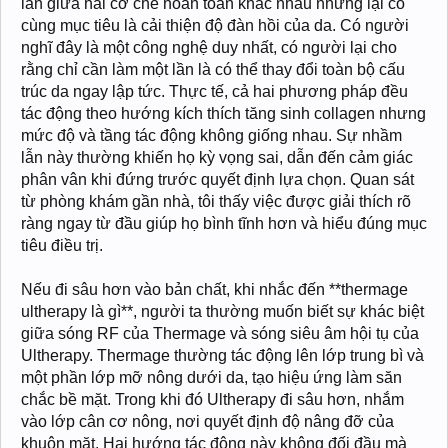
lẫn giữa hai cơ chế hoàn toàn khác nhau nhưng lại có
cùng mục tiêu là cải thiện độ đàn hồi của da. Có người
nghĩ đây là một công nghệ duy nhất, có người lại cho
rằng chỉ cần làm một lần là có thể thay đổi toàn bộ cấu
trúc da ngay lập tức. Thực tế, cả hai phương pháp đều
tác động theo hướng kích thích tăng sinh collagen nhưng
mức độ và tầng tác động không giống nhau. Sự nhầm
lẫn này thường khiến họ kỳ vọng sai, dẫn đến cảm giác
phân vân khi đứng trước quyết định lựa chọn. Quan sát
từ phòng khám gần nhà, tôi thấy việc được giải thích rõ
ràng ngay từ đầu giúp họ bình tĩnh hơn và hiểu đúng mục
tiêu điều trị.
Nếu đi sâu hơn vào bản chất, khi nhắc đến **thermage
ultherapy là gì**, người ta thường muốn biết sự khác biệt
giữa sóng RF của Thermage và sóng siêu âm hội tụ của
Ultherapy. Thermage thường tác động lên lớp trung bì và
một phần lớp mỡ nông dưới da, tạo hiệu ứng làm săn
chắc bề mặt. Trong khi đó Ultherapy đi sâu hơn, nhắm
vào lớp cân cơ nông, nơi quyết định độ nâng đỡ của
khuôn mặt. Hai hướng tác động này không đối đầu mà