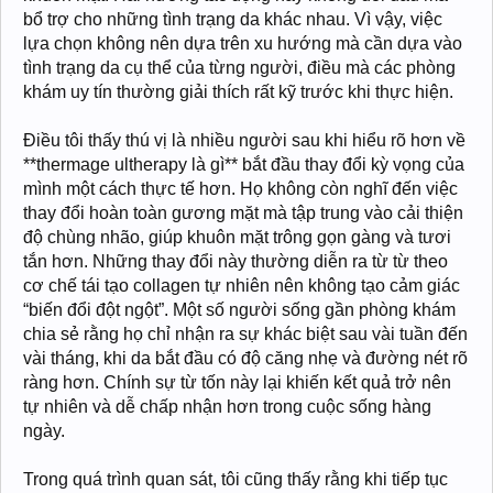
bổ trợ cho những tình trạng da khác nhau. Vì vậy, việc
lựa chọn không nên dựa trên xu hướng mà cần dựa vào
tình trạng da cụ thể của từng người, điều mà các phòng
khám uy tín thường giải thích rất kỹ trước khi thực hiện.
Điều tôi thấy thú vị là nhiều người sau khi hiểu rõ hơn về
**thermage ultherapy là gì** bắt đầu thay đổi kỳ vọng của
mình một cách thực tế hơn. Họ không còn nghĩ đến việc
thay đổi hoàn toàn gương mặt mà tập trung vào cải thiện
độ chùng nhão, giúp khuôn mặt trông gọn gàng và tươi
tắn hơn. Những thay đổi này thường diễn ra từ từ theo
cơ chế tái tạo collagen tự nhiên nên không tạo cảm giác
“biến đổi đột ngột”. Một số người sống gần phòng khám
chia sẻ rằng họ chỉ nhận ra sự khác biệt sau vài tuần đến
vài tháng, khi da bắt đầu có độ căng nhẹ và đường nét rõ
ràng hơn. Chính sự từ tốn này lại khiến kết quả trở nên
tự nhiên và dễ chấp nhận hơn trong cuộc sống hàng
ngày.
Trong quá trình quan sát, tôi cũng thấy rằng khi tiếp tục