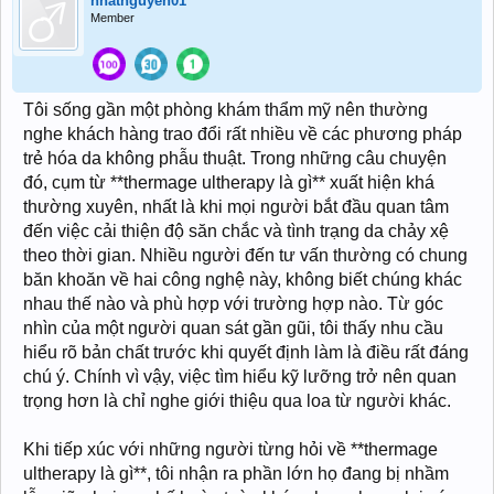
nhatnguyen01
Member
Tôi sống gần một phòng khám thẩm mỹ nên thường
nghe khách hàng trao đổi rất nhiều về các phương pháp
trẻ hóa da không phẫu thuật. Trong những câu chuyện
đó, cụm từ **thermage ultherapy là gì** xuất hiện khá
thường xuyên, nhất là khi mọi người bắt đầu quan tâm
đến việc cải thiện độ săn chắc và tình trạng da chảy xệ
theo thời gian. Nhiều người đến tư vấn thường có chung
băn khoăn về hai công nghệ này, không biết chúng khác
nhau thế nào và phù hợp với trường hợp nào. Từ góc
nhìn của một người quan sát gần gũi, tôi thấy nhu cầu
hiểu rõ bản chất trước khi quyết định làm là điều rất đáng
chú ý. Chính vì vậy, việc tìm hiểu kỹ lưỡng trở nên quan
trọng hơn là chỉ nghe giới thiệu qua loa từ người khác.
Khi tiếp xúc với những người từng hỏi về **thermage
ultherapy là gì**, tôi nhận ra phần lớn họ đang bị nhầm