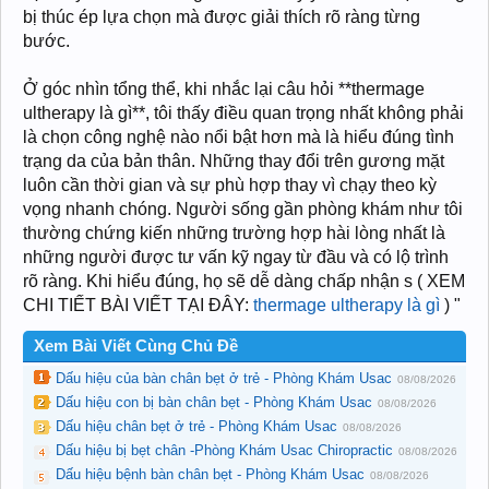
bị thúc ép lựa chọn mà được giải thích rõ ràng từng
bước.
Ở góc nhìn tổng thể, khi nhắc lại câu hỏi **thermage
ultherapy là gì**, tôi thấy điều quan trọng nhất không phải
là chọn công nghệ nào nổi bật hơn mà là hiểu đúng tình
trạng da của bản thân. Những thay đổi trên gương mặt
luôn cần thời gian và sự phù hợp thay vì chạy theo kỳ
vọng nhanh chóng. Người sống gần phòng khám như tôi
thường chứng kiến những trường hợp hài lòng nhất là
những người được tư vấn kỹ ngay từ đầu và có lộ trình
rõ ràng. Khi hiểu đúng, họ sẽ dễ dàng chấp nhận s ( XEM
CHI TIẾT BÀI VIẾT TẠI ĐÂY:
thermage ultherapy là gì
) "
Xem Bài Viết Cùng Chủ Đề
Dấu hiệu của bàn chân bẹt ở trẻ - Phòng Khám Usac
08/08/2026
Dấu hiệu con bị bàn chân bẹt - Phòng Khám Usac
08/08/2026
Dấu hiệu chân bẹt ở trẻ - Phòng Khám Usac
08/08/2026
Dấu hiệu bị bẹt chân -Phòng Khám Usac Chiropractic
08/08/2026
Dấu hiệu bệnh bàn chân bẹt - Phòng Khám Usac
08/08/2026