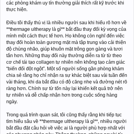
các phòng khám uy tín thường giải thích rất kỹ trước khi
thực hiện.
Điều tôi thấy thú vị là nhiều người sau khi hiểu rõ hơn về
**thermage ultherapy là gì** bắt đầu thay đổi kỳ vọng của
mình một cách thực tế hơn. Họ không còn nghĩ đến việc
thay đổi hoàn toàn gương mặt mà tập trung vào cải thiện
độ chùng nhão, giúp khuôn mặt trông gọn gàng và tươi
tắn hơn. Những thay đổi này thường diễn ra từ từ theo
cơ chế tái tạo collagen tự nhiên nên không tạo cảm giác
“biến đổi đột ngột”. Một số người sống gần phòng khám
chia sẻ rằng họ chỉ nhận ra sự khác biệt sau vài tuần đến
vài tháng, khi da bắt đầu có độ căng nhẹ và đường nét rõ
ràng hơn. Chính sự từ tốn này lại khiến kết quả trở nên
tự nhiên và dễ chấp nhận hơn trong cuộc sống hàng
ngày.
Trong quá trình quan sát, tôi cũng thấy rằng khi tiếp tục
tìm hiểu sâu về **thermage ultherapy là gì**, nhiều người
bắt đầu đặt câu hỏi về việc ai là người phù hợp nhất với