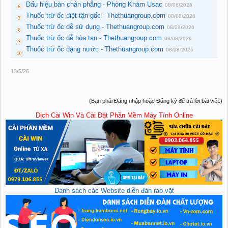
Dấu hiệu bàn chân phẳng - Phòng Khám Usac
08/08/2026
Thuốc trừ ốc diệt tận gốc - Thethuangroup.com
08/08/2026
Thuốc trừ ốc dễ sử dụng - Thethuangroup.com
08/08/2026
Thuốc trừ ốc dễ hòa tan - Thethuangroup.com
08/08/2026
Thuốc trừ ốc dạng nước - Thethuangroup.com
08/08/2026
13/5/26
(Bạn phải Đăng nhập hoặc Đăng ký để trả lời bài viết.)
Dịch Cài Win Và Cài Đặt Phần Mềm Máy Tính Online
Danh sách các Website diễn đàn rao vặt