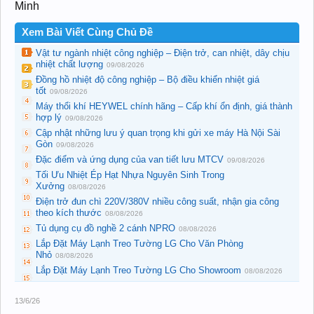
Minh
Xem Bài Viết Cùng Chủ Đề
Vật tư ngành nhiệt công nghiệp – Điện trở, can nhiệt, dây chịu
nhiệt chất lượng
09/08/2026
Đồng hồ nhiệt độ công nghiệp – Bộ điều khiển nhiệt giá
tốt
09/08/2026
Máy thổi khí HEYWEL chính hãng – Cấp khí ổn định, giá thành
hợp lý
09/08/2026
Cập nhật những lưu ý quan trọng khi gửi xe máy Hà Nội Sài
Gòn
09/08/2026
Đặc điểm và ứng dụng của van tiết lưu MTCV
09/08/2026
Tối Ưu Nhiệt Ép Hạt Nhựa Nguyên Sinh Trong
Xưởng
08/08/2026
Điện trở đun chì 220V/380V nhiều công suất, nhận gia công
theo kích thước
08/08/2026
Tủ dụng cụ đồ nghề 2 cánh NPRO
08/08/2026
Lắp Đặt Máy Lạnh Treo Tường LG Cho Văn Phòng
Nhỏ
08/08/2026
Lắp Đặt Máy Lạnh Treo Tường LG Cho Showroom
08/08/2026
13/6/26