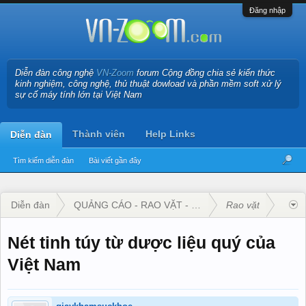
Đăng nhập
Diễn đàn công nghệ
VN-Zoom
forum Cộng đồng chia sẻ kiến thức
kinh nghiệm, công nghệ, thủ thuật dowload và phần mềm soft xử lý
sự cố máy tính lớn tại Việt Nam
Thành viên
Help Links
Diễn đàn
Tìm kiếm diễn đàn
Bài viết gần đây
Diễn đàn
QUẢNG CÁO - RAO VẶT - KINH DOANH
Rao vặt
Nét tinh túy từ dược liệu quý của
Việt Nam