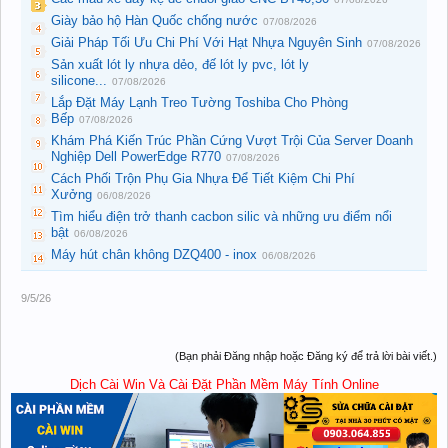
Giày bảo hộ Hàn Quốc chống nước
07/08/2026
Giải Pháp Tối Ưu Chi Phí Với Hạt Nhựa Nguyên Sinh
07/08/2026
Sản xuất lót ly nhựa dẻo, đế lót ly pvc, lót ly
silicone...
07/08/2026
Lắp Đặt Máy Lạnh Treo Tường Toshiba Cho Phòng
Bếp
07/08/2026
Khám Phá Kiến Trúc Phần Cứng Vượt Trội Của Server Doanh
Nghiệp Dell PowerEdge R770
07/08/2026
Cách Phối Trộn Phụ Gia Nhựa Để Tiết Kiệm Chi Phí
Xưởng
06/08/2026
Tìm hiểu điện trở thanh cacbon silic và những ưu điểm nổi
bật
06/08/2026
Máy hút chân không DZQ400 - inox
06/08/2026
9/5/26
(Bạn phải Đăng nhập hoặc Đăng ký để trả lời bài viết.)
Dịch Cài Win Và Cài Đặt Phần Mềm Máy Tính Online