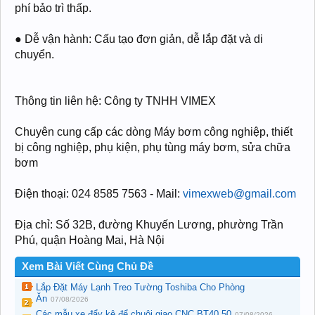
phí bảo trì thấp.
● Dễ vận hành: Cấu tạo đơn giản, dễ lắp đặt và di
chuyển.
Thông tin liên hệ: Công ty TNHH VIMEX
Chuyên cung cấp các dòng Máy bơm công nghiệp, thiết
bị công nghiệp, phụ kiện, phụ tùng máy bơm, sửa chữa
bơm
Điện thoại: 024 8585 7563 - Mail:
vimexweb@gmail.com
Địa chỉ: Số 32B, đường Khuyến Lương, phường Trần
Phú, quận Hoàng Mai, Hà Nội
Xem Bài Viết Cùng Chủ Đề
Lắp Đặt Máy Lạnh Treo Tường Toshiba Cho Phòng
Ăn
07/08/2026
Các mẫu xe đẩy kệ để chuôi giao CNC BT40,50
07/08/2026