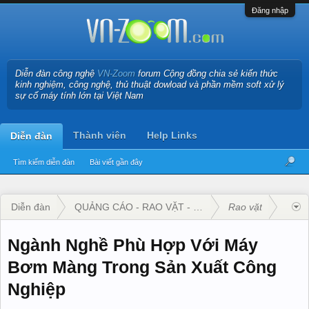
Đăng nhập
Diễn đàn công nghệ
VN-Zoom
forum Cộng đồng chia sẻ kiến thức
kinh nghiệm, công nghệ, thủ thuật dowload và phần mềm soft xử lý
sự cố máy tính lớn tại Việt Nam
Thành viên
Help Links
Diễn đàn
Tìm kiếm diễn đàn
Bài viết gần đây
Diễn đàn
QUẢNG CÁO - RAO VẶT - KINH DOANH
Rao vặt
Ngành Nghề Phù Hợp Với Máy
Bơm Màng Trong Sản Xuất Công
Nghiệp