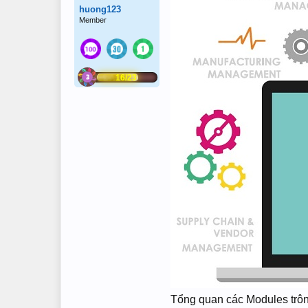
huong123
Member
16/23
Tổng quan các Modules trô