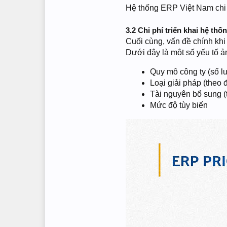
Hệ thống ERP Việt Nam chi p
3.2 Chi phí triển khai hệ th
Cuối cùng, vấn đề chính khi 
Dưới đây là một số yếu tố 
Quy mô công ty (số l
Loại giải pháp (theo 
Tài nguyên bổ sung (t
Mức độ tùy biến