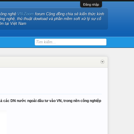
Đăng nhập
công nghệ
VN-Zoom
forum Cộng đồng chia sẻ kiến thức kinh
ông nghệ, thủ thuật dowload và phần mềm soft xử lý sự cố
ớn tại Việt Nam
ả các DN nước ngoài đầu tư vào VN, trong nền công nghiệp