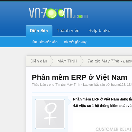
Thành viên
Help Links
Diễn đàn
Tìm kiếm diễn đàn
Bài viết gần đây
Diễn đàn
MÁY TÍNH
Tin tức Máy Tính - Lap
Phần mềm ERP ở Việt Nam
Thảo luận trong '
Tin tức Máy Tính - Laptop
' bắt đầu bởi
huong123
,
15/
Phần mềm ERP ở Việt Nam đang là 
4.0 việc có 1 hệ thống kiểm soát v