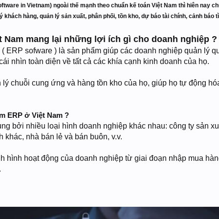
tware in Vietnam) ngoài thế mạnh theo chuẩn kế toán Việt Nam thì hiên nay ch
lý khách hàng, quản lý sản xuất, phân phối, tồn kho, dự báo tài chính, cảnh báo 
 Nam mang lại những lợi ích gì cho doanh nghiệp ?
ERP sofware ) là sản phẩm giúp các doanh nghiệp quản lý quy 
ái nhìn toàn diện về tất cả các khía cạnh kinh doanh của họ.
 lý chuỗi cung ứng và hàng tồn kho của họ, giúp họ tự động hóa
ềm ERP ở Việt Nam ?
bởi nhiều loại hình doanh nghiệp khác nhau: công ty sản xuất,
h khác, nhà bán lẻ và bán buôn, v.v.
nh hình hoạt động của doanh nghiệp từ giai đoạn nhập mua hàn
.