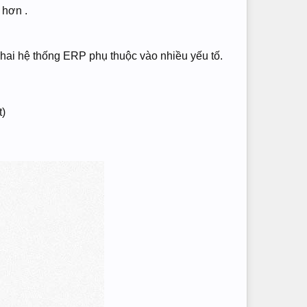
 hơn .
n khai hệ thống ERP phụ thuộc vào nhiều yếu tố.
t)