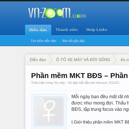
Thành viên
Help Links
Diễn đàn
Tìm kiếm diễn đàn
Bài viết gần đây
Diễn đàn
Ô TÔ XE MÁY VÀ ĐỜI SỐNG
Xe m
Phần mềm MKT BĐS – Phần m
Thảo luận trong '
Xe máy - Xe đạp
' bắt đầu bởi
mktcare
,
3/12/22
.
Mỗi ngày bạn đều mất rất nh
được như mong đợi. Thấu h
BĐS, tập trung focus vào ng
I.Giới thiệu phần mềm MKT B