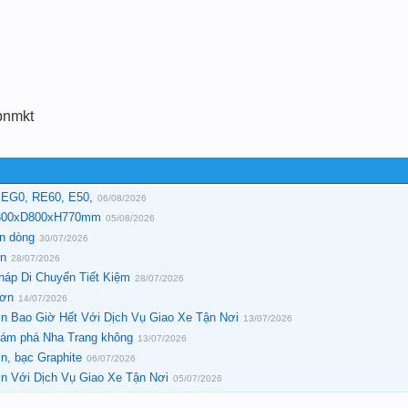
pnmkt
, EG0, RE60, E50,
06/08/2026
W1800xD800xH770mm
05/08/2026
ến dòng
30/07/2026
ín
28/07/2026
áp Di Chuyển Tiết Kiệm
28/07/2026
rơn
14/07/2026
n Bao Giờ Hết Với Dịch Vụ Giao Xe Tận Nơi
13/07/2026
hám phá Nha Trang không
13/07/2026
n, bạc Graphite
06/07/2026
n Với Dịch Vụ Giao Xe Tận Nơi
05/07/2026