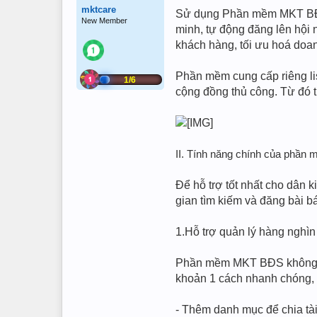
mktcare
Sử dụng Phần mềm MKT BĐS –
New Member
minh, tự động đăng lên hội 
khách hàng, tối ưu hoá doan
Phần mềm cung cấp riêng li
1/6
cộng đồng thủ công. Từ đó ti
II. Tính năng chính của phần
Để hỗ trợ tốt nhất cho dân k
gian tìm kiếm và đăng bài b
1.Hỗ trợ quản lý hàng nghìn
Phần mềm MKT BĐS không giớ
khoản 1 cách nhanh chóng, 
- Thêm danh mục để chia tà