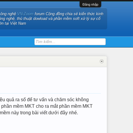
Đăng nhập
công nghệ
VN-Zoom
forum Cộng đồng chia sẻ kiến thức kinh
ông nghệ, thủ thuật dowload và phần mềm soft xử lý sự cố
ớn tại Việt Nam
iệu quả ra số để tư vấn và chăm sóc không
này, phần mềm MKT cho ra mắt phần mềm MKT
 mềm này trong bài viết dưới đây nhé.