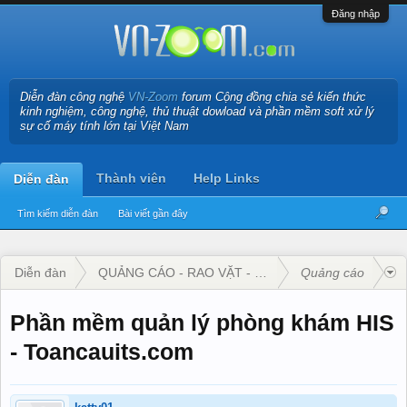
Đăng nhập
Diễn đàn công nghệ
VN-Zoom
forum Cộng đồng chia sẻ kiến thức
kinh nghiệm, công nghệ, thủ thuật dowload và phần mềm soft xử lý
sự cố máy tính lớn tại Việt Nam
Thành viên
Help Links
Diễn đàn
Tìm kiếm diễn đàn
Bài viết gần đây
Diễn đàn
QUẢNG CÁO - RAO VẶT - KINH DOANH
Quảng cáo
Phần mềm quản lý phòng khám HIS
- Toancauits.com