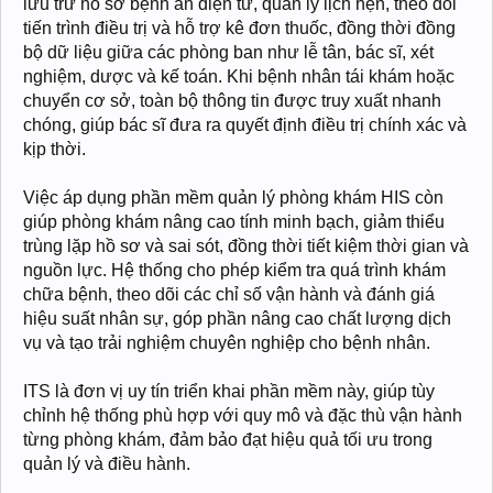
lưu trữ hồ sơ bệnh án điện tử, quản lý lịch hẹn, theo dõi
tiến trình điều trị và hỗ trợ kê đơn thuốc, đồng thời đồng
bộ dữ liệu giữa các phòng ban như lễ tân, bác sĩ, xét
nghiệm, dược và kế toán. Khi bệnh nhân tái khám hoặc
chuyển cơ sở, toàn bộ thông tin được truy xuất nhanh
chóng, giúp bác sĩ đưa ra quyết định điều trị chính xác và
kịp thời.
Việc áp dụng phần mềm quản lý phòng khám HIS còn
giúp phòng khám nâng cao tính minh bạch, giảm thiểu
trùng lặp hồ sơ và sai sót, đồng thời tiết kiệm thời gian và
nguồn lực. Hệ thống cho phép kiểm tra quá trình khám
chữa bệnh, theo dõi các chỉ số vận hành và đánh giá
hiệu suất nhân sự, góp phần nâng cao chất lượng dịch
vụ và tạo trải nghiệm chuyên nghiệp cho bệnh nhân.
ITS là đơn vị uy tín triển khai phần mềm này, giúp tùy
chỉnh hệ thống phù hợp với quy mô và đặc thù vận hành
từng phòng khám, đảm bảo đạt hiệu quả tối ưu trong
quản lý và điều hành.