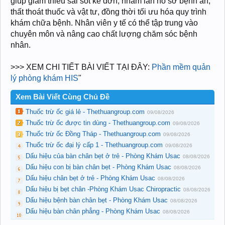
giúp giảm thiểu sai sót kê đơn, nhầm lẫn hồ sơ bệnh án,
thất thoát thuốc và vật tư, đồng thời tối ưu hóa quy trình
khám chữa bệnh. Nhân viên y tế có thể tập trung vào
chuyên môn và nâng cao chất lượng chăm sóc bệnh
nhân.
>>> XEM CHI TIẾT BÀI VIẾT TẠI ĐÂY:
Phần mềm quản
lý phòng khám HIS
"
Xem Bài Viết Cùng Chủ Đề
Thuốc trừ ốc giá lẻ - Thethuangroup.com
09/08/2026
Thuốc trừ ốc được tin dùng - Thethuangroup.com
09/08/2026
Thuốc trừ ốc Đồng Tháp - Thethuangroup.com
09/08/2026
Thuốc trừ ốc đại lý cấp 1 - Thethuangroup.com
09/08/2026
Dấu hiệu của bàn chân bẹt ở trẻ - Phòng Khám Usac
08/08/2026
Dấu hiệu con bị bàn chân bẹt - Phòng Khám Usac
08/08/2026
Dấu hiệu chân bẹt ở trẻ - Phòng Khám Usac
08/08/2026
Dấu hiệu bị bẹt chân -Phòng Khám Usac Chiropractic
08/08/2026
Dấu hiệu bệnh bàn chân bẹt - Phòng Khám Usac
08/08/2026
Dấu hiệu bàn chân phẳng - Phòng Khám Usac
08/08/2026