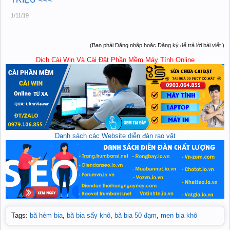
1/11/19
(Bạn phải Đăng nhập hoặc Đăng ký để trả lời bài viết.)
Dịch Cài Win Và Cài Đặt Phần Mềm Máy Tính Online
Danh sách các Website diễn đàn rao vặt
Tags
:
bã hèm bia
,
bã bia sấy khô
,
bã bia 50 đạm
,
men bia khô