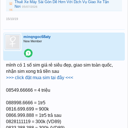
Thuê Xe Máy Sài Gòn Dễ Hơn Với Dịch Vụ Giao Xe Tận
Nơi
05/07/2026
15/10/19
minqngoc68aty
New Member
mình có 1 số sim giá rẻ siêu đẹp, giao sim toàn quốc,
nhận sim xong trả tiền sau
>>> click đặt mua sim tại đây <<<
08549.66666 = 4 triệu
088998.6666 = 1tr5
0816.699.699 = 900k
0866.999.888 = 1tr5 trả sau
0828111119 = 300k (VD89)
0833.388.388 = 300k (VD89)