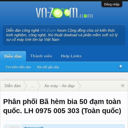
Đăng nhập
Diễn đàn công nghệ
VN-Zoom
forum Cộng đồng chia sẻ kiến thức
kinh nghiệm, công nghệ, thủ thuật dowload và phần mềm soft xử lý
sự cố máy tính lớn tại Việt Nam
Thành viên
Help Links
Diễn đàn
Tìm kiếm diễn đàn
Bài viết gần đây
Diễn đàn
...
Xe máy - Xe đạp
Phân phối Bã hèm bia 50 đạm toàn
quốc. LH 0975 005 303 (Toàn quốc)