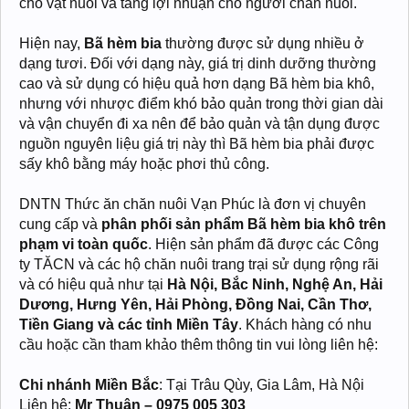
cho vật nuôi và tăng lợi nhuận cho người chăn nuôi.
Hiện nay,
Bã hèm bia
thường được sử dụng nhiều ở
dạng tươi. Đối với dạng này, giá trị dinh dưỡng thường
cao và sử dụng có hiệu quả hơn dạng Bã hèm bia khô,
nhưng với nhược điểm khó bảo quản trong thời gian dài
và vận chuyển đi xa nên để bảo quản và tận dụng được
nguồn nguyên liệu giá trị này thì Bã hèm bia phải được
sấy khô bằng máy hoặc phơi thủ công.
DNTN Thức ăn chăn nuôi Vạn Phúc là đơn vị chuyên
cung cấp và
phân phối sản phẩm Bã hèm bia khô trên
phạm vi toàn quốc
. Hiện sản phẩm đã được các Công
ty TĂCN và các hộ chăn nuôi trang trại sử dụng rộng rãi
và có hiệu quả như tại
Hà Nội, Bắc Ninh, Nghệ An, Hải
Dương, Hưng Yên, Hải Phòng, Đồng Nai, Cần Thơ,
Tiền Giang và các tỉnh Miền Tây
. Khách hàng có nhu
cầu hoặc cần tham khảo thêm thông tin vui lòng liên hệ:
Chi nhánh Miền Bắc
: Tại Trâu Qùy, Gia Lâm, Hà Nội
Liên hệ:
Mr Thuận – 0975 005 303