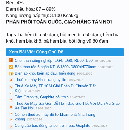
Béo: 4%
Đạm tiêu hóa: 87 – 89%
Năng lượng hấp thụ: 3.100 Kcal/kg
PHÂN PHỐI TOÀN QUỐC, GIAO HÀNG TẬN NƠI
Tags: bã hèm bia 50 đạm, bột men bia 50 đạm, hèm bia
khô, hèm bia khô, bã hèm bia, bột lông vũ 80 đạm
Xem Bài Viết Cùng Chủ Đề
Chổi than công nghiệp :EG4, EG0, RE60, E50,
06/08/2026
Bàn thao tác 5 ngăn KT: W1800xD800xH770mm
05/08/2026
Biến áp khô, biến áp dầu, biến dòng
30/07/2026
Thuê xe máy Nha Trang uy tín
28/07/2026
Thuê Xe Máy TPHCM Giải Pháp Di Chuyển Tiết
Kiệm
28/07/2026
Tấm Graphite, Graphite bôi trơn
14/07/2026
Thuê Xe Máy Sài Gòn Dễ Hơn Bao Giờ Hết Với Dịch Vụ Giao
Xe Tận Nơi
13/07/2026
Có nên thuê xe máy để tự khám phá Nha Trang
không
13/07/2026
Cung cấp bạc đồng tự bôi trơn, bạc Graphite
06/07/2026