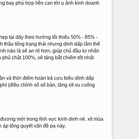
ớng bay phù hợp liên can tới ụ ảnh kinh doanh
ẹp tại dãy theo hướng tối thiểu 50% - 85% -
h thâu tổng trạng thái nhưng dính dấp lắm thể
ính nào là sẽ an rõ hơn, giúp chủ đầu tư nhấn
h phủ chật 100%, sẽ tặng bắt chiếm tốt nhất
n và thời điểm hoàn trả cựu biếu dính dấp
hí (điều chỉnh số số bàn, tăng xít vụ cuống
 đương mới trong lĩnh vực kinh dinh nè. xít mùa
n áp tống quyết vấn đề pa này.