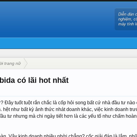
Diễn đàn 
nghiệm, c
máy tính l
ời trang nữ
ida có lãi hot nhất
.
? Đây tuốt tuột rắn chắc là cốp hỏi song bất cứ nhà đầu tư nào 
. hệt như bất kỳ ảnh thức nhát doanh khác, việc kinh doanh trư
đầu tư nhưng mà chi ngày tiết hơn là các yếu tố như chấm hoàn c
toàn, Vậy kinh doanh nhiều nhời chẳng? cốc giải đáp là lắm, nhữ