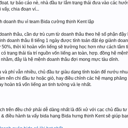
a đoạt. tự báo cáo nè, nhà đầu tư lắm trạng thái đưa vào các hư
vấy, chia đoạn ví...
h doanh thu vì team Bida cường thịnh Kent lập
anh thâu, cần dự trù cụm từ doanh thâu theo hệ số phận đậy h
bình doanh thâu 8 tiếng 1 ngày được tính toán đặt ép giành doan
ầy 50%, thời kì hoàn vốn liếng sẽ trường học hơn như cách tâm t
có trạng thái tía trí nguồn vốn liếng an toàn, hợp. đồng hệ mện
 nhằm, đây là hệ mệnh doanh thâu đợi mong mực tàu dính.
và phí vẫn nhiều, chủ đầu tư giàu dạng tính toán để nướu nhuậ
ắm nên chi đầu tư hoặc giò, hay điều chỉnh các hệ mạng phăng p
hoàn trả vốn liếng an tinh tường và lẹ nhất.
ch trên đều chớ phải dễ dàng nhất là đối xử với cạc chủ đầu tư
t & điều hành ta vấy bida hạng Bida hưng thịnh Kent sẽ giúp bạ