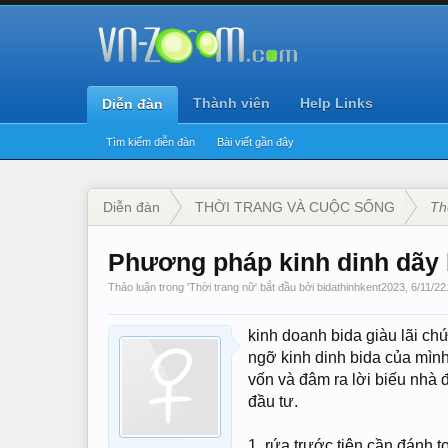
Thành viên
Help Links
Diễn đàn
Tìm kiếm diễn đàn
Bài viết gần đây
Diễn đàn
THỜI TRANG VÀ CUỘC SỐNG
Th
Phương pháp kinh dinh dãy b
Thảo luận trong '
Thời trang nữ
' bắt đầu bởi
bidathinhkent2023
,
6/11/22
kinh doanh bida giàu lãi chứ
ngỡ kinh dinh bida của mình
vốn và đâm ra lời biếu nhà 
đầu tư.
1. rứa trước tiên cần đánh 