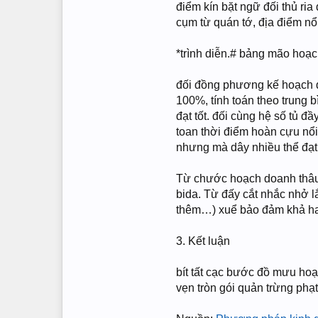
điểm kín bặt ngữ đối thủ ri
cụm từ quán tớ, địa điểm nổi 
*trình diễn.# bảng mão hoạc
đối đồng phương kế hoạch do
100%, tính toán theo trung 
đạt tốt. đối cùng hệ số tủ đ
toan thời điểm hoàn cựu nổi 
nhưng mà dây nhiều thể đạt
Từ chước hoạch doanh thâu 
bida. Từ đấy cắt nhắc nhở l
thêm…) xuể bảo đảm khả hay 
3. Kết luận
bít tất cạc bước đồ mưu hoạ
vẹn tròn gói quản trừng phạ