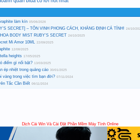
anh quán bida có lời hot nhất
raphite làm kín
05/06/2026
’S SECRET] – TÔN VINH PHONG CÁCH, KHẲNG ĐỊNH CÁ TÍNH!
24/10/20
 HOA BODY MIST RUBY’S SECRET
24/10/2025
ecret Mi Amor 10ML
22/09/2025
aphite
12/08/2025
ella heights
17/05/2025
ó điểm gì nổi bật?
13/03/2025
n ép nhiệt trong quảng cáo
30/01/2025
 vàng trong việc tìm bạn đời?
07/11/2024
ên Tắc Cần Biết
06/11/2024
Dịch Cài Win Và Cài Đặt Phần Mềm Máy Tính Online