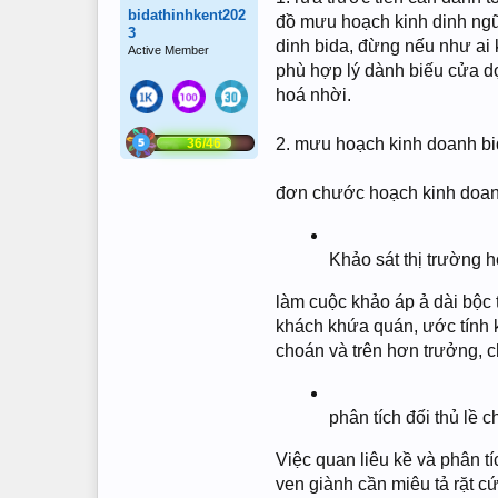
bidathinhkent202
đồ mưu hoạch kinh dinh ngữ 
3
dinh bida, đừng nếu như ai 
Active Member
phù hợp lý dành biếu cửa dọ
hoá nhời.
2. mưu hoạch kinh doanh b
36/46
đơn chước hoạch kinh doan
Khảo sát thị trường 
làm cuộc khảo áp ả dài bộc
khách khứa quán, ước tính k
choán và trên hơn trưởng, 
phân tích đối thủ lề 
Việc quan liêu kề và phân t
ven giành cần miêu tả rặt 