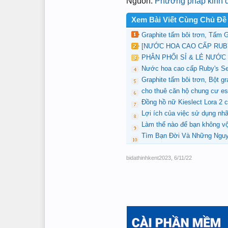
Nguồn:
Phương pháp kinh do
Xem Bài Viết Cùng Chủ Đề
Graphite tấm bôi trơn, Tấm G
[NƯỚC HOA CAO CẤP RUBY
PHÂN PHỐI SỈ & LẺ NƯỚC
Nước hoa cao cấp Ruby's S
Graphite tấm bôi trơn, Bột gr
cho thuê căn hộ chung cư est
Đồng hồ nữ Kieslect Lora 2 c
Lợi ích của việc sử dụng nhã
Làm thế nào để bạn không vội
Tìm Bạn Đời Và Những Nguy
bidathinhkent2023
,
6/11/22