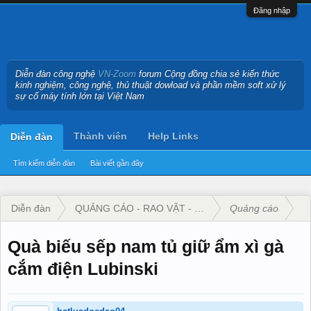
Đăng nhập
Diễn đàn công nghệ
VN-Zoom
forum Cộng đồng chia sẻ kiến thức
kinh nghiệm, công nghệ, thủ thuật dowload và phần mềm soft xử lý
sự cố máy tính lớn tại Việt Nam
Thành viên
Help Links
Diễn đàn
Tìm kiếm diễn đàn
Bài viết gần đây
Diễn đàn
QUẢNG CÁO - RAO VẶT - KINH DOANH
Quảng cáo
Quà biếu sếp nam tủ giữ ẩm xì gà
cắm điện Lubinski