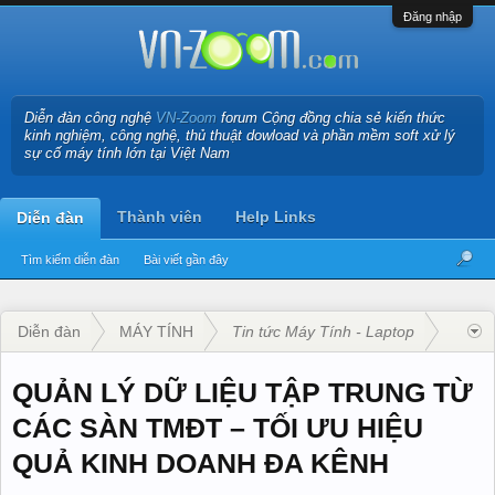
Đăng nhập
Diễn đàn công nghệ
VN-Zoom
forum Cộng đồng chia sẻ kiến thức
kinh nghiệm, công nghệ, thủ thuật dowload và phần mềm soft xử lý
sự cố máy tính lớn tại Việt Nam
Thành viên
Help Links
Diễn đàn
Tìm kiếm diễn đàn
Bài viết gần đây
Diễn đàn
MÁY TÍNH
Tin tức Máy Tính - Laptop
QUẢN LÝ DỮ LIỆU TẬP TRUNG TỪ
CÁC SÀN TMĐT – TỐI ƯU HIỆU
QUẢ KINH DOANH ĐA KÊNH