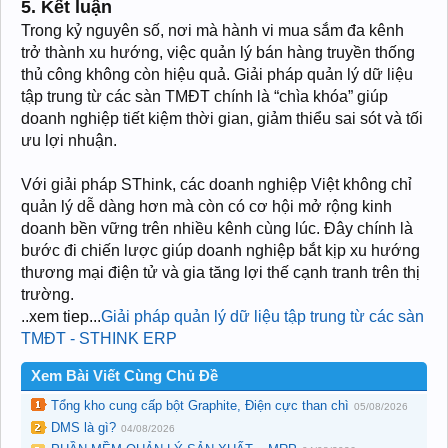
5. Kết luận
Trong kỷ nguyên số, nơi mà hành vi mua sắm đa kênh
trở thành xu hướng, việc quản lý bán hàng truyền thống
thủ công không còn hiệu quả. Giải pháp quản lý dữ liệu
tập trung từ các sàn TMĐT chính là “chìa khóa” giúp
doanh nghiệp tiết kiệm thời gian, giảm thiểu sai sót và tối
ưu lợi nhuận.
Với giải pháp SThink, các doanh nghiệp Việt không chỉ
quản lý dễ dàng hơn mà còn có cơ hội mở rộng kinh
doanh bền vững trên nhiều kênh cùng lúc. Đây chính là
bước đi chiến lược giúp doanh nghiệp bắt kịp xu hướng
thương mại điện tử và gia tăng lợi thế cạnh tranh trên thị
trường.
..xem tiep...
Giải pháp quản lý dữ liệu tập trung từ các sàn
TMĐT - STHINK ERP
Xem Bài Viết Cùng Chủ Đề
Tổng kho cung cấp bột Graphite, Điện cực than chì
05/08/2026
DMS là gì?
04/08/2026