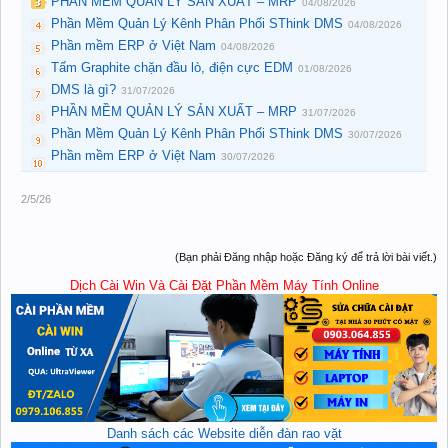
PHẦN MỀM QUẢN LÝ SẢN XUẤT – MRP
04/08/2026
Phần Mềm Quản Lý Kênh Phân Phối SThink DMS
04/08/2026
Phần mềm ERP ở Việt Nam
04/08/2026
Tấm Graphite chặn đầu lò, điện cực EDM
01/08/2026
DMS là gì?
31/07/2026
PHẦN MỀM QUẢN LÝ SẢN XUẤT – MRP
31/07/2026
Phần Mềm Quản Lý Kênh Phân Phối SThink DMS
30/07/2026
Phần mềm ERP ở Việt Nam
30/07/2026
2/5/26
(Bạn phải Đăng nhập hoặc Đăng ký để trả lời bài viết.)
Dịch Cài Win Và Cài Đặt Phần Mềm Máy Tính Online
Danh sách các Website diễn đàn rao vặt