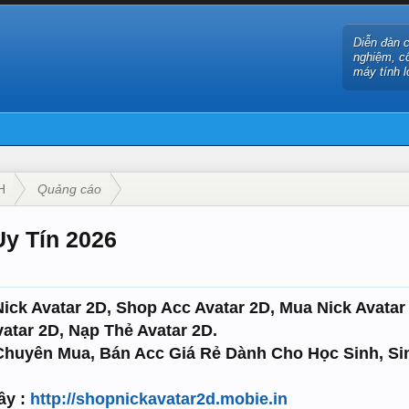
Diễn đàn 
nghiệm, c
máy tính l
H
Quảng cáo
Uy Tín 2026
ick Avatar 2D, Shop Acc Avatar 2D, Mua Nick Avatar 
atar 2D, Nạp Thẻ Avatar 2D.
 Chuyên Mua, Bán Acc Giá Rẻ Dành Cho Học Sinh, Si
ây :
http://shopnickavatar2d.mobie.in