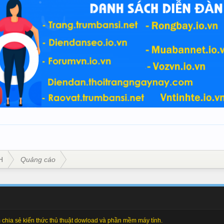
H
Quảng cáo
chia sẻ kiến thức thủ thuật dowload và phần mềm máy tính.