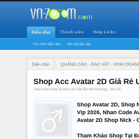
Thành viên
Help Links
Diễn đàn
Tìm kiếm diễn đàn
Bài viết gần đây
Diễn đàn
QUẢNG CÁO - RAO VẶT - KINH DOAN
Shop Acc Avatar 2D Giá Rẻ 
Thảo luận trong '
Quảng cáo
' bắt đầu bởi
kdvang1
,
16/1/26
.
Shop Avatar 2D, Shop N
Vip 2026, Nhan Code Av
Avatar 2D Shop Nick -
Tham Khảo Shop Tại Đ