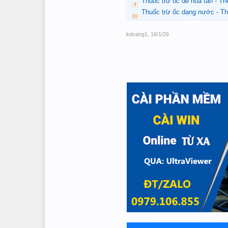
Thuốc trừ ốc dễ hòa tan - T
Thuốc trừ ốc dạng nước - T
kdvang1
,
16/1/26