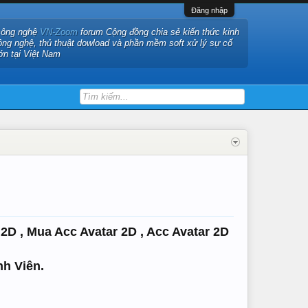
Đăng nhập
công nghệ
VN-Zoom
forum Cộng đồng chia sẻ kiến thức kinh
ông nghệ, thủ thuật dowload và phần mềm soft xử lý sự cố
ớn tại Việt Nam
2D , Mua Acc Avatar 2D , Acc Avatar 2D
nh Viên.