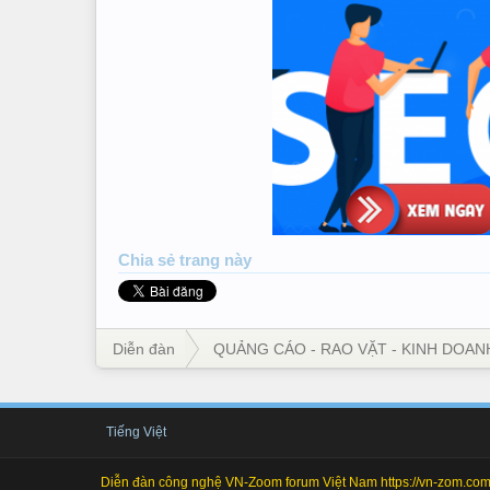
Chia sẻ
trang này
Diễn đàn
QUẢNG CÁO - RAO VẶT - KINH DOAN
Tiếng Việt
Diễn đàn công nghệ VN-Zoom forum Việt Nam https://vn-zom.com 