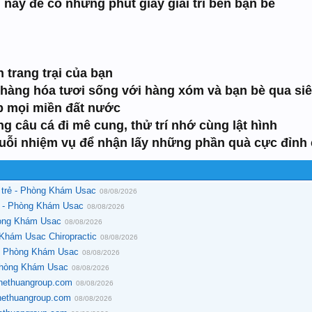
nay để có những phút giây giải trí bên bạn bè
h trang trại của bạn
 hàng hóa tươi sống với hàng xóm và bạn bè qua siê
ắp mọi miền đất nước
g câu cá đi mê cung, thử trí nhớ cùng lật hình
uỗi nhiệm vụ để nhận lấy những phần quà cực đỉnh 
 trẻ - Phòng Khám Usac
08/08/2026
ẹt - Phòng Khám Usac
08/08/2026
hòng Khám Usac
08/08/2026
 Khám Usac Chiropractic
08/08/2026
 - Phòng Khám Usac
08/08/2026
Phòng Khám Usac
08/08/2026
 Thethuangroup.com
08/08/2026
Thethuangroup.com
08/08/2026