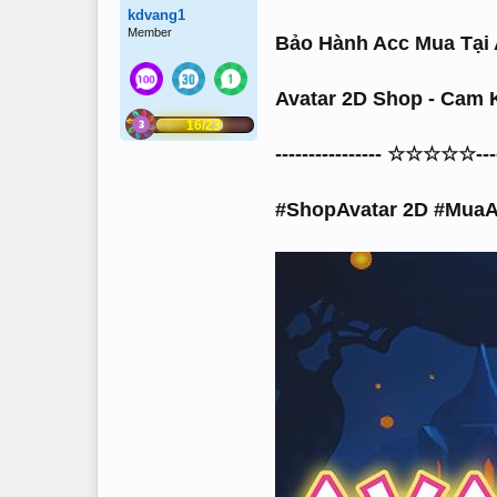
kdvang1
Member
Bảo Hành Acc Mua Tại 
Avatar 2D Shop - Cam K
16/23
---------------- ☆☆☆☆☆-----
#ShopAvatar 2D #MuaA