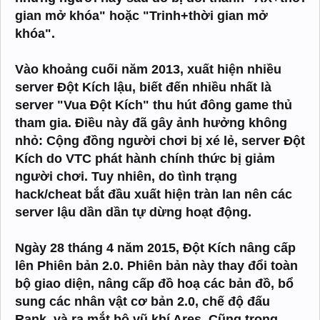
gian mở khóa" hoặc "Trinh+thời gian mở
khóa".
Vào khoảng cuối năm 2013, xuất hiện nhiều
server Đột Kích lậu, biết đến nhiều nhất là
server "Vua Đột Kích" thu hút đông game thủ
tham gia. Điều này đã gây ảnh hưởng không
nhỏ: Cộng đồng người chơi bị xé lẻ, server Đột
Kích do VTC phát hành chính thức bị giảm
người chơi. Tuy nhiên, do tình trạng
hack/cheat bắt đầu xuất hiện tràn lan nên các
server lậu dần dần tự dừng hoạt động.
Ngày 28 tháng 4 năm 2015, Đột Kích nâng cấp
lên Phiên bản 2.0. Phiên bản này thay đổi toàn
bộ giao diện, nâng cấp đồ hoạ các bản đồ, bổ
sung các nhân vật cơ bản 2.0, chế độ đấu
Rank, và ra mắt bộ vũ khí Ares. Cũng trong