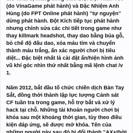
(do VinaGame phát hành) và Đặc Nhiệm Anh
Hùng (do FPT Online phát hành) "tự nguyện"
dừng phát hành. Đột Kích tiếp tục phát hành
nhưng chỉnh sửa các chi tiết trong game như
thay killmark headshot, thay dao bằng búa gỗ,
bỏ chế độ đấu dao, xóa máu tím và chuyển
thành máu trắng, ẩn xác người chơi bị tiêu
diệt... Đặc biệt nhất là cài đặt ẩn/hiện hình ảnh
vũ khí góc nhìn thứ nhất bằng mã lệnh chat /v
1.
Năm 2012, bắt đầu tổ chức chiến dịch Bàn Tay
Sắt, đồng thời thành lập lực lượng Cảnh sát
CF tuần tra trong game, hỗ trợ bắt và xử lý
hack tại chỗ. Những tài khoản người chơi bị
khóa sau một khoảng thời gian, tùy theo điều
kiện đáp ứng, sẽ được mở khóa. Tên của
những người này sau đó bị đổi thành "AX+thời