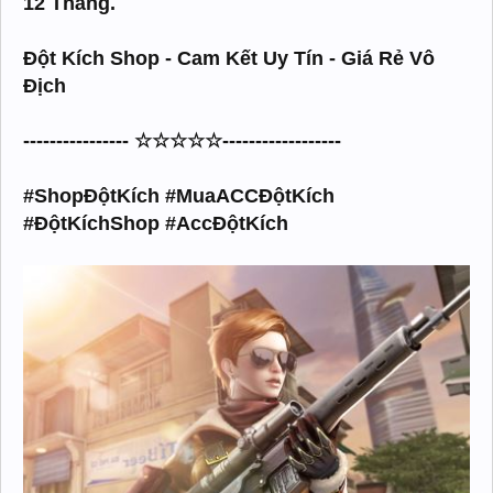
12 Tháng.
Đột Kích Shop - Cam Kết Uy Tín - Giá Rẻ Vô
Địch
---------------- ☆☆☆☆☆------------------
#ShopĐộtKích #MuaACCĐộtKích
#ĐộtKíchShop #AccĐộtKích