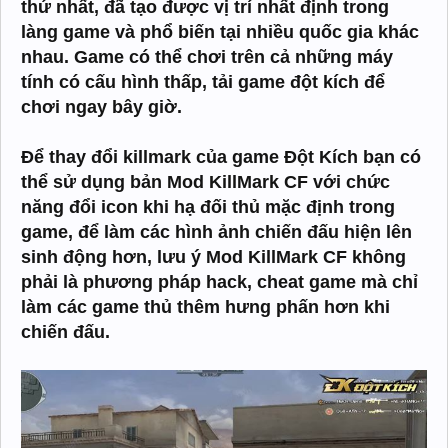
thứ nhất, đã tạo được vị trí nhất định trong
làng game và phổ biến tại nhiều quốc gia khác
nhau. Game có thể chơi trên cả những máy
tính có cấu hình thấp, tải game đột kích để
chơi ngay bây giờ.
Để thay đổi killmark của game Đột Kích bạn có
thể sử dụng bản Mod KillMark CF với chức
năng đổi icon khi hạ đối thủ mặc định trong
game, để làm các hình ảnh chiến đấu hiện lên
sinh động hơn, lưu ý Mod KillMark CF không
phải là phương pháp hack, cheat game mà chỉ
làm các game thủ thêm hưng phấn hơn khi
chiến đấu.