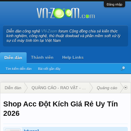
Đăng nhập
Diễn đàn công nghệ
VN-Zoom
forum Cộng đồng chia sẻ kiến thức
kinh nghiệm, công nghệ, thủ thuật dowload và phần mềm soft xử lý
sự cố máy tính lớn tại Việt Nam
Thành viên
Help Links
Diễn đàn
Tìm kiếm diễn đàn
Bài viết gần đây
Diễn đàn
QUẢNG CÁO - RAO VẶT - KINH DOANH
Quảng cáo
Shop Acc Đột Kích Giá Rẻ Uy Tín
2026