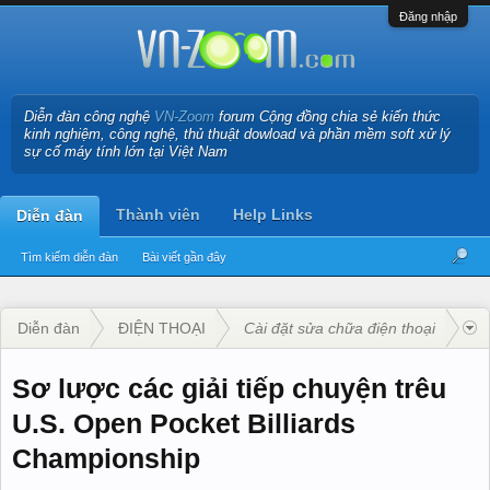
Đăng nhập
Diễn đàn công nghệ
VN-Zoom
forum Cộng đồng chia sẻ kiến thức
kinh nghiệm, công nghệ, thủ thuật dowload và phần mềm soft xử lý
sự cố máy tính lớn tại Việt Nam
Thành viên
Help Links
Diễn đàn
Tìm kiếm diễn đàn
Bài viết gần đây
Diễn đàn
ĐIỆN THOẠI
Cài đặt sửa chữa điện thoại
Sơ lược các giải tiếp chuyện trêu
U.S. Open Pocket Billiards
Championship