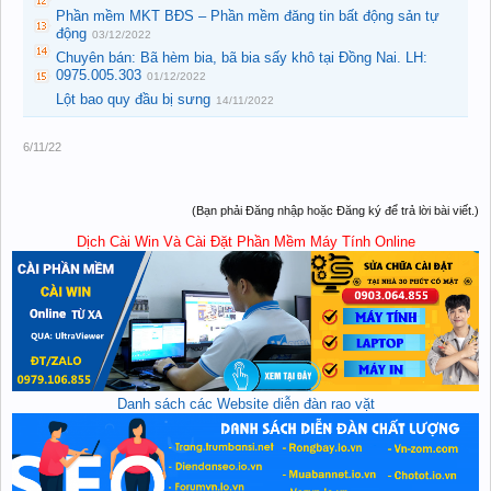
Phần mềm MKT BĐS – Phần mềm đăng tin bất động sản tự
động
03/12/2022
Chuyên bán: Bã hèm bia, bã bia sấy khô tại Đồng Nai. LH:
0975.005.303
01/12/2022
Lột bao quy đầu bị sưng
14/11/2022
6/11/22
(Bạn phải Đăng nhập hoặc Đăng ký để trả lời bài viết.)
Dịch Cài Win Và Cài Đặt Phần Mềm Máy Tính Online
Danh sách các Website diễn đàn rao vặt