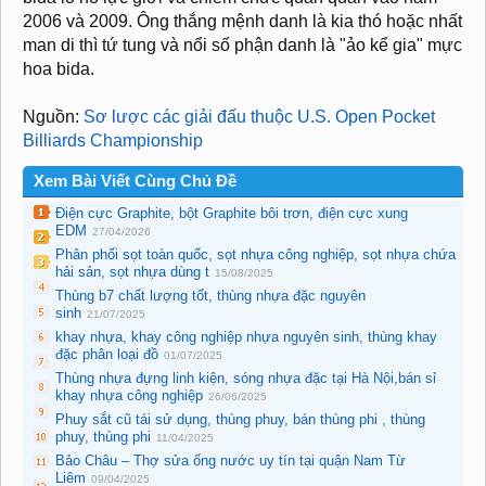
2006 và 2009. Ông thắng mệnh danh là kia thó hoặc nhất
man di thì tứ tung và nổi số phận danh là "ảo kể gia" mực
hoa bida.
Nguồn:
Sơ lược các giải đấu thuộc U.S. Open Pocket
Billiards Championship
Xem Bài Viết Cùng Chủ Đề
Điện cực Graphite, bột Graphite bôi trơn, điện cực xung
EDM
27/04/2026
Phân phối sọt toàn quốc, sọt nhựa công nghiệp, sọt nhựa chứa
hải sản, sọt nhựa dùng t
15/08/2025
Thùng b7 chất lượng tốt, thùng nhựa đặc nguyên
sinh
21/07/2025
khay nhựa, khay công nghiệp nhựa nguyên sinh, thùng khay
đặc phân loại đồ
01/07/2025
Thùng nhựa đựng linh kiện, sóng nhựa đặc tại Hà Nội,bán sỉ
khay nhựa công nghiệp
26/06/2025
Phuy sắt cũ tái sử dụng, thùng phuy, bán thùng phi , thùng
phuy, thùng phi
11/04/2025
Bảo Châu – Thợ sửa ống nước uy tín tại quận Nam Từ
Liêm
09/04/2025