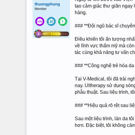
thuongphung
tạo cảm giác thư giãn ngay 
Member
hàng.
### **Đội ngũ bác sĩ chuyê
16/23
Điều khiến tôi ấn tượng nhấ
về lĩnh vực thẩm mỹ mà còn 
tác cùng khả năng tư vấn ch
### **Công nghệ trẻ hóa da 
Tại V-Medical, tôi đã trải n
nay. Ultherapy sử dụng sóng
phẫu thuật. Sau liệu trình, t
### **Hiệu quả rõ rệt sau liệ
Sau một liệu trình, làn da 
hơn. Đặc biệt, tôi không cảm