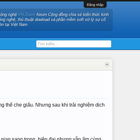
Đăng nhập
công nghệ
VN-Zoom
forum Cộng đồng chia sẻ kiến thức kinh
ông nghệ, thủ thuật dowload và phần mềm soft xử lý sự cố
ớn tại Việt Nam
ng thể che giấu. Nhưng sau khi trải nghiệm dịch
gian sang trọng, hiện đại nhưng vẫn ấm cúng,