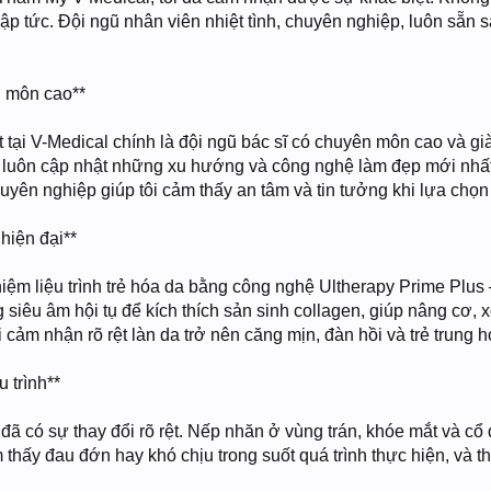
lập tức. Đội ngũ nhân viên nhiệt tình, chuyên nghiệp, luôn sẵn 
n môn cao**
t tại V-Medical chính là đội ngũ bác sĩ có chuyên môn cao và g
luôn cập nhật những xu hướng và công nghệ làm đẹp mới nhất trê
uyên nghiệp giúp tôi cảm thấy an tâm và tin tưởng khi lựa chọn
hiện đại**
ghiệm liệu trình trẻ hóa da bằng công nghệ Ultherapy Prime Plus
 siêu âm hội tụ để kích thích sản sinh collagen, giúp nâng cơ
ôi cảm nhận rõ rệt làn da trở nên căng mịn, đàn hồi và trẻ trung 
u trình**
tôi đã có sự thay đổi rõ rệt. Nếp nhăn ở vùng trán, khóe mắt và
 thấy đau đớn hay khó chịu trong suốt quá trình thực hiện, và t