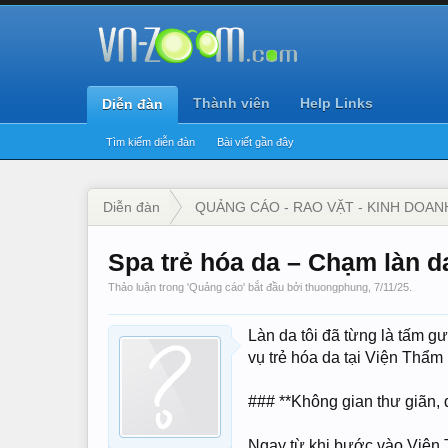
Thành viên
Help Links
Diễn đàn
Tìm kiếm diễn đàn
Bài viết gần đây
Diễn đàn
QUẢNG CÁO - RAO VẶT - KINH DOAN
Spa trẻ hóa da – Chạm làn da
Thảo luận trong '
Quảng cáo
' bắt đầu bởi
thuongphung
,
7/11/25
.
Làn da tôi đã từng là tấm g
vụ trẻ hóa da tại Viện Thẩm
### **Không gian thư giãn, 
Ngay từ khi bước vào Viện 