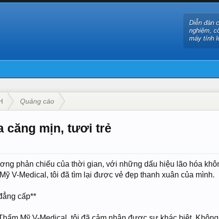
Diễn đàn 
nghiệm, c
máy tính l
H
Quảng cáo
 căng mịn, tươi trẻ
ương phản chiếu của thời gian, với những dấu hiệu lão hóa khô
 Mỹ V-Medical, tôi đã tìm lại được vẻ đẹp thanh xuân của mình.
đẳng cấp**
Thẩm Mỹ V-Medical, tôi đã cảm nhận được sự khác biệt. Không 