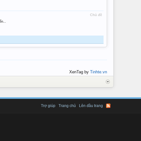
Chủ đề
n...
XenTag by
Tinhte.vn
Trợ giúp
Trang chủ
Lên đầu trang