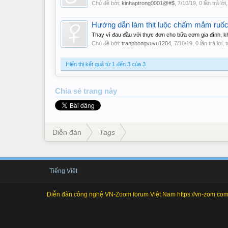
Chủ đề bởi:
kinhaptrong0001@#$
,
7/10/19
, 0 lần trả lờ
Hướng dẫn làm thịt luộc chấm mắm ruố
Thay vì đau đầu với thực đơn cho bữa cơm gia đình, kh
Chủ đề bởi:
tranphongvuvu1204
,
7/10/19
, 0 lần trả lời,
Hiển thị kết quả từ 1 đến 3 của 3
Chia sẻ
trang này
Diễn đàn
Tags
Tiếng Việt
Diễn đàn công nghệ VN-Zoom forum Việt Nam https://vn-zom.com 