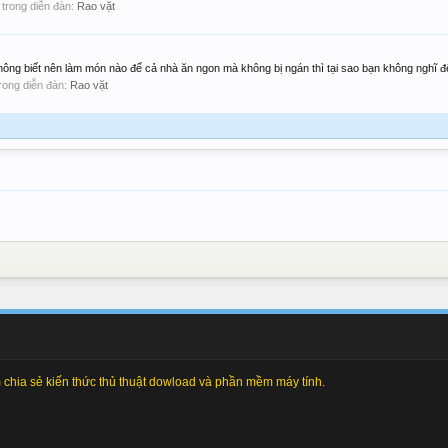
i, trong diễn đàn:
Rao vặt
c
ông biết nên làm món nào để cả nhà ăn ngon mà không bị ngán thì tại sao bạn không nghĩ đế
 trong diễn đàn:
Rao vặt
chia sẻ kiến thức thủ thuật dowload và phần mềm máy tính.