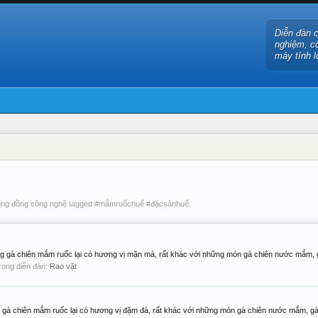
Diễn đàn 
nghiệm, c
máy tính l
Cộng đồng công nghệ tagged #mắmruốchuế #đặcsảnhuế.
ưng gà chiên mắm ruốc lại có hương vị mặn mà, rất khác với những món gà chiên nước mắm, g
 trong diễn đàn:
Rao vặt
g gà chiên mắm ruốc lại có hương vị đặm đà, rất khác với những món gà chiên nước mắm, gà.