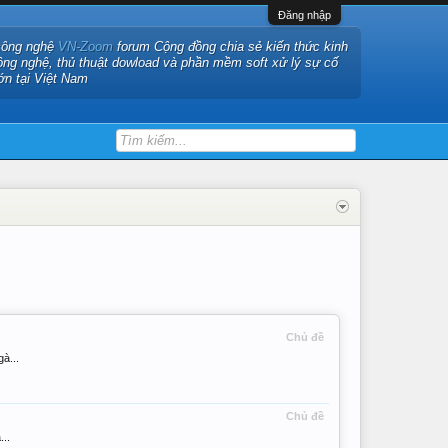
Đăng nhập
công nghệ
VN-Zoom
forum Cộng đồng chia sẻ kiến thức kinh
ông nghệ, thủ thuật dowload và phần mềm soft xử lý sự cố
ớn tại Việt Nam
Chủ đề
à...
Chủ đề
..