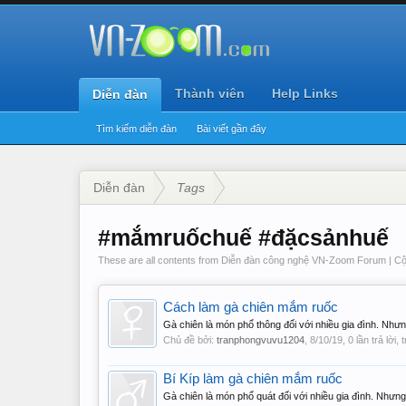
Thành viên
Help Links
Diễn đàn
Tìm kiếm diễn đàn
Bài viết gần đây
Diễn đàn
Tags
#mắmruốchuế #đặcsảnhuế
These are all contents from Diễn đàn công nghệ VN-Zoom Forum | 
Cách làm gà chiên mắm ruốc
Gà chiên là món phổ thông đối với nhiều gia đình. Nh
Chủ đề bởi:
tranphongvuvu1204
,
8/10/19
, 0 lần trả lời,
Bí Kíp làm gà chiên mắm ruốc
Gà chiên là món phổ quát đối với nhiều gia đình. Nhưn