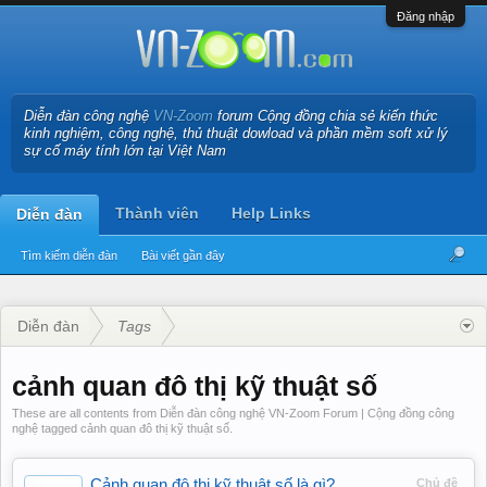
Đăng nhập
Diễn đàn công nghệ
VN-Zoom
forum Cộng đồng chia sẻ kiến thức
kinh nghiệm, công nghệ, thủ thuật dowload và phần mềm soft xử lý
sự cố máy tính lớn tại Việt Nam
Thành viên
Help Links
Diễn đàn
Tìm kiếm diễn đàn
Bài viết gần đây
Diễn đàn
Tags
cảnh quan đô thị kỹ thuật số
These are all contents from Diễn đàn công nghệ VN-Zoom Forum | Cộng đồng công
nghệ tagged cảnh quan đô thị kỹ thuật số.
Cảnh quan đô thị kỹ thuật số là gì?
Chủ đề