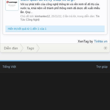
Với sự phát triển của công nghệ thông tin và nền kinh tế đô thị của
nước ta, khái niệm về thành phố thông minh đã được đề xuất nhiều
lần. Quy...
Chủ đề bởi:
kimhanlee12
,
25/11/22
, 0 lần trả lời, trong diễn đàn:
Tin
Tức Công Nghệ
Hiển thị kết quả từ 1 đến 1 của 1
XenTag by
Tinhte.vn
Diễn đàn
Tags
Tiếng Việt
Trợ giúp