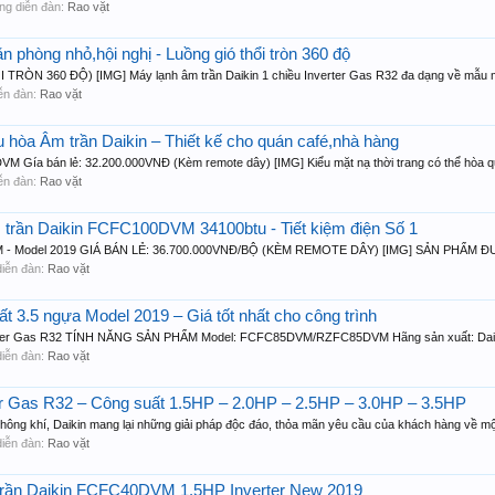
rong diễn đàn:
Rao vặt
n phòng nhỏ,hội nghị - Luồng gió thổi tròn 360 độ
 360 ĐỘ) [IMG] Máy lạnh âm trần Daikin 1 chiều Inverter Gas R32 đa dạng về mẫu mã
diễn đàn:
Rao vặt
iều hòa Âm trần Daikin – Thiết kế cho quán café,nhà hàng
Gía bán lẻ: 32.200.000VNĐ (Kèm remote dây) [IMG] Kiểu mặt nạ thời trang có thể hòa qu
diễn đàn:
Rao vặt
m trần Daikin FCFC100DVM 34100btu - Tiết kiệm điện Số 1
 - Model 2019 GIÁ BÁN LẺ: 36.700.000VNĐ/BỘ (KÈM REMOTE DÂY) [IMG] SẢN PHẨM 
 diễn đàn:
Rao vặt
ất 3.5 ngựa Model 2019 – Giá tốt nhất cho công trình
verter Gas R32 TÍNH NĂNG SẢN PHẨM Model: FCFC85DVM/RZFC85DVM Hãng sản xuất: Daikin
 diễn đàn:
Rao vặt
ter Gas R32 – Công suất 1.5HP – 2.0HP – 2.5HP – 3.0HP – 3.5HP
hông khí, Daikin mang lại những giải pháp độc đáo, thỏa mãn yêu cầu của khách hàng về một
 diễn đàn:
Rao vặt
m trần Daikin FCFC40DVM 1.5HP Inverter New 2019