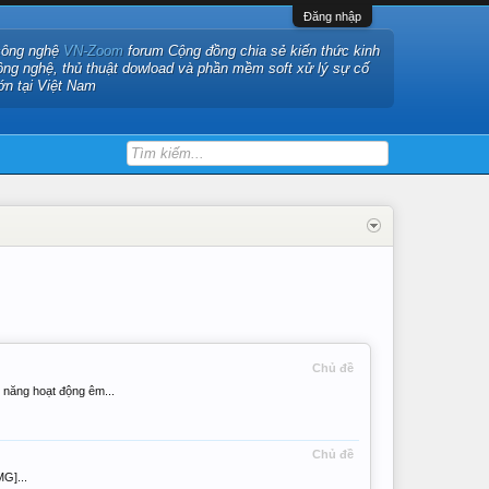
Đăng nhập
công nghệ
VN-Zoom
forum Cộng đồng chia sẻ kiến thức kinh
ông nghệ, thủ thuật dowload và phần mềm soft xử lý sự cố
ớn tại Việt Nam
Chủ đề
ăng hoạt động êm...
Chủ đề
G]...