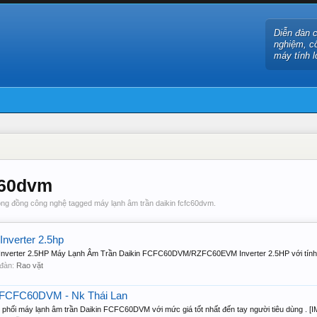
Diễn đàn 
nghiệm, c
máy tính l
c60dvm
ng đồng công nghệ tagged máy lạnh âm trần daikin fcfc60dvm.
nverter 2.5hp
erter 2.5HP Máy Lạnh Âm Trần Daikin FCFC60DVM/RZFC60EVM Inverter 2.5HP với tính n
n đàn:
Rao vặt
n FCFC60DVM - Nk Thái Lan
phối máy lạnh âm trần Daikin FCFC60DVM với mức giá tốt nhất đến tay người tiêu dùng . [IM