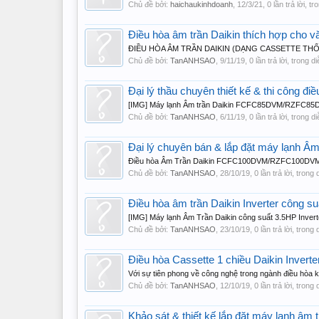
Chủ đề bởi:
haichaukinhdoanh
,
12/3/21
, 0 lần trả lời, t
Điều hòa âm trần Daikin thích hợp cho vă
ĐIỀU HÒA ÂM TRẦN DAIKIN (DẠNG CASSETTE THỔI TRÒN
Chủ đề bởi:
TanANHSAO
,
9/11/19
, 0 lần trả lời, trong 
Đại lý thầu chuyên thiết kế & thi công đ
[IMG] Máy lạnh Âm trần Daikin FCFC85DVM/RZFC85DVM 
Chủ đề bởi:
TanANHSAO
,
6/11/19
, 0 lần trả lời, trong 
Đại lý chuyên bán & lắp đặt máy lạnh Â
Điều hòa Âm Trần Daikin FCFC100DVM/RZFC100DVM
Chủ đề bởi:
TanANHSAO
,
28/10/19
, 0 lần trả lời, trong
Điều hòa âm trần Daikin Inverter công su
[IMG] Máy lạnh Âm Trần Daikin công suất 3.5HP In
Chủ đề bởi:
TanANHSAO
,
23/10/19
, 0 lần trả lời, trong
Điều hòa Cassette 1 chiều Daikin Inver
Với sự tiên phong về công nghệ trong ngành điều hòa k
Chủ đề bởi:
TanANHSAO
,
12/10/19
, 0 lần trả lời, trong
Khảo sát & thiết kế lắp đặt máy lạnh â