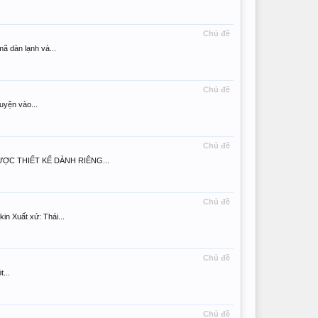
Chủ đề
 dàn lạnh và...
Chủ đề
yện vào...
Chủ đề
ĐƯỢC THIẾT KẾ DÀNH RIÊNG...
Chủ đề
 Xuất xứ: Thái...
Chủ đề
...
Chủ đề