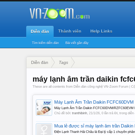
Thành viên
Help Links
Diễn đàn
Tìm kiếm diễn đàn
Bài viết gần đây
Diễn đàn
Tags
máy lạnh âm trần daikin fcf
These are all contents from Diễn đàn công nghệ VN-Zoom Forum | Cộ
Máy Lạnh Âm Trần Daikin FCFC60DVM I
Máy Lạnh Âm Trần Daikin FCFC60DVM/RZFC60EVM Inv
Chủ đề bởi:
tranthibinh
,
21/1/26
, 0 lần trả lời, trong diễ
Mua lẻ được sỉ máy lạnh âm trần Daiki
Điện Lạnh Thanh Hải Châu là Đại lý cấp 1 chuyên phân 