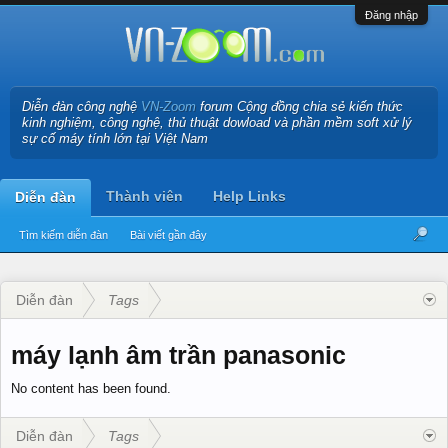
Đăng nhập
Diễn đàn công nghệ
VN-Zoom
forum Cộng đồng chia sẻ kiến thức
kinh nghiệm, công nghệ, thủ thuật dowload và phần mềm soft xử lý
sự cố máy tính lớn tại Việt Nam
Thành viên
Help Links
Diễn đàn
Tìm kiếm diễn đàn
Bài viết gần đây
Diễn đàn
Tags
máy lạnh âm trần panasonic
No content has been found.
Diễn đàn
Tags