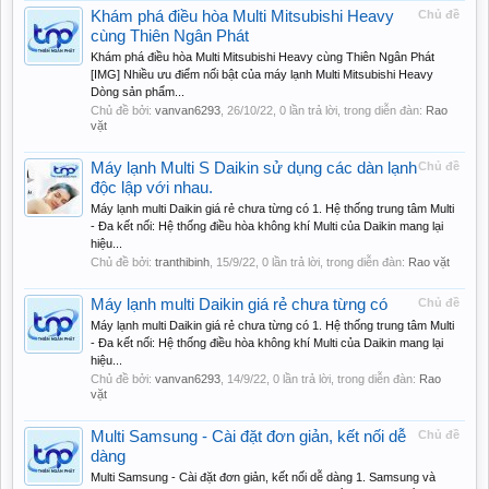
Khám phá điều hòa Multi Mitsubishi Heavy
Chủ đề
cùng Thiên Ngân Phát
Khám phá điều hòa Multi Mitsubishi Heavy cùng Thiên Ngân Phát
[IMG] Nhiều ưu điểm nối bật của máy lạnh Multi Mitsubishi Heavy
Dòng sản phẩm...
Chủ đề bởi:
vanvan6293
,
26/10/22
, 0 lần trả lời, trong diễn đàn:
Rao
vặt
Máy lạnh Multi S Daikin sử dụng các dàn lạnh
Chủ đề
độc lập với nhau.
Máy lạnh multi Daikin giá rẻ chưa từng có 1. Hệ thống trung tâm Multi
- Đa kết nối: Hệ thống điều hòa không khí Multi của Daikin mang lại
hiệu...
Chủ đề bởi:
tranthibinh
,
15/9/22
, 0 lần trả lời, trong diễn đàn:
Rao vặt
Máy lạnh multi Daikin giá rẻ chưa từng có
Chủ đề
Máy lạnh multi Daikin giá rẻ chưa từng có 1. Hệ thống trung tâm Multi
- Đa kết nối: Hệ thống điều hòa không khí Multi của Daikin mang lại
hiệu...
Chủ đề bởi:
vanvan6293
,
14/9/22
, 0 lần trả lời, trong diễn đàn:
Rao
vặt
Multi Samsung - Cài đặt đơn giản, kết nối dễ
Chủ đề
dàng
Multi Samsung - Cài đặt đơn giản, kết nối dễ dàng 1. Samsung và