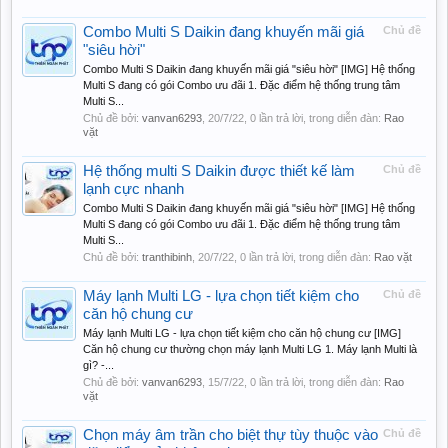
Combo Multi S Daikin đang khuyến mãi giá
Chủ đề
"siêu hời"
Combo Multi S Daikin đang khuyến mãi giá "siêu hời" [IMG] Hệ thống
Multi S đang có gói Combo ưu đãi 1. Đặc điểm hệ thống trung tâm
Multi S...
Chủ đề bởi:
vanvan6293
,
20/7/22
, 0 lần trả lời, trong diễn đàn:
Rao
vặt
Hệ thống multi S Daikin được thiết kế làm
Chủ đề
lạnh cực nhanh
Combo Multi S Daikin đang khuyến mãi giá "siêu hời" [IMG] Hệ thống
Multi S đang có gói Combo ưu đãi 1. Đặc điểm hệ thống trung tâm
Multi S...
Chủ đề bởi:
tranthibinh
,
20/7/22
, 0 lần trả lời, trong diễn đàn:
Rao vặt
Máy lạnh Multi LG - lựa chọn tiết kiệm cho
Chủ đề
căn hộ chung cư
Máy lạnh Multi LG - lựa chọn tiết kiệm cho căn hộ chung cư [IMG]
Căn hộ chung cư thường chọn máy lạnh Multi LG 1. Máy lạnh Multi là
gì? -...
Chủ đề bởi:
vanvan6293
,
15/7/22
, 0 lần trả lời, trong diễn đàn:
Rao
vặt
Chọn máy âm trần cho biệt thự tùy thuộc vào
Chủ đề