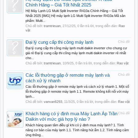
Chính Hãng – Giá Tốt Nhất 2025
Hệ Máy Lạnh LG Multi Split Inverter R410a Chính Hãng – Giá Tốt
Nhất 2025 [IMG] Hệ máy lạnh LG Multi Split inverter R410a Mã sản
phẩm: Multi...
Chủ đề bởi:
tramtrieuan
,
27/12/25
, 0 lần trả lời, trong diễn đàn:
Rao
vặt
Đại lý cung cấp thi công máy lạnh
Chủ đề
Đại lý cung cấp thi công máy lạnh multi daikin inverter cho chung cư
giá rẻ Đại lý cung cấp thi công máy lạnh multi daikin inverter rẻ nhất
cho...
Chủ đề bởi:
tramtrieuan
,
10/9/25
, 0 lần trả lời, trong diễn đàn:
Rao vặt
Các lỗi thường gặp ở remote máy lạnh và
Chủ đề
cách xử lý nhanh
Các lỗi thường gặp ở remote máy lạnh và cách xử lý nhanh 1. Một số
lỗi thường gặp ở remote máy lạnh 1.1. Remote không kết nối với máy
lạnh...
Chủ đề bởi:
vanvan6293
,
11/3/25
, 0 lần trả lời, trong diễn đàn:
Rao vặt
Khách hàng có ý định mua Máy Lạnh Áp Trần
Chủ đề
Daikin với mức giá hợp lý nào ?
Khách hàng quan tâm điều gì khi có ý định mua máy lạnh? 1. Tính
năng cơ bản của máy lạnh 1.1. Tính năng hút ẩm 1.2. Tính năng cảm
ứng thông...