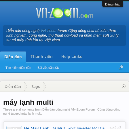
Đăng nhập
Diễn đàn công nghệ
VN-Zoom
forum Cộng đồng chia sẻ kiến thức
kinh nghiệm, công nghệ, thủ thuật dowload và phần mềm soft xử lý
sự cố máy tính lớn tại Việt Nam
Thành viên
Help Links
Diễn đàn
Tìm kiếm diễn đàn
Bài viết gần đây
Diễn đàn
Tags
máy lạnh multi
These are all contents from Diễn đàn công nghệ VN-Zoom Forum | Cộng đồng công
nghệ tagged máy lạnh multi.
Hệ Máy Lạnh LG Multi Split Inverter R410a
Chủ đề