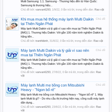
Multi Samsung: 1.1. Samsung - Thương hiệu đến từ Hàn Quốc:
Samsung là thương hiệu...
Chủ đề bởi:
vanvan6293
,
1/9/22
, 0 lần trả lời, trong diễn đàn:
Rao vặt
Khi mua mua hệ thống máy lạnh Multi Daikin
Chủ đề
tại Thiên Ngân Phát
Máy lạnh Multi Daikin và lý giải vì sao nên mua tại Thiên Ngân Phát
[IMG] 1. Thương hiệu Daikin: Với gần 100 năm kinh nghiệm Daikin là
hãng tiên...
Chủ đề bởi:
tranthibinh
,
31/8/22
, 0 lần trả lời, trong diễn đàn:
Rao vặt
Máy lạnh Multi Daikin và lý giải vì sao nên
Chủ đề
mua tại Thiên Ngân Phát
Máy lạnh Multi Daikin và lý giải vì sao nên mua tại Thiên Ngân Phát
[IMG] 1. Thương hiệu Daikin: Với gần 100 năm kinh nghiệm Daikin là
hãng tiên...
Chủ đề bởi:
vanvan6293
,
27/8/22
, 0 lần trả lời, trong diễn đàn:
Rao
vặt
Máy lạnh Multi mẹ bồng con Mitsubishi
Chủ đề
Heavy - "Ngon bổ rẻ"
Máy lạnh Multi mẹ bồng con Mitsubishi Heavy - "Ngon bổ rẻ" 1. Máy
lạnh Multi là gì? - Do nhu cầu thị trường hiện nay, công suất máy lạnh
dân dụng...
Chủ đề bởi:
vanvan6293
,
23/8/22
, 0 lần trả lời, trong diễn đàn:
Rao
vặt