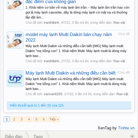
đặc điểm của không gian
1. Khái niệm cơ bản về máy lạnh âm trần: - Máy lạnh âm trần hay còn
gọi là máy lạnh cassette, đây là dòng máy lạnh có mặt nạ và thường
lắp đặt âm...
Chủ đề bởi:
tranthibinh
,
4/7/22
, 0 lần trả lời, trong diễn đàn:
Rao vặt
model máy lạnh Multi Daikin bán chạy năm
Chủ đề
2022
Máy lạnh Multi Daikin và những điều cần biết [IMG] Máy lạnh multi
Daikin "mẹ bồng con" 1. Khái niệm Multi: Máy lạnh multi là dòng máy
lạnh bao...
Chủ đề bởi:
tranthibinh
,
2/7/22
, 0 lần trả lời, trong diễn đàn:
Rao vặt
Máy lạnh Multi Daikin và những điều cần biết
Chủ đề
Máy lạnh Multi Daikin và những điều cần biết [IMG] Máy lạnh multi
Daikin "mẹ bồng con" 1. Khái niệm Multi: Máy lạnh multi là dòng máy
lạnh bao...
Chủ đề bởi:
vanvan6293
,
1/7/22
, 0 lần trả lời, trong diễn đàn:
Rao vặt
Hiển thị kết quả từ 1 đến 20 của 115
1
2
3
4
5
6
Tiếp >
XenTag by
Tinhte.vn
Diễn đàn
Tags