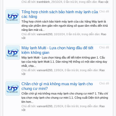
Chủ đề bởi:
tranthibinh
,
29/10/24
, 0 lần trả lời, trong diễn đàn:
Rao vặt
Tổng hợp chính sách bảo hành máy lạnh của
Chủ đề
các hãng
Tổng hợp chính sách bảo hành máy lạnh của các hãng Máy lạnh là
dòng sản phẩm đơn giản nên người dùng sẽ quan tâm nhiều đến khả
năng làm mát và...
Chủ đề bởi:
vanvan6293
,
10/10/24
, 0 lần trả lời, trong diễn đàn:
Rao
vặt
Máy lạnh Multi - Lựa chọn hàng đầu để tiết
Chủ đề
kiệm không gian
Máy lạnh Multi - Lựa chọn hàng đầu để tiết kiệm không gian 1. Cấu
tạo của máy lạnh Multi 1.1. Dàn nóng Hệ thống có một dàn nóng duy
nhất, chịu...
Chủ đề bởi:
vanvan6293
,
13/9/24
, 0 lần trả lời, trong diễn đàn:
Rao
vặt
Chần chờ gì mà không mua máy lạnh cho
Chủ đề
chung cư mini?
Chần chờ gì mà không mua máy lạnh cho chung cư mini? 1. Tiêu chí
lựa chọn máy lạnh cho chung cư mini 1.1. Công suất Diện tích phòng
lớn hơn...
Chủ đề bởi:
vanvan6293
,
21/8/24
, 0 lần trả lời, trong diễn đàn:
Rao
vặt