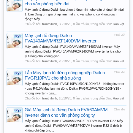
cho văn phòng hiện đại
Máy lạnh tủ đứng Daikin lựa chọn thông minh cho văn phòng hiện đại
1. Bạn đang tìm giải pháp làm mát cho văn phòng có không gian
rộng? Máy...
Chủ đề bởi:
tranthibinh
,
30/10/25
, 0 lần trả lời, trong diễn đàn:
Rao vặt
Máy lạnh tủ đứng Daikin
Chủ đề
FVA140AMVM/RZF140DVM inverter
Máy lạnh tủ đứng Daikin FVA140AMVM/RZF140DVM inverter Máy
lạnh tủ đứng Daikin FVA140AMVM/RZF140DVM inverter là lựa chọn
lý tưởng cho không gian...
Chủ đề bởi:
tranthibinh
,
28/10/25
, 0 lần trả lời, trong diễn đàn:
Rao vặt
Lắp Máy lạnh tủ đứng công nghiệp Daikin
Chủ đề
FVGR10PV1 cho nhà xưởng
Máy lạnh tủ đứng Daikin FVGR10PV1/RCN100HY18 - Không inverter
- gas R410A Máy lạnh tủ đứng Daikin FVGR10PV1/RCN100HY18 -
Không inverter - gas...
Chủ đề bởi:
tranthibinh
,
18/10/25
, 0 lần trả lời, trong diễn đàn:
Rao vặt
Giá Máy lạnh tủ đứng Daikin FVA60AMVM
Chủ đề
inverter dành cho văn phòng công ty
Máy lạnh tủ đứng Daikin FVA60AMVM/RZF60DVM inverter R32 Máy
lạnh tủ đứng Daikin FVA60AMVM/RZF60DVM inverter R32 là thiết bị
không chỉ đáp ứng...