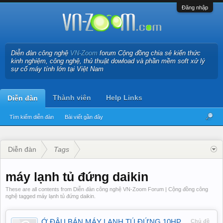
Đăng nhập
Diễn đàn công nghệ
VN-Zoom
forum Cộng đồng chia sẻ kiến thức
kinh nghiệm, công nghệ, thủ thuật dowload và phần mềm soft xử lý
sự cố máy tính lớn tại Việt Nam
Thành viên
Help Links
Diễn đàn
Tìm kiếm diễn đàn
Bài viết gần đây
Diễn đàn
Tags
máy lạnh tủ đứng daikin
These are all contents from Diễn đàn công nghệ VN-Zoom Forum | Cộng đồng công
nghệ tagged máy lạnh tủ đứng daikin.
Ở ĐÂU BÁN MÁY LẠNH TỦ ĐỨNG 10HP
Chủ đề