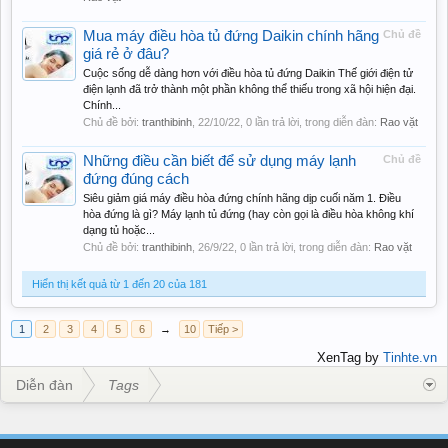
Mua máy điều hòa tủ đứng Daikin chính hãng
Chủ đề
giá rẻ ở đâu?
Cuộc sống dễ dàng hơn với điều hòa tủ đứng Daikin Thế giới điện tử
điện lạnh đã trở thành một phần không thể thiếu trong xã hội hiện đại.
Chính...
Chủ đề bởi:
tranthibinh
,
22/10/22
, 0 lần trả lời, trong diễn đàn:
Rao vặt
Những điều cần biết để sử dụng máy lạnh
Chủ đề
đứng đúng cách
Siêu giảm giá máy điều hòa đứng chính hãng dịp cuối năm 1. Điều
hòa đứng là gì? Máy lạnh tủ đứng (hay còn gọi là điều hòa không khí
dạng tủ hoặc...
Chủ đề bởi:
tranthibinh
,
26/9/22
, 0 lần trả lời, trong diễn đàn:
Rao vặt
Hiển thị kết quả từ 1 đến 20 của 181
1
2
3
4
5
6
→
10
Tiếp >
XenTag by
Tinhte.vn
Diễn đàn
Tags