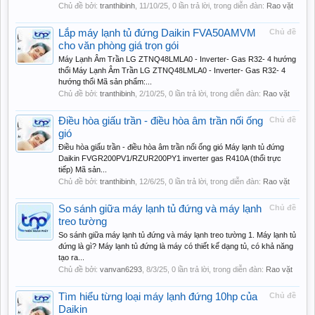
Chủ đề bởi:
tranthibinh
,
11/10/25
, 0 lần trả lời, trong diễn đàn:
Rao vặt
Lắp máy lạnh tủ đứng Daikin FVA50AMVM
Chủ đề
cho văn phòng giá trọn gói
Máy Lạnh Âm Trần LG ZTNQ48LMLA0 - Inverter- Gas R32- 4 hướng
thổi Máy Lạnh Âm Trần LG ZTNQ48LMLA0 - Inverter- Gas R32- 4
hướng thổi Mã sản phẩm:...
Chủ đề bởi:
tranthibinh
,
2/10/25
, 0 lần trả lời, trong diễn đàn:
Rao vặt
Điều hòa giấu trần - điều hòa âm trần nối ống
Chủ đề
gió
Điều hòa giấu trần - điều hòa âm trần nối ống gió Máy lạnh tủ đứng
Daikin FVGR200PV1/RZUR200PY1 inverter gas R410A (thổi trực
tiếp) Mã sản...
Chủ đề bởi:
tranthibinh
,
12/6/25
, 0 lần trả lời, trong diễn đàn:
Rao vặt
So sánh giữa máy lạnh tủ đứng và máy lạnh
Chủ đề
treo tường
So sánh giữa máy lạnh tủ đứng và máy lạnh treo tường 1. Máy lạnh tủ
đứng là gì? Máy lạnh tủ đứng là máy có thiết kế dạng tủ, có khả năng
tạo ra...
Chủ đề bởi:
vanvan6293
,
8/3/25
, 0 lần trả lời, trong diễn đàn:
Rao vặt
Tìm hiểu từng loại máy lạnh đứng 10hp của
Chủ đề
Daikin