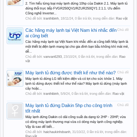
2. Tìm hiểu từng loại máy lạnh đứng 10hp của Daikin 2.1. Máy lạnh tủ
đứng thổi trực tiếp FVGR250QV1/RZUR250QY1 2.1.1. Ưu điểm
Công nghệ Inverter...
Chủ đề bởi:
tranthibinh
,
18/11/24
, 0 lần trả lời, trong diễn đàn:
Rao vặt
Các hãng máy lạnh tại Việt Nam khi nhắc đến
Chủ đề
ai cũng biết
Các hãng máy lạnh tại Việt Nam khi nhắc đến ai cũng biết Máy lạnh là
một thiết bị điện lạnh mang lại cho gia đình bạn bầu không khí mát mẻ,
dễ...
Chủ đề bởi:
vanvan6293
,
23/10/24
, 0 lần trả lời, trong diễn đàn:
Rao
vặt
Máy lạnh tủ đứng được thiết kế như thế nào?
Chủ đề
Máy lạnh tủ đứng LG tiết kiệm điện và có lợi cho sức khỏe 1. Máy
lạnh tủ đứng được thiết kế như thế nào? Máy lạnh tủ đứng (máy lạnh
cây hoặc...
Chủ đề bởi:
tranthibinh
,
5/9/24
, 0 lần trả lời, trong diễn đàn:
Rao vặt
Máy lạnh tủ đứng Daikin 5hp cho công trình
Chủ đề
tốt nhất
Máy lạnh đứng Daikin có dải công suất đa dạng từ 2HP - 20HP, vừa
có dòng máy lạnh thương mại vừa có dòng máy lạnh công nghiệp.
Vậy là sao để biết...
Chủ đề bởi:
haichaukinhdoanh
,
31/10/22
, 0 lần trả lời, trong diễn đàn:
Rao vặt