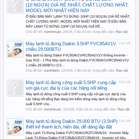
(10 NGỰA) GIÁ RẺ NHẤT, CHẤT LƯỢNG NHẤT,
MODEL MỚI NHẤT HIỆN NAY
Ở ĐÂU BÁN MÁY LẠNH TỦ ĐỨNG 10HP (10 NGỰA) GIÁ RẺ NHẤT,
CHẤT LƯỢNG NHẤT, MODEL MỚI NHẤT HIỆN NAY Ở ĐÂU BÁN
MÁY LẠNH TỦ ĐỨNG 10HP (10 NGỰA) GIÁ RẺ...
Chủ đề bởi:
tramtrieuan
,
2/6/26
, 0 lần trả lời, trong diễn đàn:
Rao vặt
Máy lạnh tủ đứng Daikin 3.5HP FVC85AV1V
Chủ đề
chiều 29.000BTU
Máy lạnh tủ đứng Daikin FVC85AV1V/RC85AGV1V Không Inverter -
Gas R32 - 1 Pha Máy lạnh tủ đứng Daikin FVC85AV1V/RC85AGV1V
1 chiều 29.000BTU (3.5...
Chủ đề bởi:
tranthibinh
,
22/4/26
, 0 lần trả lời, trong diễn đàn:
Rao vặt
Máy lạnh tủ đứng công suất 5.5HP cung cấp
Chủ đề
với giá cực đại lý của các hãng nổi tiếng
Máy lạnh tủ đứng công suất 5.5HP cung cấp với giá cực đại lý của
các hãng nổi tiếng Bạn đang tìm kiếm dòng máy lạnh tủ đứng công
suất 5.5HP cho...
Chủ đề bởi:
tramtrieuan
,
31/3/26
, 0 lần trả lời, trong diễn đàn:
Rao vặt
Máy lạnh tủ đứng Daikin 29.000 BTU (3.5HP)
Chủ đề
thiết kế thanh lịch, hiện đại, dễ dàng lắp đặt
Máy Lạnh Tủ Đứng Daikin FVFC85AV1/RZFC85AV19 - Inverter Máy
Lạnh Tủ Đứng Daikin FVFC85AV1/RZFC85AV19 - Inverter sở hữu