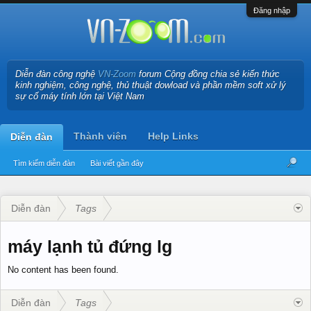
Đăng nhập
Diễn đàn công nghệ
VN-Zoom
forum Cộng đồng chia sẻ kiến thức
kinh nghiệm, công nghệ, thủ thuật dowload và phần mềm soft xử lý
sự cố máy tính lớn tại Việt Nam
Thành viên
Help Links
Diễn đàn
Tìm kiếm diễn đàn
Bài viết gần đây
Diễn đàn
Tags
máy lạnh tủ đứng lg
No content has been found.
Diễn đàn
Tags