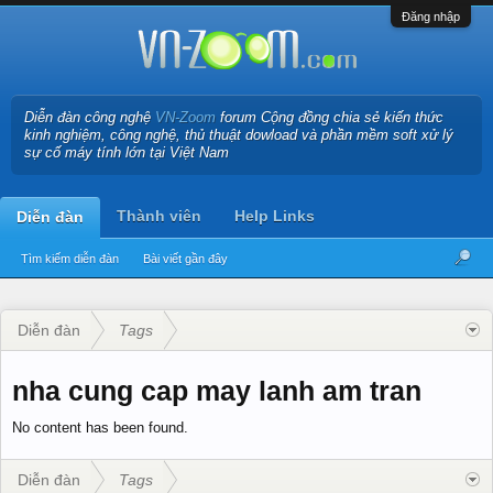
Đăng nhập
Diễn đàn công nghệ
VN-Zoom
forum Cộng đồng chia sẻ kiến thức
kinh nghiệm, công nghệ, thủ thuật dowload và phần mềm soft xử lý
sự cố máy tính lớn tại Việt Nam
Thành viên
Help Links
Diễn đàn
Tìm kiếm diễn đàn
Bài viết gần đây
Diễn đàn
Tags
nha cung cap may lanh am tran
No content has been found.
Diễn đàn
Tags