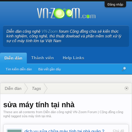
Đăng nhập
Diễn đàn công nghệ
VN-Zoom
forum Cộng đồng chia sẻ kiến thức
kinh nghiệm, công nghệ, thủ thuật dowload và phần mềm soft xử lý
sự cố máy tính lớn tại Việt Nam
Thành viên
Help Links
Diễn đàn
Tìm kiếm diễn đàn
Bài viết gần đây
Diễn đàn
Tags
sửa máy tính tại nhà
These are all contents from Diễn đàn công nghệ VN-Zoom Forum | Cộng đồng công
nghệ tagged sửa máy tính tại nhà.
dịch vụ sửa chữa máy tính tại nhà quận 2
Chủ đề