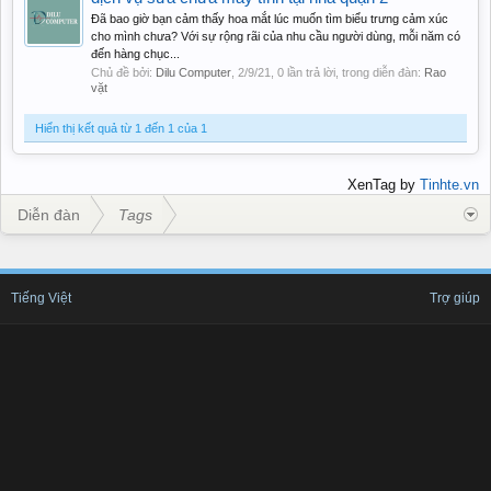
Đã bao giờ bạn cảm thấy hoa mắt lúc muốn tìm biểu trưng cảm xúc
cho mình chưa? Với sự rộng rãi của nhu cầu người dùng, mỗi năm có
đến hàng chục...
Chủ đề bởi:
Dilu Computer
,
2/9/21
, 0 lần trả lời, trong diễn đàn:
Rao
vặt
Hiển thị kết quả từ 1 đến 1 của 1
XenTag by
Tinhte.vn
Diễn đàn
Tags
Tiếng Việt
Trợ giúp