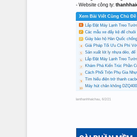
- Website công ty:
thanhha
Xem Bài Viết Cùng Chủ Đề
Lắp Đặt Máy Lạnh Treo Tườ
Các mẫu xe đẩy kệ để chuôi
Giày bảo hộ Hàn Quốc chốn
Giải Pháp Tối Ưu Chi Phí V
Sản xuất lót ly nhựa dẻo, đế ló
Lắp Đặt Máy Lạnh Treo Tườ
Khám Phá Kiến Trúc Phần Cứ
Cách Phối Trộn Phụ Gia Nhự
Tìm hiểu điện trở thanh cacb
Máy hút chân không DZQ400 
lanthanhhaichau
,
6/2/21