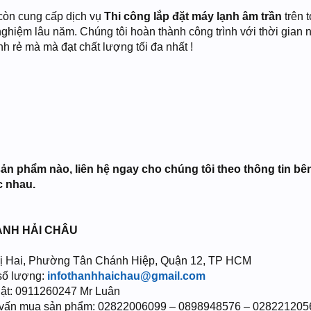
òn cung cấp dịch vụ
Thi công lắp đặt máy lạnh âm trần
trên 
 nghiệm lâu năm. Chúng tôi hoàn thành công trình với thời gia
h rẻ mà mà đạt chất lượng tối đa nhất !
sản phẩm nào, liên hệ ngay cho chúng tôi theo thông tin bê
c nhau.
ANH HẢI CHÂU
Thị Hai, Phường Tân Chánh Hiệp, Quận 12, TP HCM
 số lượng:
infothanhhaichau@gmail.com
thuật: 0911260247 Mr Luân
ư vấn mua sản phẩm: 02822006099 – 0898948576 – 02822120