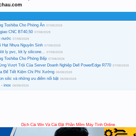
ichau.com
ng Toshiba Cho Phòng Ăn
07/08/2026
 giao CNC BT40,50
07/08/2026
g nước
07/08/2026
ới Hạt Nhựa Nguyên Sinh
07/08/2026
t ly pvc, lót ly silicone...
07/08/2026
ng Toshiba Cho Phòng Bếp
07/08/2026
ng Vượt Trội Của Server Doanh Nghiệp Dell PowerEdge R770
07/08/2026
a Để Tiết Kiệm Chi Phí Xưởng
06/08/2026
on silic và những ưu điểm nổi bật
06/08/2026
- inox
06/08/2026
Dịch Cài Win Và Cài Đặt Phần Mềm Máy Tính Online