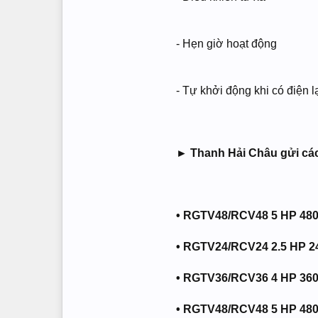
- Hẹn giờ hoạt động
- Tự khởi động khi có điện l
► Thanh Hải Châu gửi các
•
RGTV48/RCV48 5 HP 480
•
RGTV24/RCV24 2.5 HP 2
•
RGTV36/RCV36 4 HP 360
•
RGTV48/RCV48 5 HP 480