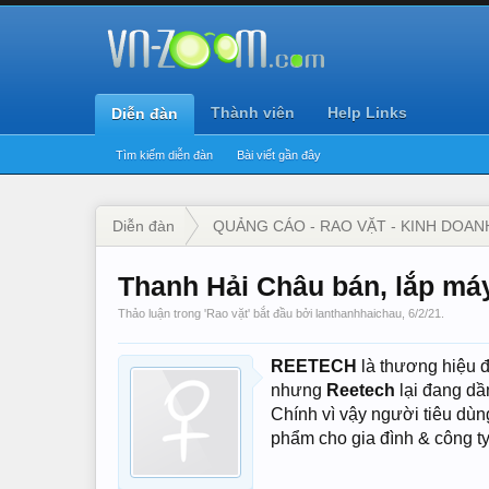
Thành viên
Help Links
Diễn đàn
Tìm kiếm diễn đàn
Bài viết gần đây
Diễn đàn
QUẢNG CÁO - RAO VẶT - KINH DOAN
Thanh Hải Châu bán, lắp máy
Thảo luận trong '
Rao vặt
' bắt đầu bởi
lanthanhhaichau
,
6/2/21
.
REETECH
là thương hiệu đ
nhưng
Reetech
lại đang dần
Chính vì vậy người tiêu dù
phẩm cho gia đình & công ty