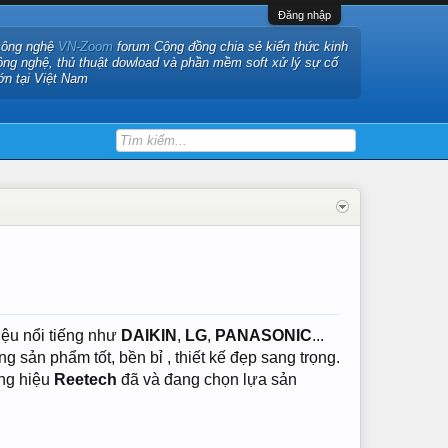
Đăng nhập
công nghệ
VN-Zoom
forum Cộng đồng chia sẻ kiến thức kinh
ông nghệ, thủ thuật dowload và phần mềm soft xử lý sự cố
ớn tại Việt Nam
iệu nổi tiếng như
DAIKIN
,
LG
,
PANASONIC
...
 sản phẩm tốt, bền bỉ , thiết kế đẹp sang trọng.
ơng hiệu
Reetech
đã và đang chọn lựa sản