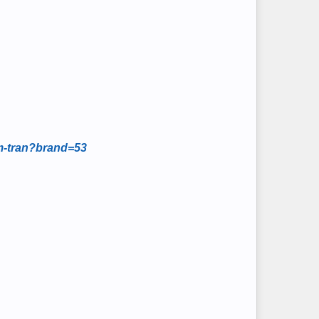
m-tran?brand=53