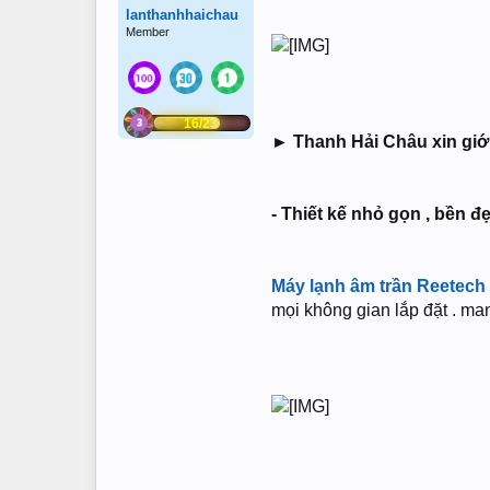
lanthanhhaichau
Member
16/23
► Thanh Hải Châu xin giớ
- Thiết kế nhỏ gọn , bền đ
Máy lạnh âm trần Reetech
mọi không gian lắp đặt . ma