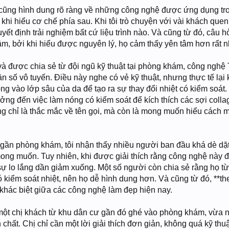
i cũng hình dung rõ ràng về những công nghệ được ứng dụng tro
t khi hiểu cơ chế phía sau. Khi tôi trò chuyện với vài khách q
uyết định trải nghiệm bất cứ liệu trình nào. Và cũng từ đó, câu h
âm, bởi khi hiểu được nguyên lý, họ cảm thấy yên tâm hơn rất n
 và được chia sẻ từ đội ngũ kỹ thuật tại phòng khám, công n
 số vô tuyến. Điều này nghe có vẻ kỹ thuật, nhưng thực tế lại
g vào lớp sâu của da để tạo ra sự thay đổi nhiệt có kiểm soát. 
ởng đến việc làm nóng có kiểm soát để kích thích các sợi collag
ng chỉ là thắc mắc về tên gọi, mà còn là mong muốn hiểu cách 
gần phòng khám, tôi nhận thấy nhiều người ban đầu khá dè dặt 
ng muốn. Tuy nhiên, khi được giải thích rằng công nghệ này đư
ự lo lắng dần giảm xuống. Một số người còn chia sẻ rằng họ từ
ó kiểm soát nhiệt, nên họ dễ hình dung hơn. Và cũng từ đó, **th
khác biệt giữa các công nghệ làm đẹp hiện nay.
 một chị khách từ khu dân cư gần đó ghé vào phòng khám, vừa 
chất. Chị chỉ cần một lời giải thích đơn giản, không quá kỹ th