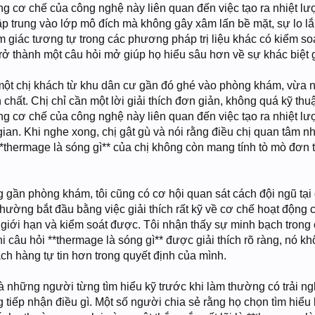
ng cơ chế của công nghệ này liên quan đến việc tạo ra nhiệt lượ
ập trung vào lớp mô đích mà không gây xâm lấn bề mặt, sự lo l
m giác tương tự trong các phương pháp trị liệu khác có kiểm so
 trở thành một câu hỏi mở giúp họ hiểu sâu hơn về sự khác biệt
 một chị khách từ khu dân cư gần đó ghé vào phòng khám, vừa 
chất. Chị chỉ cần một lời giải thích đơn giản, không quá kỹ th
g cơ chế của công nghệ này liên quan đến việc tạo ra nhiệt lượn
gian. Khi nghe xong, chị gật gù và nói rằng điều chị quan tâm nh
 **thermage là sóng gì** của chị không còn mang tính tò mò đơn
g gần phòng khám, tôi cũng có cơ hội quan sát cách đội ngũ tại
hường bắt đầu bằng việc giải thích rất kỹ về cơ chế hoạt động
 giới hạn và kiểm soát được. Tôi nhận thấy sự minh bạch trong
hi câu hỏi **thermage là sóng gì** được giải thích rõ ràng, nó 
ch hàng tự tin hơn trong quyết định của mình.
là những người từng tìm hiểu kỹ trước khi làm thường có trải ng
g tiếp nhận điều gì. Một số người chia sẻ rằng họ chọn tìm hiểu