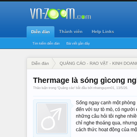
Thành viên
Help Links
Diễn đàn
Tìm kiếm diễn đàn
Bài viết gần đây
Diễn đàn
QUẢNG CÁO - RAO VẶT - KINH DOAN
Thermage là sóng gìcong ngh
Thảo luận trong '
Quảng cáo
' bắt đầu bởi
nhatnguyen01
,
13/5/26
.
Sống ngay cạnh một phòng k
đến với sự tò mò, có người 
những câu hỏi tôi nghe nhiề
chỉ nghe thoáng qua, nhưng 
cách thức hoạt động của mộ