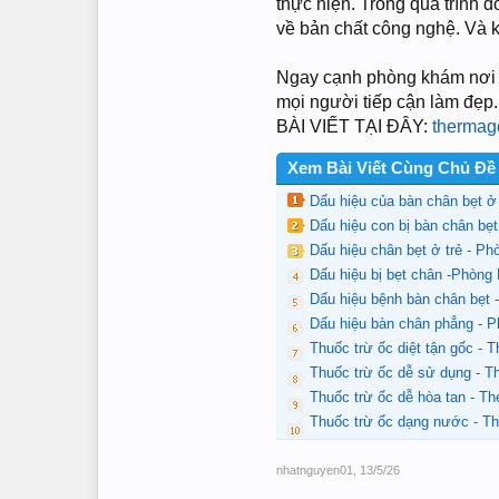
thực hiện. Trong quá trình 
về bản chất công nghệ. Và k
Ngay cạnh phòng khám nơi tô
mọi người tiếp cận làm đẹp.
BÀI VIẾT TẠI ĐÂY:
thermage
Xem Bài Viết Cùng Chủ Đề
Dấu hiệu của bàn chân bẹt ở
Dấu hiệu con bị bàn chân b
Dấu hiệu chân bẹt ở trẻ - P
Dấu hiệu bị bẹt chân -Phòng
Dấu hiệu bệnh bàn chân bẹt
Dấu hiệu bàn chân phẳng - 
Thuốc trừ ốc diệt tận gốc -
Thuốc trừ ốc dễ sử dụng - 
Thuốc trừ ốc dễ hòa tan - T
Thuốc trừ ốc dạng nước - T
nhatnguyen01
,
13/5/26