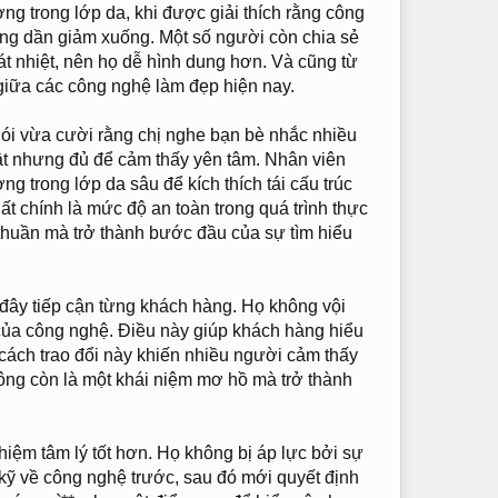
ng trong lớp da, khi được giải thích rằng công
ắng dần giảm xuống. Một số người còn chia sẻ
át nhiệt, nên họ dễ hình dung hơn. Và cũng từ
 giữa các công nghệ làm đẹp hiện nay.
nói vừa cười rằng chị nghe bạn bè nhắc nhiều
uật nhưng đủ để cảm thấy yên tâm. Nhân viên
g trong lớp da sâu để kích thích tái cấu trúc
ất chính là mức độ an toàn trong quá trình thực
 thuần mà trở thành bước đầu của sự tìm hiểu
 đây tiếp cận từng khách hàng. Họ không vội
 của công nghệ. Điều này giúp khách hàng hiểu
 cách trao đổi này khiến nhiều người cảm thấy
không còn là một khái niệm mơ hồ mà trở thành
hiệm tâm lý tốt hơn. Họ không bị áp lực bởi sự
 kỹ về công nghệ trước, sau đó mới quyết định