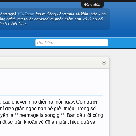
Đăng nhập
công nghệ
VN-Zoom
forum Cộng đồng chia sẻ kiến thức kinh
ông nghệ, thủ thuật dowload và phần mềm soft xử lý sự cố
ớn tại Việt Nam
g câu chuyện nhỏ diễn ra mỗi ngày. Có người
hỉ đơn giản nghe bạn bè giới thiệu. Trong số
yên là **thermage là sóng gì**. Ban đầu tôi cũng
 một sự băn khoăn về độ an toàn, hiệu quả và