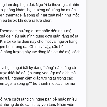
ng làm đẹp hiện đại. Người ta thường chỉ nhìn
uen ở phòng khám, họ thường nói rằng họ muốn
ỏi **thermage là sóng gì** lại xuất hiện như một
hiều trước khi đưa ra lựa chọn.
ghệ Thermage thường được nhắc đến như một
 khá dễ hiểu nếu hình dung đơn giản rằng đó là
Khi tôi kể lại điều này cho một vài người hàng
en bên trong da. Chính vì vậy, câu hỏi
mà năng lượng này tác động lên cơ thể một cách
vì họ lo ngại bất kỳ dạng “sóng” nào cũng có
ợc thiết kế để tập trung vào lớp mô đích mà
ng trải nghiệm cảm giác tương tự trong các
ermage là sóng gì** trở thành một câu hỏi mở
nói vừa cười rằng chị nghe bạn bè nhắc nhiều
uật nhưng đủ để cảm thấy yên tâm. Nhân viên