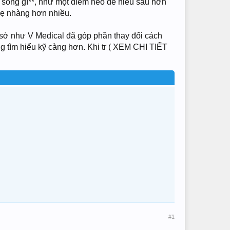
là sóng gì**, như một điểm neo để hiểu sâu hơn
nhẹ nhàng hơn nhiều.
ơ sở như V Medical đã góp phần thay đổi cách
g tìm hiểu kỹ càng hơn. Khi tr ( XEM CHI TIẾT
#1