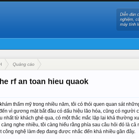
Diễn đàn 
nghiệm, c
máy tính l
H
Quảng cáo
e rf an toan hieu quaok
hám thẩm mỹ trong nhiều năm, tôi có thói quen quan sát nhữn
đến vì gương mặt bắt đầu có dấu hiệu lão hóa, cũng có người c
u nhất từ khách ghé qua, có một thắc mắc lặp lại khá thường xu
càng nghe nhiều, tôi càng hiểu rằng phía sau câu hỏi đó là cả
t công nghệ làm đẹp đang được nhắc đến khá nhiều gần đây.