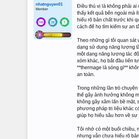
nhatnguyen01
Điều thú vị là không phải a
Member
thấy kết quả bên ngoài mà í
hiểu rõ bản chất trước khi q
cách để họ tìm kiếm sự an t
16/23
Theo những gì tôi quan sát
dạng sử dụng năng lượng tần
một dạng năng lượng tác độn
xóm khác, họ bắt đầu liên tư
**thermage là sóng gì** khô
an toàn.
Trong những lần trò chuyện 
thể gây ảnh hưởng không mo
không gây xâm lấn bề mặt, s
phương pháp trị liệu khác c
giúp họ hiểu sâu hơn về sự 
Tôi nhớ có một buổi chiều,
nhưng vẫn chưa hiểu rõ bản 