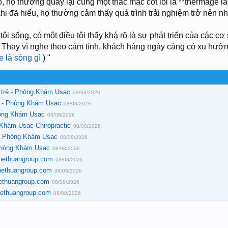
đó, họ thường quay lại cùng một thắc mắc cốt lõi là **thermage 
hi đã hiểu, họ thường cảm thấy quá trình trải nghiệm trở nên 
i sống, có một điều tôi thấy khá rõ là sự phát triển của các c
 Thay vì nghe theo cảm tính, khách hàng ngày càng có xu hướn
 là sóng gì
) "
 trẻ - Phòng Khám Usac
08/08/2026
ẹt - Phòng Khám Usac
08/08/2026
hòng Khám Usac
08/08/2026
 Khám Usac Chiropractic
08/08/2026
 - Phòng Khám Usac
08/08/2026
Phòng Khám Usac
08/08/2026
 Thethuangroup.com
08/08/2026
Thethuangroup.com
08/08/2026
hethuangroup.com
08/08/2026
hethuangroup.com
08/08/2026