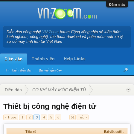
Đăng nhập
Diễn đàn công nghệ
VN-Zoom
forum Cộng đồng chia sẻ kiến thức
kinh nghiệm, công nghệ, thủ thuật dowload và phần mềm soft xử lý
sự cố máy tính lớn tại Việt Nam
Thành viên
Help Links
Diễn đàn
Tìm kiếm diễn đàn
Bài viết gần đây
Diễn đàn
CƠ KHÍ MÁY MÓC ĐIỆN TỬ
Thiết bị công nghệ điện tử
< Trước
1
2
3
4
5
6
→
51
Tiếp >
Tiêu đề
Bài viết cuối ↓