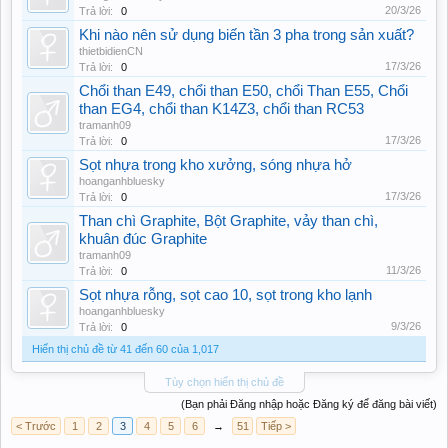
20/3/26
Trả lời:
0
Khi nào nên sử dụng biến tần 3 pha trong sản xuất?
thietbidienCN
17/3/26
Trả lời:
0
Chổi than E49, chổi than E50, chổi Than E55, Chổi
than EG4, chổi than K14Z3, chổi than RC53
tramanh09
17/3/26
Trả lời:
0
Sọt nhựa trong kho xưởng, sóng nhựa hở
hoanganhbluesky
17/3/26
Trả lời:
0
Than chì Graphite, Bột Graphite, vảy than chì,
khuân đúc Graphite
tramanh09
11/3/26
Trả lời:
0
Sọt nhựa rỗng, sọt cao 10, sọt trong kho lạnh
hoanganhbluesky
9/3/26
Trả lời:
0
Hiển thị chủ đề từ 41 đến 60 của 1,017
Tùy chọn hiển thị chủ đề
(Bạn phải Đăng nhập hoặc Đăng ký để đăng bài viết)
< Trước
1
2
3
4
5
6
→
51
Tiếp >