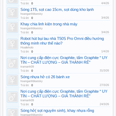
4/4/26
Trả lời:
0
Sóng 1T5, sọt cao 15cm, sọt dùng kho lạnh
hoanganhbluesky
3/4/26
Trả lời:
0
Khay chia linh kiện trong nhà máy
hoanganhbluesky
3/4/26
Trả lời:
0
Robot hút bụi lau nhà T50S Pro Omni điều hướng
thông minh như thế nào?
Hoaileholo
1/4/26
Trả lời:
0
Nơi cung cấp điện cực Graphite, tấm Graphite “ UY
TÍN – CHẤT LƯỢNG – GIÁ THÀNH RẺ”
tramanh09
31/3/26
Trả lời:
0
Sóng nhựa hở có 26 bánh xe
hoanganhbluesky
27/3/26
Trả lời:
0
Nơi cung cấp điện cực Graphite, tấm Graphite “ UY
TÍN – CHẤT LƯỢNG – GIÁ THÀNH RẺ”
tramanh09
24/3/26
Trả lời:
0
Sóng hở( sọt nguyên sinh), khay nhựa rỗng
hoanganhbluesky