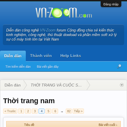
Đăng nhập
Diễn đàn công nghệ
VN-Zoom
forum Cộng đồng chia sẻ kiến thức
kinh nghiệm, công nghệ, thủ thuật dowload và phần mềm soft xử lý
sự cố máy tính lớn tại Việt Nam
Thành viên
Help Links
Diễn đàn
Tìm kiếm diễn đàn
Bài viết gần đây
Diễn đàn
THỜI TRANG VÀ CUỘC SỐNG
Thời trang nam
< Trước
1
2
3
4
5
6
→
82
Tiếp >
Tiêu đề
Bài viết cuối ↓