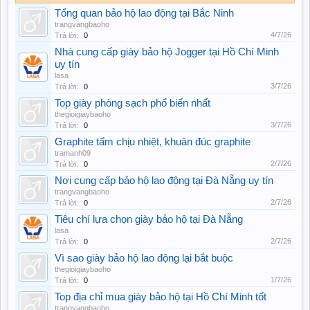
Tổng quan bảo hộ lao động tại Bắc Ninh
trangvangbaoho
4/7/26
Trả lời:
0
Nhà cung cấp giày bảo hộ Jogger tại Hồ Chí Minh
uy tín
lasa
3/7/26
Trả lời:
0
Top giày phòng sạch phổ biến nhất
thegioigiaybaoho
3/7/26
Trả lời:
0
Graphite tấm chịu nhiệt, khuân đúc graphite
tramanh09
2/7/26
Trả lời:
0
Nơi cung cấp bảo hộ lao động tại Đà Nẵng uy tín
trangvangbaoho
2/7/26
Trả lời:
0
Tiêu chí lựa chọn giày bảo hộ tại Đà Nẵng
lasa
2/7/26
Trả lời:
0
Vì sao giày bảo hộ lao động lại bắt buộc
thegioigiaybaoho
1/7/26
Trả lời:
0
Top địa chỉ mua giày bảo hộ tại Hồ Chí Minh tốt
trangvangbaoho