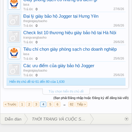
lasa
27/6/26
Trả lời:
0
Đại lý giày bảo hộ Jogger tại Hưng Yên
thegioigiaybaoho
26/6/26
Trả lời:
0
Check list 10 thương hiệu giày bảo hộ tại Hà Nội
trangvangbaoho
26/6/26
Trả lời:
0
Tiêu chí chọn giày phòng sạch cho doanh nghiệp
lasa
25/6/26
Trả lời:
0
Các ưu điểm của giày bảo hộ Jogger
thegioigiaybaoho
25/6/26
Trả lời:
0
Hiển thị chủ đề từ 61 đến 80 của 1,630
Tùy chọn hiển thị chủ đề
(Bạn phải Đăng nhập hoặc Đăng ký để đăng bài viết)
< Trước
1
2
3
4
5
6
→
82
Tiếp >
Diễn đàn
THỜI TRANG VÀ CUỘC SỐNG