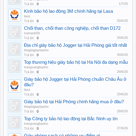
1/7/26
Trả lời:
0
Kính bảo hộ lao động 3M chính hãng tại Lasa
lasa
30/6/26
Trả lời:
0
Chổi than, chổi than công nghiệp, chổi than D172
tramanh09
30/6/26
Trả lời:
0
Địa chỉ giày bảo hộ Jogger tại Hải Phòng giá tốt nhất
thegioigiaybaoho
30/6/26
Trả lời:
0
Top thương hiệu giày bảo hộ tại Hà Nội đa dạng mẫu
trangvangbaoho
29/6/26
Trả lời:
0
Giày bảo hộ Jogger tại Hải Phòng chuẩn Châu Âu ở
đâu?
lasa
29/6/26
Trả lời:
0
Giày bảo hộ tại Hải Phòng chính hãng mua ở đâu?
thegioigiaybaoho
28/6/26
Trả lời:
0
Top Công ty bảo hộ lao động tại Bắc Ninh uy tín
trangvangbaoho
27/6/26
Trả lời:
0
Giày phòng sạch có những ưu điểm gì