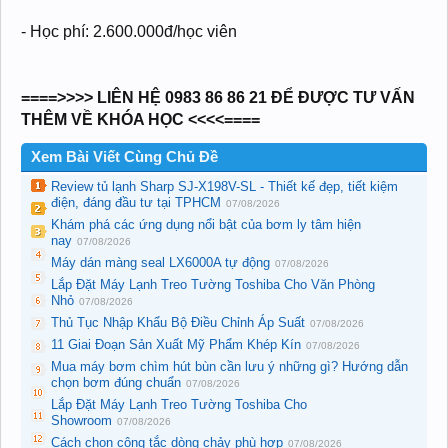
- Học phí: 2.600.000đ/học viên
====>>>> LIÊN HỆ 0983 86 86 21 ĐỂ ĐƯỢC TƯ VẤN
THÊM VỀ KHÓA HỌC <<<<====
Xem Bài Viết Cùng Chủ Đề
Review tủ lạnh Sharp SJ-X198V-SL - Thiết kế đẹp, tiết kiệm
điện, đáng đầu tư tại TPHCM
07/08/2026
Khám phá các ứng dụng nổi bật của bơm ly tâm hiện
nay
07/08/2026
Máy dán màng seal LX6000A tự động
07/08/2026
Lắp Đặt Máy Lạnh Treo Tường Toshiba Cho Văn Phòng
Nhỏ
07/08/2026
Thủ Tục Nhập Khẩu Bộ Điều Chỉnh Áp Suất
07/08/2026
11 Giai Đoạn Sản Xuất Mỹ Phẩm Khép Kín
07/08/2026
Mua máy bơm chìm hút bùn cần lưu ý những gì? Hướng dẫn
chọn bơm đúng chuẩn
07/08/2026
Lắp Đặt Máy Lạnh Treo Tường Toshiba Cho
Showroom
07/08/2026
Cách chọn công tắc dòng chảy phù hợp
07/08/2026