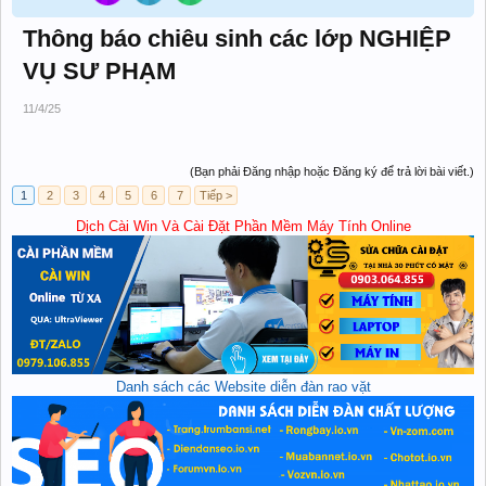
Thông báo chiêu sinh các lớp NGHIỆP
VỤ SƯ PHẠM
11/4/25
(Bạn phải Đăng nhập hoặc Đăng ký để trả lời bài viết.)
1
2
3
4
5
6
7
Tiếp >
Dịch Cài Win Và Cài Đặt Phần Mềm Máy Tính Online
Danh sách các Website diễn đàn rao vặt