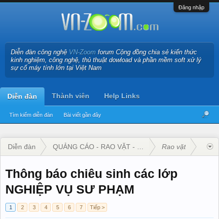
Đăng nhập
Diễn đàn công nghệ
VN-Zoom
forum Cộng đồng chia sẻ kiến thức
kinh nghiệm, công nghệ, thủ thuật dowload và phần mềm soft xử lý
sự cố máy tính lớn tại Việt Nam
Thành viên
Help Links
Diễn đàn
Tìm kiếm diễn đàn
Bài viết gần đây
Diễn đàn
QUẢNG CÁO - RAO VẶT - KINH DOANH
Rao vặt
Thông báo chiêu sinh các lớp
NGHIỆP VỤ SƯ PHẠM
1
2
3
4
5
6
7
Tiếp >