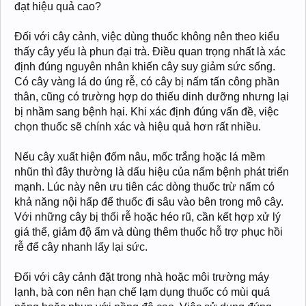
đạt hiệu quả cao?
Đối với cây cảnh, việc dùng thuốc không nên theo kiểu
thấy cây yếu là phun đại trà. Điều quan trọng nhất là xác
định đúng nguyên nhân khiến cây suy giảm sức sống.
Có cây vàng lá do úng rễ, có cây bị nấm tấn công phần
thân, cũng có trường hợp do thiếu dinh dưỡng nhưng lại
bị nhầm sang bệnh hại. Khi xác định đúng vấn đề, việc
chọn thuốc sẽ chính xác và hiệu quả hơn rất nhiều.
Nếu cây xuất hiện đốm nâu, mốc trắng hoặc lá mềm
nhũn thì đây thường là dấu hiệu của nấm bệnh phát triển
mạnh. Lúc này nên ưu tiên các dòng thuốc trừ nấm có
khả năng nội hấp để thuốc đi sâu vào bên trong mô cây.
Với những cây bị thối rễ hoặc héo rũ, cần kết hợp xử lý
giá thể, giảm độ ẩm và dùng thêm thuốc hỗ trợ phục hồi
rễ để cây nhanh lấy lại sức.
Đối với cây cảnh đặt trong nhà hoặc môi trường máy
lạnh, bà con nên hạn chế lạm dụng thuốc có mùi quá