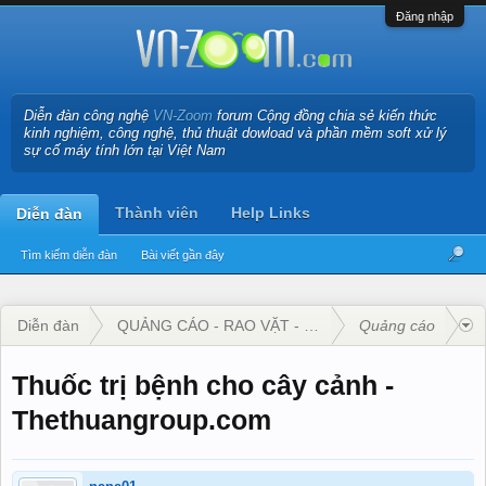
Đăng nhập
Diễn đàn công nghệ
VN-Zoom
forum Cộng đồng chia sẻ kiến thức
kinh nghiệm, công nghệ, thủ thuật dowload và phần mềm soft xử lý
sự cố máy tính lớn tại Việt Nam
Thành viên
Help Links
Diễn đàn
Tìm kiếm diễn đàn
Bài viết gần đây
Diễn đàn
QUẢNG CÁO - RAO VẶT - KINH DOANH
Quảng cáo
Thuốc trị bệnh cho cây cảnh -
Thethuangroup.com