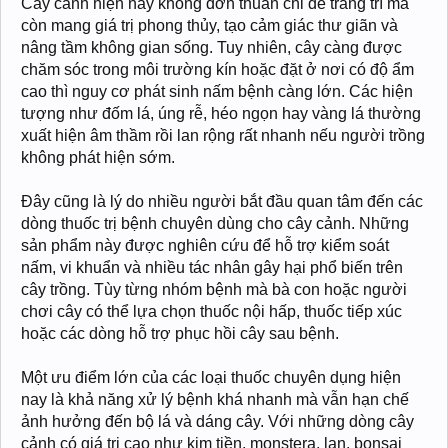
Cây cảnh hiện nay không đơn thuần chỉ để trang trí mà
còn mang giá trị phong thủy, tạo cảm giác thư giãn và
nâng tầm không gian sống. Tuy nhiên, cây càng được
chăm sóc trong môi trường kín hoặc đặt ở nơi có độ ẩm
cao thì nguy cơ phát sinh nấm bệnh càng lớn. Các hiện
tượng như đốm lá, úng rễ, héo ngọn hay vàng lá thường
xuất hiện âm thầm rồi lan rộng rất nhanh nếu người trồng
không phát hiện sớm.
Đây cũng là lý do nhiều người bắt đầu quan tâm đến các
dòng thuốc trị bệnh chuyên dùng cho cây cảnh. Những
sản phẩm này được nghiên cứu để hỗ trợ kiểm soát
nấm, vi khuẩn và nhiều tác nhân gây hại phổ biến trên
cây trồng. Tùy từng nhóm bệnh mà bà con hoặc người
chơi cây có thể lựa chọn thuốc nội hấp, thuốc tiếp xúc
hoặc các dòng hỗ trợ phục hồi cây sau bệnh.
Một ưu điểm lớn của các loại thuốc chuyên dụng hiện
nay là khả năng xử lý bệnh khá nhanh mà vẫn hạn chế
ảnh hưởng đến bộ lá và dáng cây. Với những dòng cây
cảnh có giá trị cao như kim tiền, monstera, lan, bonsai