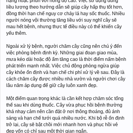
nặng hoặc phun với nồng độ cao. Việc sử dụng đúng
liều lượng theo hướng dẫn sẽ giúp cây hấp thụ tốt hơn,
đồng thời hạn chế nguy cơ cháy lá hay sốc thuốc. Nhiều
người nóng vội thường tăng liều với suy nghĩ cây sẽ
mau hết bệnh, nhưng thực tế điều này có thể khiến cây
yếu thêm.
Ngoài xử lý bệnh, người chăm cây cũng nên chú ý đến
việc phòng bệnh định kỳ. Những giai đoạn giao mùa,
mưa kéo dài hoặc độ ẩm tăng cao là thời điểm nấm bệnh
phát triển mạnh nhất. Việc chủ động phòng ngừa giúp
cây khỏe ổn định và hạn chế chi phí xử lý về sau. Đây là
cách chăm cây được nhiều nhà vườn và người chơi cây
lâu năm áp dụng để giữ cây luôn xanh đẹp.
Một điểm quan trọng khác là cần kết hợp chăm sóc tổng
thể sau khi dùng thuốc. Cây vừa phục hồi bệnh thường
khá nhạy cảm nên cần đặt ở nơi thông thoáng, đủ ánh
sáng và hạn chế tưới quá nhiều nước. Khi bộ rễ ổn định
trở lại, cây sẽ bật chồi mới nhanh hơn và phục hồi vẻ
đẹp vốn có chỉ sau một thời gian ngắn.