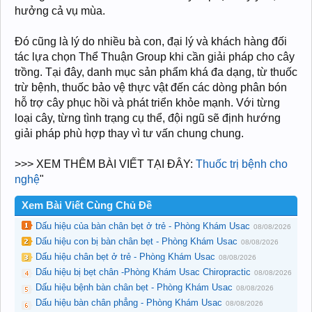
hưởng cả vụ mùa.
Đó cũng là lý do nhiều bà con, đại lý và khách hàng đối
tác lựa chọn Thể Thuận Group khi cần giải pháp cho cây
trồng. Tại đây, danh mục sản phẩm khá đa dạng, từ thuốc
trừ bệnh, thuốc bảo vệ thực vật đến các dòng phân bón
hỗ trợ cây phục hồi và phát triển khỏe mạnh. Với từng
loại cây, từng tình trạng cụ thể, đội ngũ sẽ định hướng
giải pháp phù hợp thay vì tư vấn chung chung.
>>> XEM THÊM BÀI VIẾT TẠI ĐÂY:
Thuốc trị bệnh cho
nghệ
"
Xem Bài Viết Cùng Chủ Đề
Dấu hiệu của bàn chân bẹt ở trẻ - Phòng Khám Usac
08/08/2026
Dấu hiệu con bị bàn chân bẹt - Phòng Khám Usac
08/08/2026
Dấu hiệu chân bẹt ở trẻ - Phòng Khám Usac
08/08/2026
Dấu hiệu bị bẹt chân -Phòng Khám Usac Chiropractic
08/08/2026
Dấu hiệu bệnh bàn chân bẹt - Phòng Khám Usac
08/08/2026
Dấu hiệu bàn chân phẳng - Phòng Khám Usac
08/08/2026