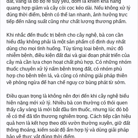
đất, vàng lá do bộ rễ suy yếu, đốm lá khiến khả năng
quang hợp giảm và cây còi cọc kéo dài. Nếu không xử lý
đúng thời điểm, bệnh có thể lan nhanh, ảnh hưởng trực
tiếp đến năng suất cũng như chất lượng thương phẩm.
Khi nhắc đến thuốc trị bệnh cho cây nghệ, bà con cần
hiểu đây không phải là một sản phẩm cố định duy nhất
dùng cho mọi tình huống. Tùy từng loại bệnh, mức độ
nhiễm bệnh, điều kiện đất đai và giai đoạn phát triển của
cây mà cần lựa chọn hoạt chất phù hợp. Có những nhóm
thuốc chuyên xử lý nấm bệnh trong đất, có nhóm phù
hợp cho bệnh trên lá, và cũng có những giải pháp thiên
về phòng ngừa để hạn chế nguy cơ bùng phát từ sớm.
Điều quan trọng là không nên đợi đến khi cây nghệ biểu
hiện nặng mới xử lý. Nhiều bà con thường có thói quen
thấy cây vàng lá mới bắt đầu tìm thuốc, nhưng lúc đó bộ
rễ có thể đã tổn thương nghiêm trọng. Cách tiếp cận hiệu
quả hơn là kết hợp theo dõi vườn thường xuyên, giữ đất
thông thoáng, kiểm soát độ ẩm hợp lý và dùng giải pháp
bảo vệ thực vật đúng thời điểm.