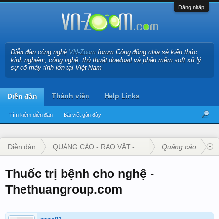
Đăng nhập
Diễn đàn công nghệ
VN-Zoom
forum Cộng đồng chia sẻ kiến thức
kinh nghiệm, công nghệ, thủ thuật dowload và phần mềm soft xử lý
sự cố máy tính lớn tại Việt Nam
Thành viên
Help Links
Diễn đàn
Tìm kiếm diễn đàn
Bài viết gần đây
Diễn đàn
QUẢNG CÁO - RAO VẶT - KINH DOANH
Quảng cáo
Thuốc trị bệnh cho nghệ -
Thethuangroup.com