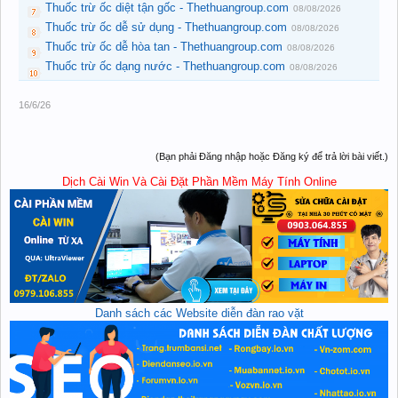
Thuốc trừ ốc diệt tận gốc - Thethuangroup.com
08/08/2026
Thuốc trừ ốc dễ sử dụng - Thethuangroup.com
08/08/2026
Thuốc trừ ốc dễ hòa tan - Thethuangroup.com
08/08/2026
Thuốc trừ ốc dạng nước - Thethuangroup.com
08/08/2026
16/6/26
(Bạn phải Đăng nhập hoặc Đăng ký để trả lời bài viết.)
Dịch Cài Win Và Cài Đặt Phần Mềm Máy Tính Online
Danh sách các Website diễn đàn rao vặt