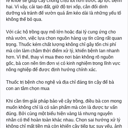
rễ khỏe sẽ giúp cây chống chịu tốt hơn trước áp lực bệnh
hại. Vì vậy, cải tạo đất, giữ độ tơi xốp, cân đối dinh
dưỡng và tránh để vườn quá ẩm kéo dài là những yếu tố
không thể bỏ qua.
Với các hộ trồng quy mô lớn hoặc đại lý cung ứng cho
nhà vườn, việc lựa chọn nguồn hàng uy tín cũng rất quan
trọng. Thuốc kém chất lượng không chỉ gây tốn chi phí
mà còn làm chậm thời điểm xử lý, khiến bệnh lan nhanh
hơn. Vì thế, thay vì mua theo nơi bán không rõ nguồn
gốc, bà con nên tìm đơn vị có kinh nghiệm trong lĩnh vực
nông nghiệp để được định hướng chính xác.
Thuốc trị bệnh cho nghệ và địa chỉ đáng tin cậy để bà
con an tâm chọn mua
Khi cần tìm giải pháp bảo vệ cây trồng, điều bà con mong
muốn không chỉ là có sản phẩm mà còn là được tư vấn
đúng. Bởi cùng một biểu hiện vàng lá nhưng nguyên
nhân có thể hoàn toàn khác nhau. Chọn sai hướng xử lý
không chỉ mất tiền mà còn khiến cây tiếp tục suy yếu, ảnh