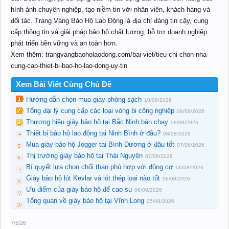
hình ảnh chuyên nghiệp, tạo niềm tin với nhân viên, khách hàng và
đối tác. Trang Vàng Bảo Hộ Lao Động là địa chỉ đáng tin cậy, cung
cấp thông tin và giải pháp bảo hộ chất lượng, hỗ trợ doanh nghiệp
phát triển bền vững và an toàn hơn.
Xem thêm: trangvangbaoholaodong.com/bai-viet/tieu-chi-chon-nha-
cung-cap-thiet-bi-bao-ho-lao-dong-uy-tin
Xem Bài Viết Cùng Chủ Đề
Hướng dẫn chọn mua giày phòng sạch
10/08/2026
Tổng đại lý cung cấp các loại vòng bi công nghiệp
08/08/2026
Thương hiệu giày bảo hộ tại Bắc Ninh bán chạy
08/08/2026
Thiết bị bảo hộ lao động tại Ninh Bình ở đâu?
08/08/2026
Mua giày bảo hộ Jogger tại Bình Dương ở đâu tốt
07/08/2026
Thị trường giày bảo hộ tại Thái Nguyên
07/08/2026
Bí quyết lựa chọn chổi than phù hợp với động cơ
06/08/2026
Giày bảo hộ lót Kevlar và lót thép loại nào tốt
06/08/2026
Ưu điểm của giày bảo hộ đế cao su
06/08/2026
Tổng quan về giày bảo hộ tại Vĩnh Long
05/08/2026
7/5/26