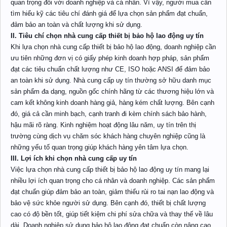
quan trọng đối với doanh nghiệp và cá nhân. Vì vậy, người mua cần
tìm hiểu kỹ các tiêu chí đánh giá để lựa chọn sản phẩm đạt chuẩn,
đảm bảo an toàn và chất lượng khi sử dụng.
II. Tiêu chí chọn nhà cung cấp thiết bị bảo hộ lao động uy tín
Khi lựa chọn nhà cung cấp thiết bị bảo hộ lao động, doanh nghiệp cần
ưu tiên những đơn vị có giấy phép kinh doanh hợp pháp, sản phẩm
đạt các tiêu chuẩn chất lượng như CE, ISO hoặc ANSI để đảm bảo
an toàn khi sử dụng. Nhà cung cấp uy tín thường sở hữu danh mục
sản phẩm đa dạng, nguồn gốc chính hãng từ các thương hiệu lớn và
cam kết không kinh doanh hàng giả, hàng kém chất lượng. Bên cạnh
đó, giá cả cần minh bạch, cạnh tranh đi kèm chính sách bảo hành,
hậu mãi rõ ràng. Kinh nghiệm hoạt động lâu năm, uy tín trên thị
trường cùng dịch vụ chăm sóc khách hàng chuyên nghiệp cũng là
những yếu tố quan trọng giúp khách hàng yên tâm lựa chọn.
III. Lợi ích khi chọn nhà cung cấp uy tín
Việc lựa chọn nhà cung cấp thiết bị bảo hộ lao động uy tín mang lại
nhiều lợi ích quan trọng cho cá nhân và doanh nghiệp. Các sản phẩm
đạt chuẩn giúp đảm bảo an toàn, giảm thiểu rủi ro tai nạn lao động và
bảo vệ sức khỏe người sử dụng. Bên cạnh đó, thiết bị chất lượng
cao có độ bền tốt, giúp tiết kiệm chi phí sửa chữa và thay thế về lâu
dài. Doanh nghiệp sử dụng bảo hộ lao động đạt chuẩn còn nâng cao