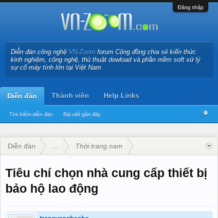
Đăng nhập
Diễn đàn công nghệ
VN-Zoom
forum Cộng đồng chia sẻ kiến thức
kinh nghiệm, công nghệ, thủ thuật dowload và phần mềm soft xử lý
sự cố máy tính lớn tại Việt Nam
Thành viên
Help Links
Diễn đàn
Tìm kiếm diễn đàn
Bài viết gần đây
Diễn đàn
...
Thời trang nam
Tiêu chí chọn nhà cung cấp thiết bị
bảo hộ lao động