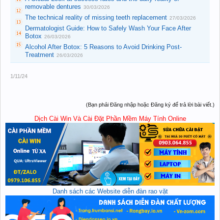
removable dentures
30/03/2026
The technical reality of missing teeth replacement
27/03/2026
Dermatologist Guide: How to Safely Wash Your Face After
Botox
26/03/2026
Alcohol After Botox: 5 Reasons to Avoid Drinking Post-
Treatment
26/03/2026
1/11/24
(Bạn phải Đăng nhập hoặc Đăng ký để trả lời bài viết.)
Dịch Cài Win Và Cài Đặt Phần Mềm Máy Tính Online
Danh sách các Website diễn đàn rao vặt