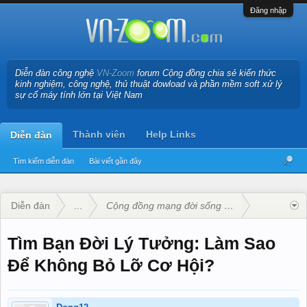
Đăng nhập
Diễn đàn công nghệ
VN-Zoom
forum Cộng đồng chia sẻ kiến thức
kinh nghiệm, công nghệ, thủ thuật dowload và phần mềm soft xử lý
sự cố máy tính lớn tại Việt Nam
Thành viên
Help Links
Diễn đàn
Tìm kiếm diễn đàn
Bài viết gần đây
Diễn đàn
...
Cộng đồng mạng đời sống - Xã hội
Tìm Bạn Đời Lý Tưởng: Làm Sao
Để Không Bỏ Lỡ Cơ Hội?