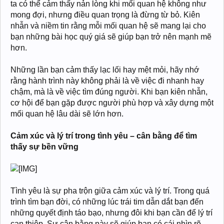
ta có thể cảm thấy nản lòng khi mối quan hệ không như
mong đợi, nhưng điều quan trọng là đừng từ bỏ. Kiên
nhẫn và niềm tin rằng mỗi mối quan hệ sẽ mang lại cho
bạn những bài học quý giá sẽ giúp bạn trở nên mạnh mẽ
hơn.
Những lần bạn cảm thấy lạc lối hay mệt mỏi, hãy nhớ
rằng hành trình này không phải là về việc đi nhanh hay
chậm, mà là về việc tìm đúng người. Khi bạn kiên nhẫn,
cơ hội để bạn gặp được người phù hợp và xây dựng một
mối quan hệ lâu dài sẽ lớn hơn.
Cảm xúc và lý trí trong tình yêu – cân bằng để tìm
thấy sự bền vững
Tình yêu là sự pha trộn giữa cảm xúc và lý trí. Trong quá
trình tìm bạn đời, có những lúc trái tim dẫn dắt bạn đến
những quyết định táo bạo, nhưng đôi khi bạn cần để lý trí
can thiệp. Sự cân bằng này sẽ giúp bạn có cái nhìn rõ