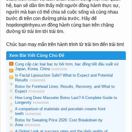
hệ, bạn sẽ dần tìm thấy một người đồng hành thực sự,
người mà bạn có thể chia sẻ cuộc sống và cùng nhau
bước đi trên con đường phía trước. Hãy để
hopdongtinhyeu.vn đồng hành cùng bạn trên chặng
đường từ trái tim tới trái tim.
Chúc bạn may mắn trên hành trình từ trái tim đến trái tim!
Xem Bài Viết Cùng Chủ Đề
Cung cấp các loại bạc tự bôi trơn, bạc đồng tiết dầu xuất xứ
Japan, Korea, China
21/05/2026
Is Facial Liposuction Safe? What to Expect and Potential
Results
21/04/2026
Botox for Forehead Lines: Results, Recovery, and What to
Expect
07/04/2026
How Long Does Masseter Botox Last? A Complete Guide to
Longevity
01/04/2026
A comparison of materials and porcelain crowns front
teeth
31/03/2026
Botox for Sweating Price 2026: Cost Breakdown by
Area
30/03/2026
A Global Look at success rates and the daily reality of