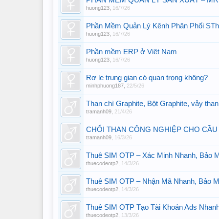
PHẦN MỀM QUẢN LÝ SẢN XUẤT – MR
huong123
,
16/7/26
Phần Mềm Quản Lý Kênh Phân Phối ST
huong123
,
16/7/26
Phần mềm ERP ở Việt Nam
huong123
,
16/7/26
Rơ le trung gian có quan trọng không?
minhphuong187
,
22/5/26
Than chì Graphite, Bột Graphite, vảy than
tramanh09
,
21/4/26
CHỔI THAN CÔNG NGHIỆP CHO CẦU
tramanh09
,
16/3/26
Thuê SIM OTP – Xác Minh Nhanh, Bảo 
thuecodeotp2
,
14/3/26
Thuê SIM OTP – Nhận Mã Nhanh, Bảo M
thuecodeotp2
,
14/3/26
Thuê SIM OTP Tạo Tài Khoản Ads Nhan
thuecodeotp2
,
13/3/26