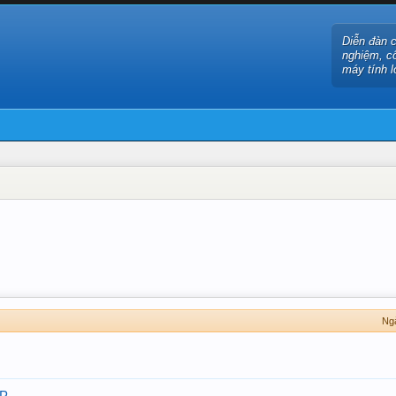
Diễn đàn 
nghiệm, c
máy tính l
Ng