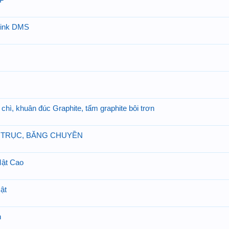
P
hink DMS
 chì, khuân đúc Graphite, tấm graphite bôi trơn
 TRỤC, BĂNG CHUYỀN
Mật Cao
ật
h