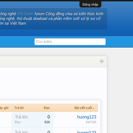
Đăng nhập
công nghệ
VN-Zoom
forum Cộng đồng chia sẻ kiến thức kinh
ông nghệ, thủ thuật dowload và phần mềm soft xử lý sự cố
ớn tại Việt Nam
ày gửi
Trả lời
Đọc
Bài viết cuối ↓
Trả lời:
0
huong123
Đọc:
616
16/7/26
Trả lời:
0
huong123