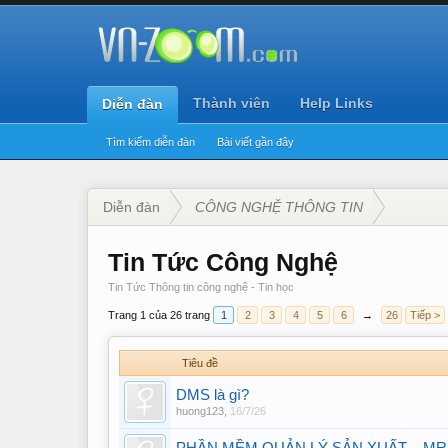
Thành viên
Help Links
Diễn đàn
Tìm kiếm diễn đàn
Bài viết gần đây
Diễn đàn
CÔNG NGHỆ THÔNG TIN
Tin Tức Công Nghệ
Tin Tức Thông tin công nghệ - Tin học
Trang 1 của 26 trang
1
2
3
4
5
6
→
26
Tiếp >
Tiêu đề
DMS là gì?
huong123
,
16/7/26