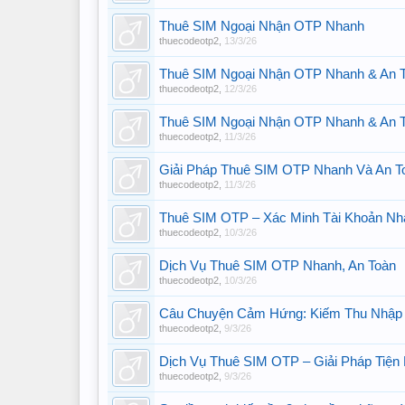
Thuê SIM Ngoại Nhận OTP Nhanh
thuecodeotp2
,
13/3/26
Thuê SIM Ngoại Nhận OTP Nhanh & An 
thuecodeotp2
,
12/3/26
Thuê SIM Ngoại Nhận OTP Nhanh & An 
thuecodeotp2
,
11/3/26
Giải Pháp Thuê SIM OTP Nhanh Và An T
thuecodeotp2
,
11/3/26
Thuê SIM OTP – Xác Minh Tài Khoản Nh
thuecodeotp2
,
10/3/26
Dịch Vụ Thuê SIM OTP Nhanh, An Toàn
thuecodeotp2
,
10/3/26
Câu Chuyện Cảm Hứng: Kiếm Thu Nhập 
thuecodeotp2
,
9/3/26
Dịch Vụ Thuê SIM OTP – Giải Pháp Tiện 
thuecodeotp2
,
9/3/26