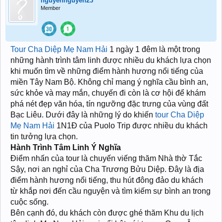
nguyennguyen23
Member
Tour Cha Diệp Mẹ Nam Hải
1 ngày 1 đêm là một trong
những hành trình tâm linh được nhiều du khách lựa chọn
khi muốn tìm về những điểm hành hương nổi tiếng của
miền Tây Nam Bộ. Không chỉ mang ý nghĩa cầu bình an,
sức khỏe và may mắn, chuyến đi còn là cơ hội để khám
phá nét đẹp văn hóa, tín ngưỡng đặc trưng của vùng đất
Bạc Liêu. Dưới đây là những lý do khiến
tour Cha Diệp
Mẹ Nam Hải
1N1Đ của Puolo Trip được nhiều du khách
tin tưởng lựa chọn.
Hành Trình Tâm Linh Ý Nghĩa
Điểm nhấn của tour là chuyến viếng thăm Nhà thờ Tắc
Sậy, nơi an nghỉ của Cha Trương Bửu Diệp. Đây là địa
điểm hành hương nổi tiếng, thu hút đông đảo du khách
từ khắp nơi đến cầu nguyện và tìm kiếm sự bình an trong
cuộc sống.
Bên cạnh đó, du khách còn được ghé thăm Khu du lịch