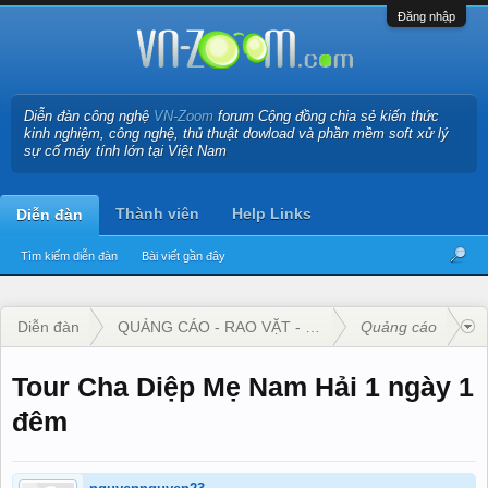
Đăng nhập
Diễn đàn công nghệ
VN-Zoom
forum Cộng đồng chia sẻ kiến thức
kinh nghiệm, công nghệ, thủ thuật dowload và phần mềm soft xử lý
sự cố máy tính lớn tại Việt Nam
Thành viên
Help Links
Diễn đàn
Tìm kiếm diễn đàn
Bài viết gần đây
Diễn đàn
QUẢNG CÁO - RAO VẶT - KINH DOANH
Quảng cáo
Tour Cha Diệp Mẹ Nam Hải 1 ngày 1
đêm