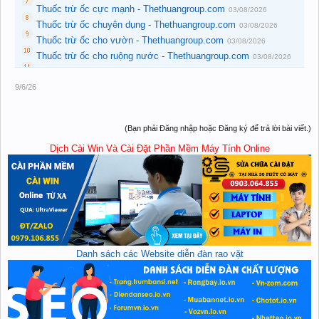
Thuốc trừ ốc cực mạnh - Thethuangroup.com
03/08/2026
Thuốc trừ ốc chuyên dụng - Thethuangroup.com
03/08/2026
Thuốc trừ ốc cho vườn - Thethuangroup.com
03/08/2026
Thuốc trừ ốc cho ruộng nước - Thethuangroup.com
03/08/2026
9/6/26
(Bạn phải Đăng nhập hoặc Đăng ký để trả lời bài viết.)
Dịch Cài Win Và Cài Đặt Phần Mềm Máy Tính Online
Danh sách các Website diễn đàn rao vặt