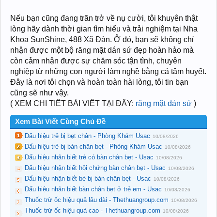
Nếu bạn cũng đang trăn trở về nụ cười, tôi khuyên thật
lòng hãy dành thời gian tìm hiểu và trải nghiệm tại Nha
Khoa SunShine, 488 Xã Đàn. Ở đó, bạn sẽ không chỉ
nhận được một bộ răng mặt dán sứ đẹp hoàn hảo mà
còn cảm nhận được sự chăm sóc tận tình, chuyên
nghiệp từ những con người làm nghề bằng cả tâm huyết.
Đây là nơi tôi chọn và hoàn toàn hài lòng, tôi tin bạn
cũng sẽ như vậy.
( XEM CHI TIẾT BÀI VIẾT TẠI ĐÂY:
răng mặt dán sứ
)
Xem Bài Viết Cùng Chủ Đề
Dấu hiệu trẻ bị bẹt chân - Phòng Khám Usac
10/08/2026
Dấu hiệu trẻ bị bàn chân bẹt - Phòng Khám Usac
10/08/2026
Dấu hiệu nhận biết trẻ có bàn chân bẹt - Usac
10/08/2026
Dấu hiệu nhận biết hội chứng bàn chân bẹt - Usac
10/08/2026
Dấu hiệu nhận biết bé bị bàn chân bẹt - Usac
10/08/2026
Dấu hiệu nhận biết bàn chân bẹt ở trẻ em - Usac
10/08/2026
Thuốc trừ ốc hiệu quả lâu dài - Thethuangroup.com
10/08/2026
Thuốc trừ ốc hiệu quả cao - Thethuangroup.com
10/08/2026