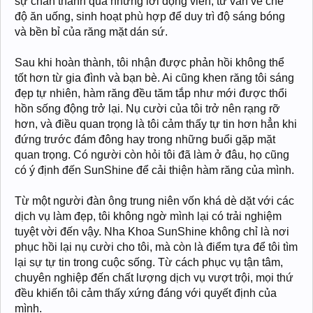
sự chân thành qua những lời động viên, tư vấn về chế
độ ăn uống, sinh hoạt phù hợp để duy trì độ sáng bóng
và bền bỉ của răng mặt dán sứ.
Sau khi hoàn thành, tôi nhận được phản hồi không thể
tốt hơn từ gia đình và bạn bè. Ai cũng khen răng tôi sáng
đẹp tự nhiên, hàm răng đều tăm tắp như mới được thổi
hồn sống động trở lại. Nụ cười của tôi trở nên rạng rỡ
hơn, và điều quan trọng là tôi cảm thấy tự tin hơn hẳn khi
đứng trước đám đông hay trong những buổi gặp mặt
quan trọng. Có người còn hỏi tôi đã làm ở đâu, họ cũng
có ý định đến SunShine để cải thiện hàm răng của mình.
Từ một người đàn ông trung niên vốn khá dè dặt với các
dịch vụ làm đẹp, tôi không ngờ mình lại có trải nghiệm
tuyệt vời đến vậy. Nha Khoa SunShine không chỉ là nơi
phục hồi lại nụ cười cho tôi, mà còn là điểm tựa để tôi tìm
lại sự tự tin trong cuộc sống. Từ cách phục vụ tận tâm,
chuyên nghiệp đến chất lượng dịch vụ vượt trội, mọi thứ
đều khiến tôi cảm thấy xứng đáng với quyết định của
mình.