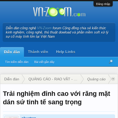
Đăng nhập
Diễn đàn công nghệ
VN-Zoom
forum Cộng đồng chia sẻ kiến thức
kinh nghiệm, công nghệ, thủ thuật dowload và phần mềm soft xử lý
sự cố máy tính lớn tại Việt Nam
Thành viên
Help Links
Diễn đàn
Tìm kiếm diễn đàn
Bài viết gần đây
Diễn đàn
QUẢNG CÁO - RAO VẶT - KINH DOANH
Quảng cáo
Trải nghiệm đỉnh cao với răng mặt
dán sứ tinh tế sang trọng