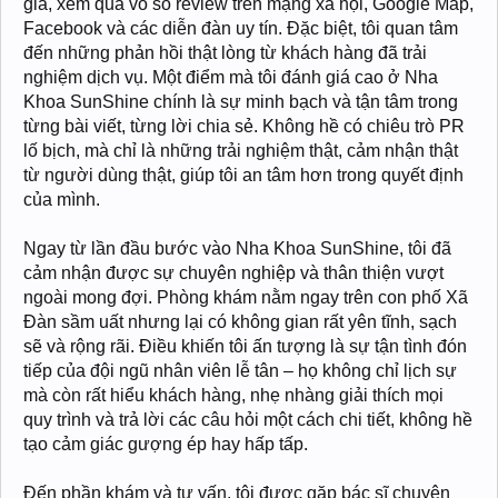
gia, xem qua vô số review trên mạng xã hội, Google Map,
Facebook và các diễn đàn uy tín. Đặc biệt, tôi quan tâm
đến những phản hồi thật lòng từ khách hàng đã trải
nghiệm dịch vụ. Một điểm mà tôi đánh giá cao ở Nha
Khoa SunShine chính là sự minh bạch và tận tâm trong
từng bài viết, từng lời chia sẻ. Không hề có chiêu trò PR
lố bịch, mà chỉ là những trải nghiệm thật, cảm nhận thật
từ người dùng thật, giúp tôi an tâm hơn trong quyết định
của mình.
Ngay từ lần đầu bước vào Nha Khoa SunShine, tôi đã
cảm nhận được sự chuyên nghiệp và thân thiện vượt
ngoài mong đợi. Phòng khám nằm ngay trên con phố Xã
Đàn sầm uất nhưng lại có không gian rất yên tĩnh, sạch
sẽ và rộng rãi. Điều khiến tôi ấn tượng là sự tận tình đón
tiếp của đội ngũ nhân viên lễ tân – họ không chỉ lịch sự
mà còn rất hiểu khách hàng, nhẹ nhàng giải thích mọi
quy trình và trả lời các câu hỏi một cách chi tiết, không hề
tạo cảm giác gượng ép hay hấp tấp.
Đến phần khám và tư vấn, tôi được gặp bác sĩ chuyên