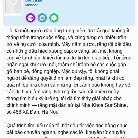
phuctran
Member
Tôi là một người đàn ông trung niên, đã trải qua không ít
thăng trầm trong cuộc sống, và cũng từng có nhiều trăn
trở về nụ cười của mình. Mấy năm trước, răng tôi bắt đầu
có những dấu hiệu xuống cấp: ố vàng, sứt mẻ, không
còn vẻ tự nhiên, khiến tôi mất tự tin khi giao tiếp. Tôi từng
ngần ngại khi cười nói, thậm chí tránh né các cuộc gặp
gỡ bạn bè, đồng nghiệp. Mặc dù vậy, tôi không phải
người dễ dàng quyết định làm đẹp răng, nhất là khi có
quá nhiều lựa chọn và những lời cảnh báo không hay về
các dịch vụ làm răng. Nhưng rồi, sau rất nhiều ngày
tháng tìm hiểu kỹ lưỡng, tôi đã tìm thấy giải pháp cho
chính mình — răng mặt dán sứ tại Nha Khoa SunShine,
số 488 Xã Đàn, Hà Nội.
Quá trình tìm hiểu của tôi bắt đầu từ việc đọc hàng chục
bài báo chuyên ngành, nghe các lời khuyên từ chuyên