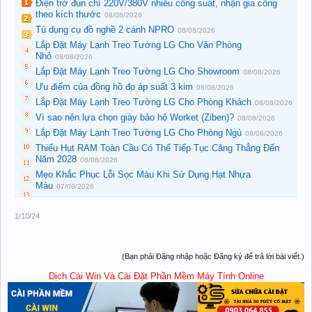
Điện trở đun chì 220V/380V nhiều công suất, nhận gia công
theo kích thước
08/08/2026
Tủ dụng cụ đồ nghề 2 cánh NPRO
08/08/2026
Lắp Đặt Máy Lạnh Treo Tường LG Cho Văn Phòng
Nhỏ
08/08/2026
Lắp Đặt Máy Lạnh Treo Tường LG Cho Showroom
08/08/2026
Ưu điểm của đồng hồ đo áp suất 3 kim
08/08/2026
Lắp Đặt Máy Lạnh Treo Tường LG Cho Phòng Khách
08/08/2026
Vì sao nên lựa chọn giày bảo hộ Worket (Ziben)?
08/08/2026
Lắp Đặt Máy Lạnh Treo Tường LG Cho Phòng Ngủ
08/08/2026
Thiếu Hụt RAM Toàn Cầu Có Thể Tiếp Tục Căng Thẳng Đến
Năm 2028
08/08/2026
Mẹo Khắc Phục Lỗi Sọc Màu Khi Sử Dụng Hạt Nhựa
Màu
07/08/2026
1/10/24
(Bạn phải Đăng nhập hoặc Đăng ký để trả lời bài viết.)
Dịch Cài Win Và Cài Đặt Phần Mềm Máy Tính Online