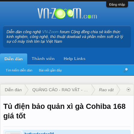
Đăng nhập
Diễn đàn công nghệ
VN-Zoom
forum Cộng đồng chia sẻ kiến thức
kinh nghiệm, công nghệ, thủ thuật dowload và phần mềm soft xử lý
sự cố máy tính lớn tại Việt Nam
Thành viên
Help Links
Diễn đàn
Tìm kiếm diễn đàn
Bài viết gần đây
Diễn đàn
QUẢNG CÁO - RAO VẶT - KINH DOANH
Rao vặt
Tủ điện bảo quản xì gà Cohiba 168
giá tốt