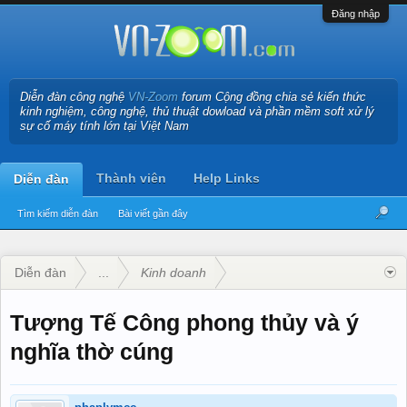
Đăng nhập
Diễn đàn công nghệ
VN-Zoom
forum Cộng đồng chia sẻ kiến thức
kinh nghiệm, công nghệ, thủ thuật dowload và phần mềm soft xử lý
sự cố máy tính lớn tại Việt Nam
Thành viên
Help Links
Diễn đàn
Tìm kiếm diễn đàn
Bài viết gần đây
Diễn đàn
...
Kinh doanh
Tượng Tế Công phong thủy và ý
nghĩa thờ cúng