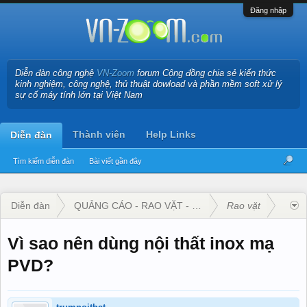
Đăng nhập
Diễn đàn công nghệ
VN-Zoom
forum Cộng đồng chia sẻ kiến thức
kinh nghiệm, công nghệ, thủ thuật dowload và phần mềm soft xử lý
sự cố máy tính lớn tại Việt Nam
Thành viên
Help Links
Diễn đàn
Tìm kiếm diễn đàn
Bài viết gần đây
Diễn đàn
QUẢNG CÁO - RAO VẶT - KINH DOANH
Rao vặt
Vì sao nên dùng nội thất inox mạ
PVD?