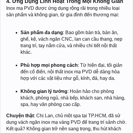
4. Ứng Dụng Linh Hoạt Trong Mọi Không Gian
Inox mạ PVD được ứng dụng rộng rãi trong nhiều loại
sản phẩm và không gian, từ gia đình đến thương mại:
Sản phẩm đa dạng
: Bao gồm bàn trà, bàn ăn,
ghế, kệ, vách ngăn CNC, lan can cầu thang, nẹp
trang trí, tay nắm cửa, và nhiều chi tiết nội thất
khác.
Phù hợp mọi phong cách
: Từ hiện đại, tối giản
đến cổ điển, nội thất inox mạ PVD dễ dàng hòa
hợp với các vật liệu như gỗ, kính, đá, hay da.
Không gian lý tưởng
: Hoàn hảo cho phòng
khách, phòng ngủ, nhà bếp, khách sạn, nhà hàng,
spa, hay văn phòng cao cấp.
Chuyện thật
: Chị Lan, chủ một spa tại TP.HCM, đã sử
dụng vách ngăn inox mạ vàng PVD để trang trí sảnh chờ.
Kết quả? Không gian trở nên sang trọng, thu hút khách