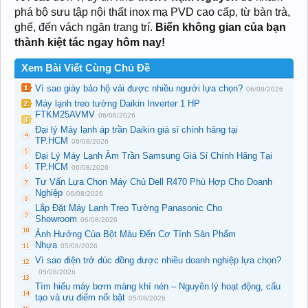
phá bộ sưu tập nội thất inox mạ PVD cao cấp, từ bàn trà,
ghế, đến vách ngăn trang trí.
Biến không gian của bạn
thành kiệt tác ngay hôm nay!
Xem Bài Viết Cùng Chủ Đề
Vì sao giày bảo hộ vải được nhiều người lựa chọn?
06/08/2026
Máy lạnh treo tường Daikin Inverter 1 HP
FTKM25AVMV
06/08/2026
Đại lý Máy lạnh áp trần Daikin giá sỉ chính hãng tại
TP.HCM
06/08/2026
Đại Lý Máy Lạnh Âm Trần Samsung Giá Sỉ Chính Hãng Tại
TP.HCM
06/08/2026
Tư Vấn Lựa Chọn Máy Chủ Dell R470 Phù Hợp Cho Doanh
Nghiệp
06/08/2026
Lắp Đặt Máy Lạnh Treo Tường Panasonic Cho
Showroom
06/08/2026
Ảnh Hưởng Của Bột Màu Đến Cơ Tính Sản Phẩm
Nhựa
05/08/2026
Vì sao điện trở đúc đồng được nhiều doanh nghiệp lựa chọn?
05/08/2026
Tìm hiểu máy bơm màng khí nén – Nguyên lý hoạt động, cấu
tạo và ưu điểm nổi bật
05/08/2026