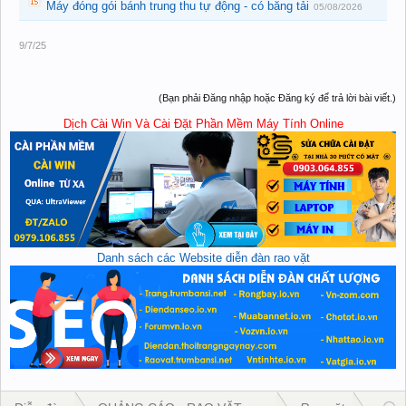
Máy đóng gói bánh trung thu tự động - có băng tải
05/08/2026
9/7/25
(Bạn phải Đăng nhập hoặc Đăng ký để trả lời bài viết.)
Dịch Cài Win Và Cài Đặt Phần Mềm Máy Tính Online
Danh sách các Website diễn đàn rao vặt