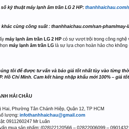
g số kỹ thuật máy lạnh âm trần LG 2 HP:
thanhhaichau.com/s
ệu khác cùng công suất : thanhhaichau.com/san-pham/may-l
hấy
máy lạnh âm trần LG 2 HP
có sự vượt trội trong công nghệ 
 chọn
máy lạnh âm trần LG
là sự lựa chọn hoàn hảo cho không g
ng tôi để được tư vấn và báo giá tốt nhất tùy vào từng thời 
P. Hồ Chí Minh. Cam kết hàng nhập khẩu mới 100% – giá tốt
ANH HẢI CHÂU
Thị Hai, Phường Tân Chánh Hiệp, Quận 12, TP HCM
 số lượng:
infothanhhaichau@gmail.com
thuật: 0911260247 Mr Luân
ư vấn mua sản phẩm: (028)22120566 – 02822006099 – 090143