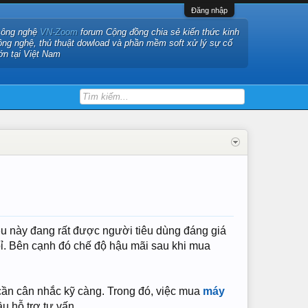
Đăng nhập
công nghệ
VN-Zoom
forum Cộng đồng chia sẻ kiến thức kinh
ông nghệ, thủ thuật dowload và phần mềm soft xử lý sự cố
ớn tại Việt Nam
ệu này đang rất được người tiêu dùng đáng giá
bỉ. Bên cạnh đó chế độ hậu mãi sau khi mua
cần cân nhắc kỹ càng. Trong đó, việc mua
máy
u hỗ trợ tư vấn.