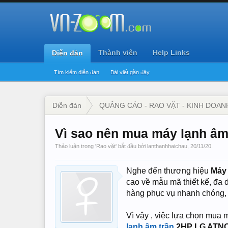
Thành viên
Help Links
Diễn đàn
Tìm kiếm diễn đàn
Bài viết gần đây
Diễn đàn
QUẢNG CÁO - RAO VẶT - KINH DOAN
Vì sao nên mua máy lạnh âm 
Thảo luận trong '
Rao vặt
' bắt đầu bởi
lanthanhhaichau
,
20/11/20
.
Nghe đến thương hiệu
Máy 
cao về mẫu mã thiết kế, đa 
hàng phục vụ nhanh chóng, 
Vì vậy , việc lựa chọn mua
lạnh âm trần
2HP LG
ATN