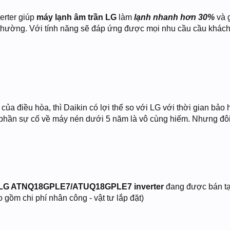
erter giúp
máy lạnh âm trần LG
làm
lạnh nhanh hơn 30%
và g
 thường. Với tính năng sẽ đáp ứng được mọi nhu cầu cầu khách
của điều hòa, thì Daikin có lợi thế so với LG với thời gian bảo 
 phần sự cố về máy nén dưới 5 năm là vô cùng hiếm. Nhưng đôi 
 LG ATNQ18GPLE7/ATUQ18GPLE7 inverter
đang được bán t
ồm chi phí nhân công - vật tư lắp đặt)