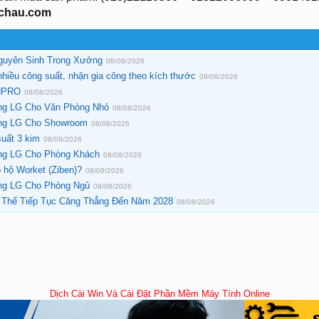
ichau.com
Nguyên Sinh Trong Xưởng
08/08/2026
nhiều công suất, nhận gia công theo kích thước
08/08/2026
 NPRO
08/08/2026
ng LG Cho Văn Phòng Nhỏ
08/08/2026
ờng LG Cho Showroom
08/08/2026
uất 3 kim
08/08/2026
ng LG Cho Phòng Khách
08/08/2026
 hộ Worket (Ziben)?
08/08/2026
ng LG Cho Phòng Ngủ
08/08/2026
 Thể Tiếp Tục Căng Thẳng Đến Năm 2028
08/08/2026
Dịch Cài Win Và Cài Đặt Phần Mềm Máy Tính Online