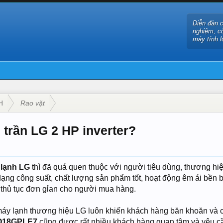
Diễn đàn 
nghiệm, c
máy tính l
H
Rao vặt
trần LG 2 HP inverter?
lạnh LG
thì đã quá quen thuộc với người tiêu dùng, thương hi
dạng công suất, chất lượng sản phẩm tốt, hoạt động êm ái bền 
thủ tục đơn gỉan cho người mua hàng.
 máy lạnh thương hiệu LG luôn khiến khách hàng băn khoăn và 
Q18GPLE7
cũng được rất nhiều khách hàng quan tâm và yêu cầ