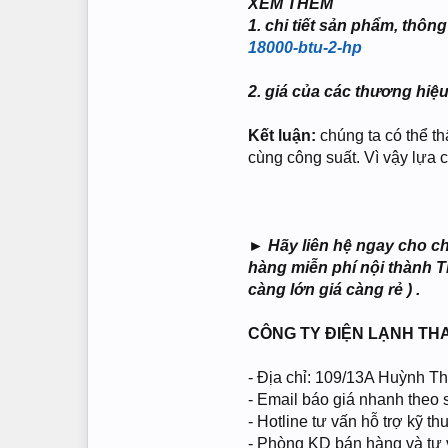
XEM THÊM
1. chi tiết sản phẩm, thôn
18000-btu-2-hp
2. giá của các thương hi
Kết luận:
chúng ta có thể t
cùng công suất. Vì vậy lựa
► Hãy liên hệ ngay cho chú
hàng miễn phí nội thành T
càng lớn giá càng rẻ ) .
CÔNG TY ĐIỆN LẠNH TH
- Địa chỉ: 109/13A Huỳnh 
- Email báo giá nhanh theo
- Hotline tư vấn hỗ trợ kỹ 
- Phòng KD bán hàng và t