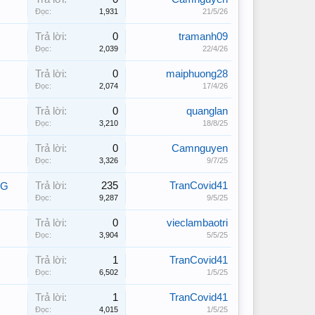
Đọc:
1,931
21/5/26
Trả lời:
0
tramanh09
Đọc:
2,039
22/4/26
Trả lời:
0
maiphuong28
Đọc:
2,074
17/4/26
Trả lời:
0
quanglan
Đọc:
3,210
18/8/25
Trả lời:
0
Camnguyen
Đọc:
3,326
9/7/25
Trả lời:
235
TranCovid41
NG
Đọc:
9,287
9/5/25
Trả lời:
0
vieclambaotri
Đọc:
3,904
5/5/25
Trả lời:
1
TranCovid41
Đọc:
6,502
1/5/25
Trả lời:
1
TranCovid41
Đọc:
4,015
1/5/25