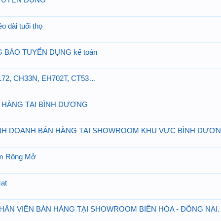
 TUYỂN DỤNG
o dài tuổi thọ
ÁO TUYỂN DỤNG kế toán
 D172, CH33N, EH702T, CT53…
 HÀNG TẠI BÌNH DƯƠNG
INH DOANH BÁN HÀNG TẠI SHOWROOM KHU VỰC BÌNH DƯƠ
àm Rộng Mở
Mat
ÂN VIÊN BÁN HÀNG TẠI SHOWROOM BIÊN HÒA - ĐỒNG NAI.