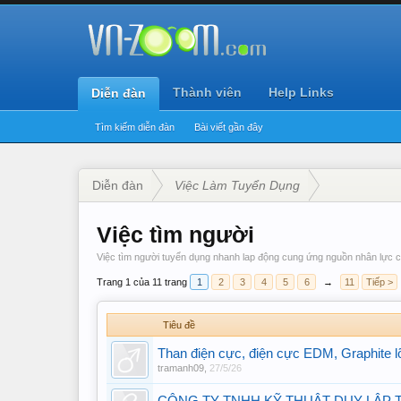
Thành viên
Help Links
Diễn đàn
Tìm kiếm diễn đàn
Bài viết gần đây
Diễn đàn
Việc Làm Tuyển Dụng
Việc tìm người
Việc tìm người tuyển dụng nhanh lap động cung ứng nguồn nhân lực c
Trang 1 của 11 trang
1
2
3
4
5
6
→
11
Tiếp >
Tiêu đề
Than điện cực, điện cực EDM, Graphite lõi
tramanh09
,
27/5/26