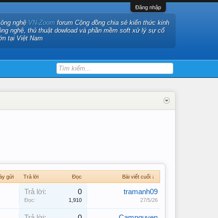
Đăng nhập
công nghệ
VN-Zoom
forum Cộng đồng chia sẻ kiến thức kinh
ông nghệ, thủ thuật dowload và phần mềm soft xử lý sự cố
ớn tại Việt Nam
ày gửi
Trả lời
Đọc
Bài viết cuối ↓
Trả lời:
0
tramanh09
Đọc:
1,910
27/5/26
Trả lời:
0
Camnguyen