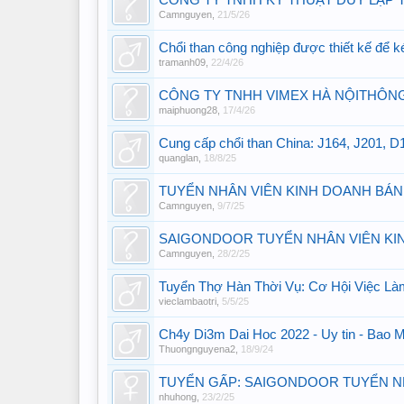
CÔNG TY TNHH KỸ THUẬT DUY LẬP
Camnguyen
,
21/5/26
Chổi than công nghiệp được thiết kế để ké
tramanh09
,
22/4/26
CÔNG TY TNHH VIMEX HÀ NỘITHÔNG B
maiphuong28
,
17/4/26
Cung cấp chổi than China: J164, J201,
quanglan
,
18/8/25
TUYỂN NHÂN VIÊN KINH DOANH BÁN
Camnguyen
,
9/7/25
SAIGONDOOR TUYỂN NHÂN VIÊN K
Camnguyen
,
28/2/25
Tuyển Thợ Hàn Thời Vụ: Cơ Hội Việc L
vieclambaotri
,
5/5/25
Ch4y Di3m Dai Hoc 2022 - Uy tin - Bao 
Thuongnguyena2
,
18/9/24
TUYỂN GẤP: SAIGONDOOR TUYỂN NH
nhuhong
,
23/2/25