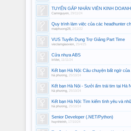
TUYỂN GẤP NHÂN VIÊN KINH DOANH
Camnguyen
,
29/11/24
Quy trình làm việc của các headhunter ch
maiphuong28
,
2/12/22
VUS Tuyển Dụng Trợ Giảng Part Time
vieclamgiaovien
,
25/4/25
Cửa nhựa ABS
InViet
,
11/11/24
Kết bạn Hà Nội: Câu chuyện bất ngờ của 
hà phương
,
25/10/24
Kết bạn Hà Nội - Sưởi ấm trái tim tại Hà 
hà phương
,
25/10/24
Kết bạn Hà Nội: Tìm kiếm tình yêu và n
hà phương
,
25/10/24
Senior Developer (.NET/Python)
huynhtrinh
,
17/10/24