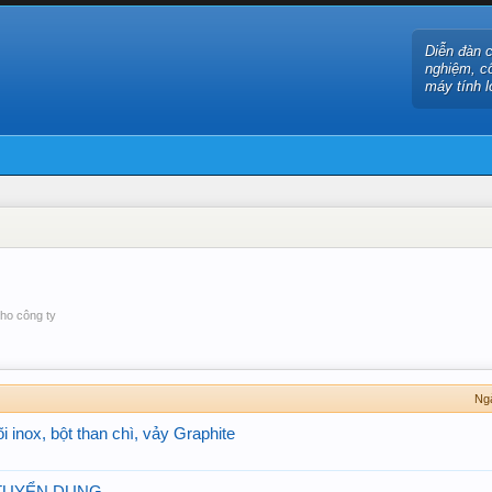
Diễn đàn 
nghiệm, c
máy tính l
ho công ty
Ng
 inox, bột than chì, vảy Graphite