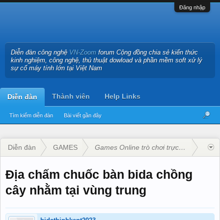
Đăng nhập
Diễn đàn công nghệ
VN-Zoom
forum Cộng đồng chia sẻ kiến thức
kinh nghiệm, công nghệ, thủ thuật dowload và phần mềm soft xử lý
sự cố máy tính lớn tại Việt Nam
Thành viên
Help Links
Diễn đàn
Tìm kiếm diễn đàn
Bài viết gần đây
Diễn đàn
GAMES
Games Online trò chơi trực tuyến
Địa chấm chuốc bàn bida chồng
cây nhằm tại vùng trung