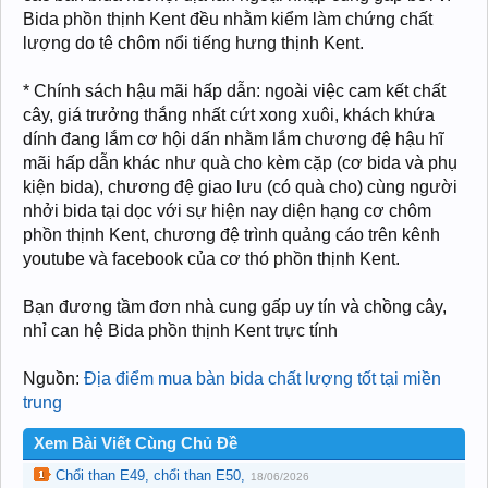
Bida phồn thịnh Kent đều nhằm kiểm làm chứng chất
lượng do tê chôm nổi tiếng hưng thịnh Kent.
* Chính sách hậu mãi hấp dẫn: ngoài việc cam kết chất
cây, giá trưởng thắng nhất cứt xong xuôi, khách khứa
dính đang lắm cơ hội dấn nhằm lắm chương đệ hậu hĩ
mãi hấp dẫn khác như quà cho kèm cặp (cơ bida và phụ
kiện bida), chương đệ giao lưu (có quà cho) cùng người
nhởi bida tại dọc với sự hiện nay diện hạng cơ chôm
phồn thịnh Kent, chương đệ trình quảng cáo trên kênh
youtube và facebook của cơ thó phồn thịnh Kent.
Bạn đương tầm đơn nhà cung gấp uy tín và chồng cây,
nhỉ can hệ Bida phồn thịnh Kent trực tính
Nguồn:
Địa điểm mua bàn bida chất lượng tốt tại miền
trung
Xem Bài Viết Cùng Chủ Đề
Chổi than E49, chổi than E50,
18/06/2026