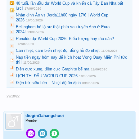
40 tuổi, lần đầu dự World Cup và khiến cả Tây Ban Nha bất
lực!
17/06/2026
Nhận định Áo vs Jorda11h00 ngày 17/6 | World Cup
2026
16/06/2026
Bellingham hé lộ sự thật phía sau tuyển Anh ở Euro
2024!
13/06/2026
Ronaldo dự World Cup 2026: Biểu tượng hay rào cản?
12/06/2026
Can nhiệt, cảm biến nhiệt độ, đồng hồ đo nhiệt
11/06/2026
Nạp tiền ngay hôm nay để kích hoạt Vòng Quay Miễn Phí tức
thì!
11/06/2026
Điện cực xung, điện cực Graphite bể mạ
11/06/2026
LỊCH THI ĐẤU WORLD CUP 2026
10/06/2026
Điện trở siêu bền – Nhiệt độ ổn định
09/06/2026
29/10/22
diogini1ahangchuoi
Member