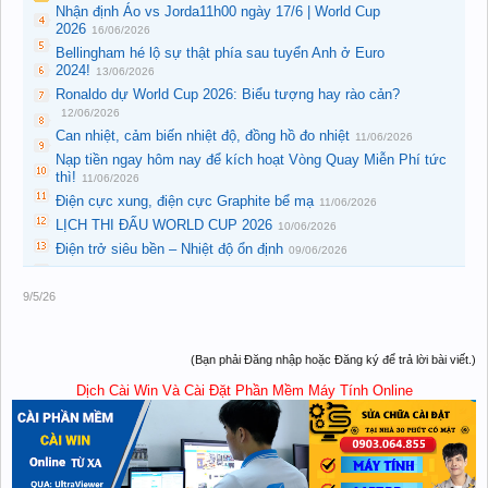
Nhận định Áo vs Jorda11h00 ngày 17/6 | World Cup
2026
16/06/2026
Bellingham hé lộ sự thật phía sau tuyển Anh ở Euro
2024!
13/06/2026
Ronaldo dự World Cup 2026: Biểu tượng hay rào cản?
12/06/2026
Can nhiệt, cảm biến nhiệt độ, đồng hồ đo nhiệt
11/06/2026
Nạp tiền ngay hôm nay để kích hoạt Vòng Quay Miễn Phí tức
thì!
11/06/2026
Điện cực xung, điện cực Graphite bể mạ
11/06/2026
LỊCH THI ĐẤU WORLD CUP 2026
10/06/2026
Điện trở siêu bền – Nhiệt độ ổn định
09/06/2026
9/5/26
(Bạn phải Đăng nhập hoặc Đăng ký để trả lời bài viết.)
Dịch Cài Win Và Cài Đặt Phần Mềm Máy Tính Online