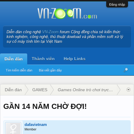
Đăng nhập
Diễn đàn công nghệ
VN-Zoom
forum Cộng đồng chia sẻ kiến thức
kinh nghiệm, công nghệ, thủ thuật dowload và phần mềm soft xử lý
sự cố máy tính lớn tại Việt Nam
Thành viên
Help Links
Diễn đàn
Tìm kiếm diễn đàn
Bài viết gần đây
Diễn đàn
GAMES
Games Online trò chơi trực tuyến
GẦN 14 NĂM CHỜ ĐỢI!
dafavietnam
Member