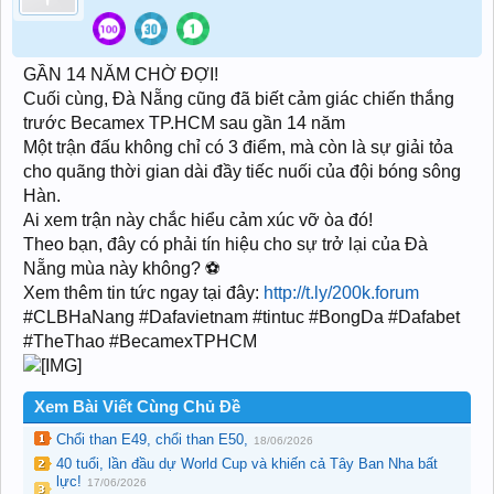
GẦN 14 NĂM CHỜ ĐỢI!
Cuối cùng, Đà Nẵng cũng đã biết cảm giác chiến thắng
trước Becamex TP.HCM sau gần 14 năm
Một trận đấu không chỉ có 3 điểm, mà còn là sự giải tỏa
cho quãng thời gian dài đầy tiếc nuối của đội bóng sông
Hàn.
Ai xem trận này chắc hiểu cảm xúc vỡ òa đó!
Theo bạn, đây có phải tín hiệu cho sự trở lại của Đà
Nẵng mùa này không? ⚽️
Xem thêm tin tức ngay tại đây:
http://t.ly/200k.forum
#CLBHaNang #Dafavietnam #tintuc #BongDa #Dafabet
#TheThao #BecamexTPHCM
Xem Bài Viết Cùng Chủ Đề
Chổi than E49, chổi than E50,
18/06/2026
40 tuổi, lần đầu dự World Cup và khiến cả Tây Ban Nha bất
lực!
17/06/2026