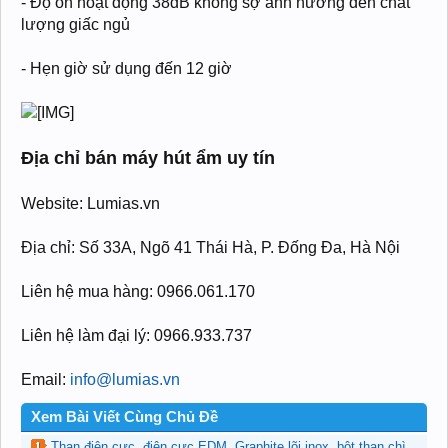
- Độ ồn hoạt động 38dB không sợ ảnh hưởng đến chất
lượng giấc ngủ
- Hẹn giờ sử dụng đến 12 giờ
Địa chỉ bán máy hút ẩm uy tín
Website: Lumias.vn
Địa chỉ: Số 33A, Ngõ 41 Thái Hà, P. Đống Đa, Hà Nội
Liên hệ mua hàng: 0966.061.170
Liên hệ làm đại lý: 0966.933.737
Email:
info@lumias.vn
Xem Bài Viết Cùng Chủ Đề
Than điện cực, điện cực EDM, Graphite lõi inox, bột than chì,