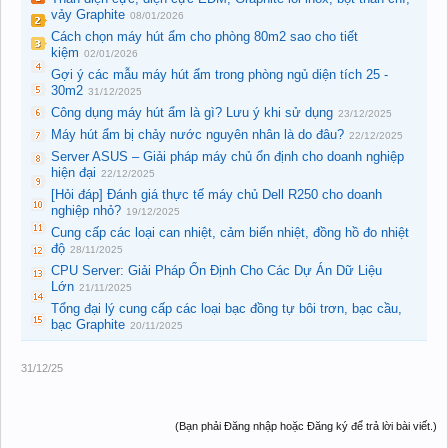
vảy Graphite
08/01/2026
Cách chọn máy hút ẩm cho phòng 80m2 sao cho tiết
kiệm
02/01/2026
Gợi ý các mẫu máy hút ẩm trong phòng ngủ diện tích 25 -
30m2
31/12/2025
Công dụng máy hút ẩm là gì? Lưu ý khi sử dụng
23/12/2025
Máy hút ẩm bị chảy nước nguyên nhân là do đâu?
22/12/2025
Server ASUS – Giải pháp máy chủ ổn định cho doanh nghiệp
hiện đại
22/12/2025
[Hỏi đáp] Đánh giá thực tế máy chủ Dell R250 cho doanh
nghiệp nhỏ?
19/12/2025
Cung cấp các loại can nhiệt, cảm biến nhiệt, đồng hồ đo nhiệt
độ
28/11/2025
CPU Server: Giải Pháp Ổn Định Cho Các Dự Án Dữ Liệu
Lớn
21/11/2025
Tổng đại lý cung cấp các loại bạc đồng tự bôi trơn, bạc cầu,
bạc Graphite
20/11/2025
31/12/25
(Bạn phải Đăng nhập hoặc Đăng ký để trả lời bài viết.)