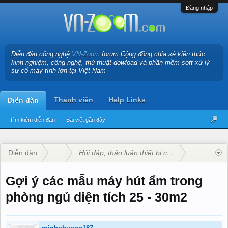
Đăng nhập
Diễn đàn công nghệ
VN-Zoom
forum Cộng đồng chia sẻ kiến thức
kinh nghiệm, công nghệ, thủ thuật dowload và phần mềm soft xử lý
sự cố máy tính lớn tại Việt Nam
Thành viên
Help Links
Diễn đàn
Tìm kiếm diễn đàn
Bài viết gần đây
Diễn đàn
...
Hỏi đáp, thảo luận thiết bị công nghệ
Gợi ý các mẫu máy hút ẩm trong
phòng ngủ diện tích 25 - 30m2