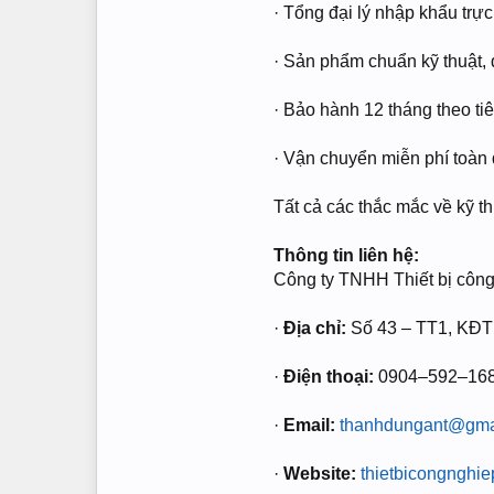
· Tổng đại lý nhập khẩu trự
· Sản phẩm chuẩn kỹ thuật,
· Bảo hành 12 tháng theo ti
· Vận chuyển miễn phí toàn 
Tất cả các thắc mắc về kỹ th
Thông tin liên hệ:
Công ty TNHH Thiết bị côn
·
Địa chỉ:
Số 43 – TT1, KĐT
·
Điện thoại:
0904–592–168 
·
Email:
thanhdungant@gma
·
Website:
thietbicongnghie