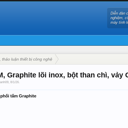
Diễn đàn 
nghiệm, c
máy tính l
, thảo luận thiết bị công nghệ
 Graphite lõi inox, bột than chì, vảy 
manh09
,
8/1/26
.
phối tấm Graphite