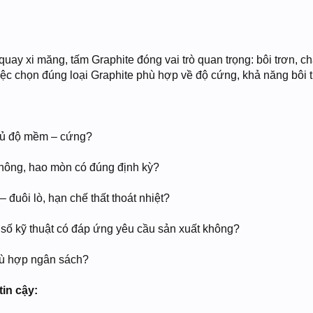
quay xi măng, tấm Graphite đóng vai trò quan trọng: bôi trơn, ch
ệc chọn đúng loại Graphite phù hợp về độ cứng, khả năng bôi trơ
 đủ độ mềm – cứng?
 không, hao mòn có đúng định kỳ?
– đuôi lò, hạn chế thất thoát nhiệt?
g số kỹ thuật có đáp ứng yêu cầu sản xuất không?
phù hợp ngân sách?
tin cậy: