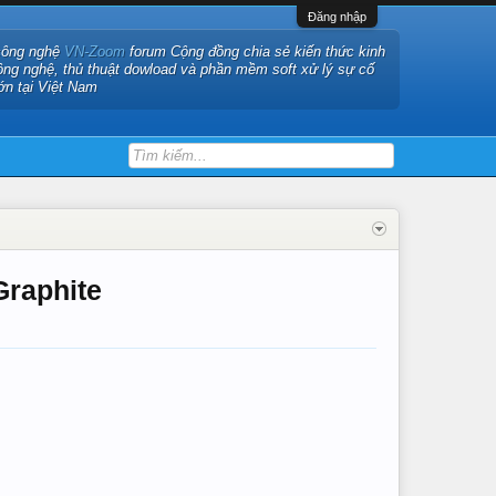
Đăng nhập
công nghệ
VN-Zoom
forum Cộng đồng chia sẻ kiến thức kinh
ông nghệ, thủ thuật dowload và phần mềm soft xử lý sự cố
ớn tại Việt Nam
Graphite