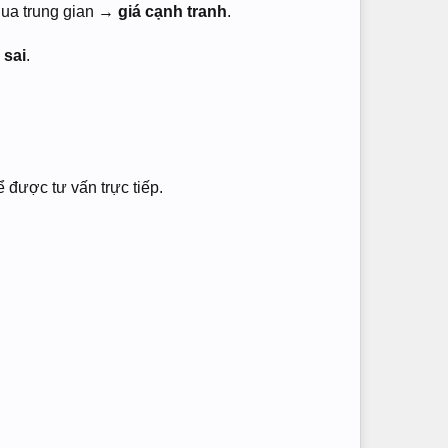
 qua trung gian →
giá cạnh tranh
.
 sai
.
 được tư vấn trực tiếp.