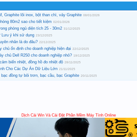
 Graphite lõi inox, bột than chì, vảy Graphite
08/01/2026
hòng 80m2 sao cho tiết kiệm
02/01/2026
ong phòng ngủ diện tích 25 - 30m2
31/12/2025
 Lưu ý khi sử dụng
23/12/2025
uyên nhân là do đâu?
22/12/2025
 chủ ổn định cho doanh nghiệp hiện đại
22/12/2025
máy chủ Dell R250 cho doanh nghiệp nhỏ?
19/12/2025
 cảm biến nhiệt, đồng hồ đo nhiệt độ
28/11/2025
ịnh Cho Các Dự Án Dữ Liệu Lớn
21/11/2025
i bạc đồng tự bôi trơn, bạc cầu, bạc Graphite
20/11/2025
Dịch Cài Win Và Cài Đặt Phần Mềm Máy Tính Online