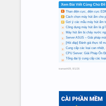
Xem Bài Viết Cùng Chủ Đề
Than điện cực, điện cực EDM,
Cách chọn máy hút ẩm cho p
Gợi ý các mẫu máy hút ẩm tr
Công dụng máy hút ẩm là gì?
Máy hút ẩm bị chảy nước ng
Server ASUS – Giải pháp máy
[Hỏi đáp] Đánh giá thực tế 
Cung cấp các loại can nhiệt,
CPU Server: Giải Pháp Ổn Đ
Tổng đại lý cung cấp các loạ
tramanh09
,
8/1/26