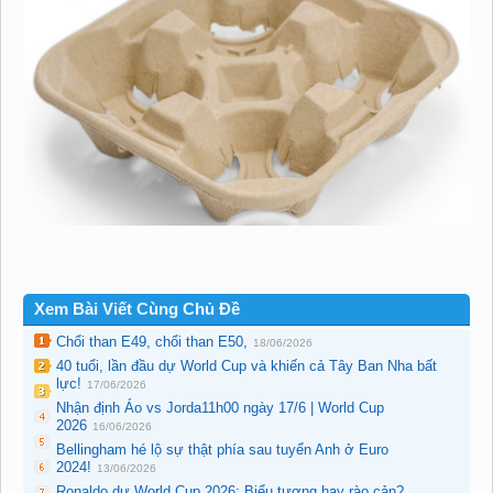
Xem Bài Viết Cùng Chủ Đề
Chổi than E49, chổi than E50,
18/06/2026
40 tuổi, lần đầu dự World Cup và khiến cả Tây Ban Nha bất
lực!
17/06/2026
Nhận định Áo vs Jorda11h00 ngày 17/6 | World Cup
2026
16/06/2026
Bellingham hé lộ sự thật phía sau tuyển Anh ở Euro
2024!
13/06/2026
Ronaldo dự World Cup 2026: Biểu tượng hay rào cản?