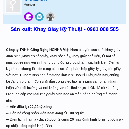
NgôOnline95
Member
Sản xuất Khay Giấy Kỹ Thuật - 0901 088 585
Công ty TNHH Công Nghệ HONHA Việt Nam
chuyên sản xuất khay giấy
định hình, khay ép bột giấy, khay bột giấy, khay giấy phế liệu, từ bột bã
mía, bột tre nguyên sinh ứng dụng đựng thực phẩm, các linh kiện điện tử,..
Ngoài ra, chúng tôi còn cung cấp các sản phẩm hộp giấy, ly giấy, cốc giấy,..
Với hơn 15 năm kinh nghiệm trong lĩnh vực Bao Bì Giấy, hiện nay, chúng
tôi đang trở thành đơn vị đi đầu trong việc tạo ra những sản phẩm thân
thiện với môi trường và nói không với rác thải nhựa. HONHA có đủ năng
lực cung cấp các loại khay giấy sinh học an toàn bằng những thế mạnh
như:
➦
Vốn điều lệ:
22,22 tỷ đồng
➦ Cán bộ công nhân viên hoạt động từ 100 người
➦ Diện tích nhà máy đạt 20.000m2 cùng 20 máy định hình forming, 60 máy
ép nhiệt công nghệ Nhật Bản