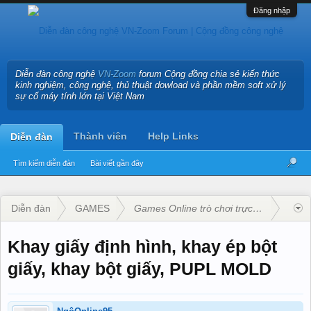
Đăng nhập
Diễn đàn công nghệ
VN-Zoom
forum Cộng đồng chia sẻ kiến thức
kinh nghiệm, công nghệ, thủ thuật dowload và phần mềm soft xử lý
sự cố máy tính lớn tại Việt Nam
Thành viên
Help Links
Diễn đàn
Tìm kiếm diễn đàn
Bài viết gần đây
Diễn đàn
GAMES
Games Online trò chơi trực tuyến
Khay giấy định hình, khay ép bột
giấy, khay bột giấy, PUPL MOLD