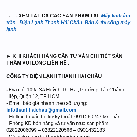
→ → XEM TẤT CẢ CÁC SẢN PHẨM TẠI :
Máy lạnh âm
trần - Điện Lạnh Thanh Hải Châu| Bán & thi công máy
lạnh
► KHI KHÁCH HÀNG CẦN TƯ VẤN CHI TIẾT SẢN
PHẨM VUI LÒNG LIÊN HỆ :
CÔNG TY ĐIỆN LẠNH THANH HẢI CHÂU
- Địa chỉ: 109/13A Huỳnh Thị Hai, Phường Tân Chánh
Hiệp, Quận 12, TP HCM
- Email báo giá nhanh theo số lượng:
infothanhhaichau@gmail.com
- Hotline tư vấn hỗ trợ kỹ thuật: 0911260247 Mr Luân
- Phòng KD bán hàng và tư vấn mua sản phẩm:
02822006099 – 02822120566 – 0901432183
- Website công ty:
thanhhaichau.com