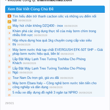
Xem Bài Viết Cùng Chủ Đề
Tìm hiểu điện trở thanh cacbon silic và những ưu điểm nổi
bật
06/08/2026
Máy hút chân không DZQ400 - inox
06/08/2026
Khám phá các ứng dụng thực tế của máy bơm chìm trong
nhiều lĩnh vực
06/08/2026
Hộp nhựa đựng hoa quả 1kg chuyên cung cấp vào siêu
thị
06/08/2026
Máy bơm nước thải tạp chất EVERGUSH EFK-50T 5HP – Giải
pháp bơm nước hiệu quả, bền bỉ
06/08/2026
Lắp Đặt Máy Lạnh Treo Tường Toshiba Cho Phòng
Khách
06/08/2026
Lắp Đặt Máy Lạnh Treo Tường Toshiba Cho Phòng
Ngủ
06/08/2026
Tour Nam Du trọn gói, giá ưu đãi
06/08/2026
Máy bơm Ebara Italy – Công nghệ bơm nước tiên tiến cho
công nghiệp và dân dụng
06/08/2026
5 mẫu xe đẩy đựng đồ nghề 3 ngăn tại NPRO
06/08/2026
29/3/21