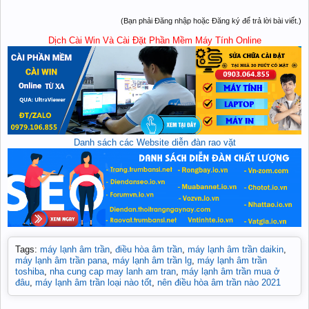
(Bạn phải Đăng nhập hoặc Đăng ký để trả lời bài viết.)
Dịch Cài Win Và Cài Đặt Phần Mềm Máy Tính Online
Danh sách các Website diễn đàn rao vặt
Tags
:
máy lạnh âm trần
,
điều hòa âm trần
,
máy lạnh âm trần daikin
,
máy lạnh âm trần pana
,
máy lạnh âm trần lg
,
máy lạnh âm trần
toshiba
,
nha cung cap may lanh am tran
,
máy lạnh âm trần mua ở
đâu
,
máy lạnh âm trần loại nào tốt
,
nên điều hòa âm trần nào 2021