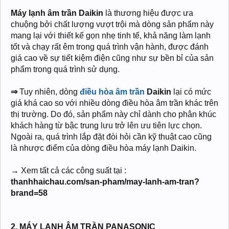
Máy lạnh âm trần Daikin
là thương hiệu được ưa
chuộng bởi chất lượng vượt trội mà dòng sản phẩm này
mang lại với thiết kế gọn nhẹ tinh tế, khả năng làm lạnh
tốt và chạy rất êm trong quá trình vận hành, được đánh
giá cao về sự tiết kiệm điện cũng như sự bền bỉ của sản
phẩm trong quá trình sử dụng.
⇒
Tuy nhiên, dòng
điều hòa âm trần
Daikin
lại có mức
giá khá cao so với nhiều dòng điều hòa âm trần khác trên
thị trường. Do đó, sản phẩm này chỉ dành cho phân khúc
khách hàng từ bậc trung lưu trở lên ưu tiên lực chọn.
Ngoài ra, quá trình lắp đặt đòi hỏi cần kỹ thuật cao cũng
là nhược điểm của dòng điều hòa máy lạnh Daikin.
→ Xem tất cả các công suất tại :
thanhhaichau.com/san-pham/may-lanh-am-tran?
brand=58
2. MÁY LẠNH ÂM TRẦN PANASONIC