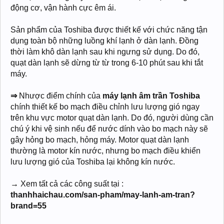
động cơ, vận hành cực êm ái.
Sản phẩm của Toshiba được thiết kế với chức năng tận
dụng toàn bộ những luồng khí lạnh ở dàn lạnh. Đồng
thời làm khô dàn lạnh sau khi ngưng sử dụng. Do đó,
quạt dàn lạnh sẽ dừng từ từ trong 6-10 phút sau khi tắt
máy.
⇒
Nhược điểm chính của
máy lạnh âm trần Toshiba
chính thiết kế bo mạch điều chỉnh lưu lượng gió ngay
trên khu vực motor quạt dàn lạnh. Do đó, người dùng cần
chú ý khi vệ sinh nếu để nước dính vào bo mạch này sẽ
gây hỏng bo mạch, hỏng máy. Motor quạt dàn lạnh
thường là motor kín nước, nhưng bo mạch điều khiển
lưu lượng gió của Toshiba lại không kín nước.
→
Xem tất cả các công suất tại :
thanhhaichau.com/san-pham/may-lanh-am-tran?
brand=55