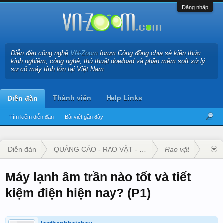
Đăng nhập
Diễn đàn công nghệ
VN-Zoom
forum Cộng đồng chia sẻ kiến thức
kinh nghiệm, công nghệ, thủ thuật dowload và phần mềm soft xử lý
sự cố máy tính lớn tại Việt Nam
Thành viên
Help Links
Diễn đàn
Tìm kiếm diễn đàn
Bài viết gần đây
Diễn đàn
QUẢNG CÁO - RAO VẶT - KINH DOANH
Rao vặt
Máy lạnh âm trần nào tốt và tiết
kiệm điện hiện nay? (P1)