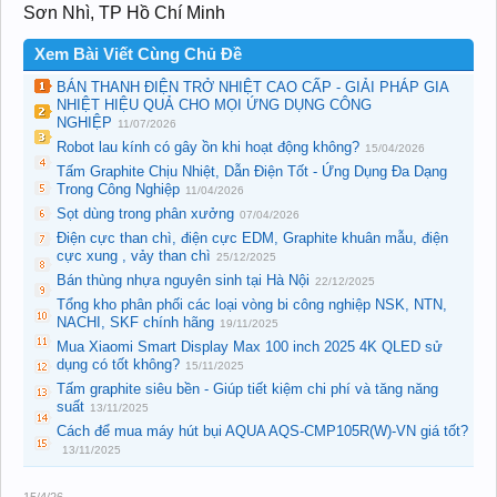
Sơn Nhì, TP Hồ Chí Minh
Xem Bài Viết Cùng Chủ Đề
BÁN THANH ĐIỆN TRỞ NHIỆT CAO CẤP - GIẢI PHÁP GIA
NHIỆT HIỆU QUẢ CHO MỌI ỨNG DỤNG CÔNG
NGHIỆP
11/07/2026
Robot lau kính có gây ồn khi hoạt động không?
15/04/2026
Tấm Graphite Chịu Nhiệt, Dẫn Điện Tốt - Ứng Dụng Đa Dạng
Trong Công Nghiệp
11/04/2026
Sọt dùng trong phân xưởng
07/04/2026
Điện cực than chì, điện cực EDM, Graphite khuân mẫu, điện
cực xung , vảy than chì
25/12/2025
Bán thùng nhựa nguyên sinh tại Hà Nội
22/12/2025
Tổng kho phân phối các loại vòng bi công nghiệp NSK, NTN,
NACHI, SKF chính hãng
19/11/2025
Mua Xiaomi Smart Display Max 100 inch 2025 4K QLED sử
dụng có tốt không?
15/11/2025
Tấm graphite siêu bền - Giúp tiết kiệm chi phí và tăng năng
suất
13/11/2025
Cách để mua máy hút bụi AQUA AQS-CMP105R(W)-VN giá tốt?
13/11/2025
15/4/26