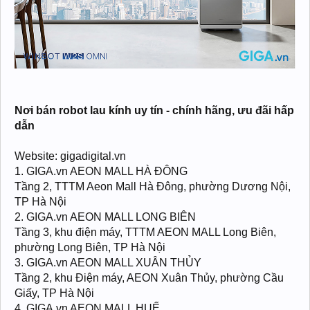
Nơi bán robot lau kính uy tín - chính hãng, ưu đãi hấp
dẫn
Website: gigadigital.vn
1. GIGA.vn AEON MALL HÀ ĐÔNG
Tầng 2, TTTM Aeon Mall Hà Đông, phường Dương Nội,
TP Hà Nội
2. GIGA.vn AEON MALL LONG BIÊN
Tầng 3, khu điện máy, TTTM AEON MALL Long Biên,
phường Long Biên, TP Hà Nội
3. GIGA.vn AEON MALL XUÂN THỦY
Tầng 2, khu Điện máy, AEON Xuân Thủy, phường Cầu
Giấy, TP Hà Nội
4. GIGA.vn AEON MALL HUẾ