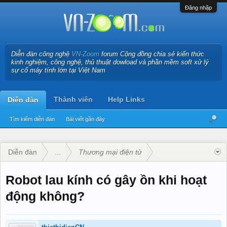
Đăng nhập
Diễn đàn công nghệ
VN-Zoom
forum Cộng đồng chia sẻ kiến thức
kinh nghiệm, công nghệ, thủ thuật dowload và phần mềm soft xử lý
sự cố máy tính lớn tại Việt Nam
Thành viên
Help Links
Diễn đàn
Tìm kiếm diễn đàn
Bài viết gần đây
Diễn đàn
...
Thương mại điện tử
Robot lau kính có gây ồn khi hoạt
động không?