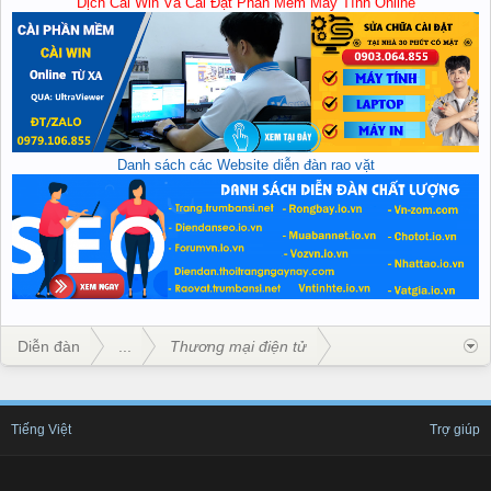
Dịch Cài Win Và Cài Đặt Phần Mềm Máy Tính Online
Danh sách các Website diễn đàn rao vặt
Diễn đàn
...
Thương mại điện tử
Tiếng Việt
Trợ giúp