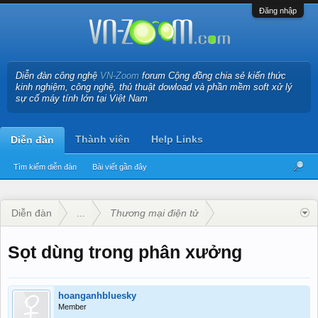
Đăng nhập
Diễn đàn công nghệ
VN-Zoom
forum Cộng đồng chia sẻ kiến thức
kinh nghiệm, công nghệ, thủ thuật dowload và phần mềm soft xử lý
sự cố máy tính lớn tại Việt Nam
Thành viên
Help Links
Diễn đàn
Tìm kiếm diễn đàn
Bài viết gần đây
Diễn đàn
...
Thương mại điện tử
Sọt dùng trong phân xưởng
hoanganhbluesky
Member