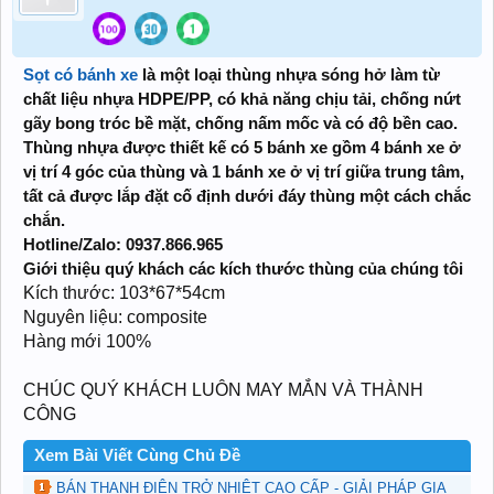
Sọt có bánh xe
là một loại thùng nhựa sóng hở làm từ
chất liệu nhựa HDPE/PP, có khả năng chịu tải, chống nứt
gãy bong tróc bề mặt, chống nấm mốc và có độ bền cao.
Thùng nhựa được thiết kế có 5 bánh xe gồm 4 bánh xe ở
vị trí 4 góc của thùng và 1 bánh xe ở vị trí giữa trung tâm,
tất cả được lắp đặt cố định dưới đáy thùng một cách chắc
chắn.
Hotline/Zalo: 0937.866.965
Giới thiệu quý khách các kích thước thùng của chúng tôi
Kích thước: 103*67*54cm
Nguyên liệu: composite
Hàng mới 100%
CHÚC QUÝ KHÁCH LUÔN MAY MẮN VÀ THÀNH
CÔNG
Xem Bài Viết Cùng Chủ Đề
BÁN THANH ĐIỆN TRỞ NHIỆT CAO CẤP - GIẢI PHÁP GIA