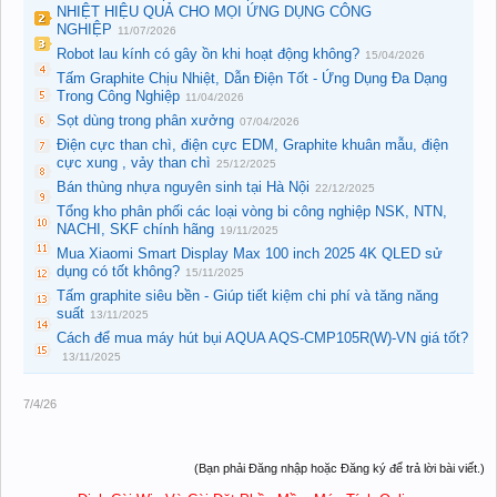
NHIỆT HIỆU QUẢ CHO MỌI ỨNG DỤNG CÔNG
NGHIỆP
11/07/2026
Robot lau kính có gây ồn khi hoạt động không?
15/04/2026
Tấm Graphite Chịu Nhiệt, Dẫn Điện Tốt - Ứng Dụng Đa Dạng
Trong Công Nghiệp
11/04/2026
Sọt dùng trong phân xưởng
07/04/2026
Điện cực than chì, điện cực EDM, Graphite khuân mẫu, điện
cực xung , vảy than chì
25/12/2025
Bán thùng nhựa nguyên sinh tại Hà Nội
22/12/2025
Tổng kho phân phối các loại vòng bi công nghiệp NSK, NTN,
NACHI, SKF chính hãng
19/11/2025
Mua Xiaomi Smart Display Max 100 inch 2025 4K QLED sử
dụng có tốt không?
15/11/2025
Tấm graphite siêu bền - Giúp tiết kiệm chi phí và tăng năng
suất
13/11/2025
Cách để mua máy hút bụi AQUA AQS-CMP105R(W)-VN giá tốt?
13/11/2025
7/4/26
(Bạn phải Đăng nhập hoặc Đăng ký để trả lời bài viết.)