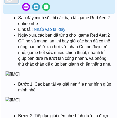
Sau đây mình sẽ chỉ các bạn tải game Red Aert 2
online nhé
Link tải:
Nhấp vào tại đây
Ngày xưa các bạn đã từng chơi game Red Aert 2
Offline và mạng lan, thì bay giờ các bạn đã có thể
cùng bạn bè ở xa chơi với nhau Online được rùi
nhé, game hết sức nhiều chiến thuật, nhanh trí,
giúp bạn đưa ra lượt tấn công nhanh, và phòng
thủ chắc chắn để giúp bạn giành chiến thắng nhé.
Bước 1: Các bạn tải và giải nén file như hình giúp
mình nhé
Bước 2: Tiếp tục giải nén như hình dưới ta được